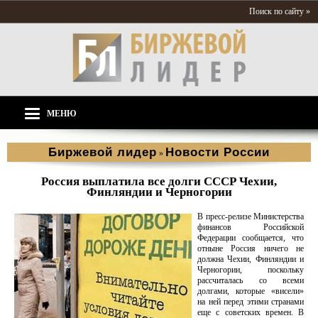
Поиск по сайту »
МЕНЮ
Биржевой лидер
Новости России
»
Россия выплатила все долги СССР Чехии,
Финляндии и Черногории
В пресс-релизе Министерства
финансов Российской
Федерации сообщается, что
отныне Россия ничего не
должна Чехии, Финляндии и
Черногории, поскольку
рассчиталась со всеми
долгами, которые «висели»
на ней перед этими странами
еще с советских времен. В