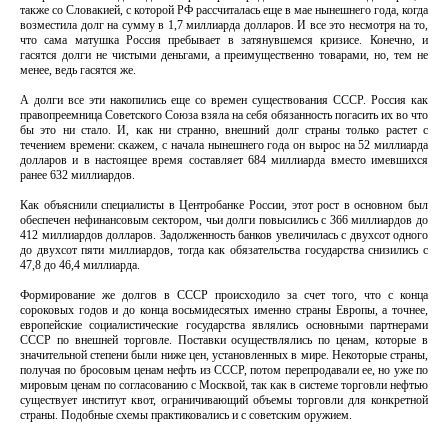
также со Словакией, с которой РФ рассчиталась еще в мае нынешнего года, когда
возместила долг на сумму в 1,7 миллиарда долларов. И все это несмотря на то,
что сама матушка Россия пребывает в затянувшемся кризисе. Конечно, и
гасятся долги не чистыми деньгами, а преимущественно товарами, но, тем не
менее, ведь гасятся же.
А долги все эти накопились еще со времен существования СССР. Россия как
правопреемница Советского Союза взяла на себя обязанность погасить их во что
бы это ни стало. И, как ни странно, внешний долг страны только растет с
течением времени: скажем, с начала нынешнего года он вырос на 52 миллиарда
долларов и в настоящее время составляет 684 миллиарда вместо имевшихся
ранее 632 миллиардов.
Как объяснили специалисты в Центробанке России, этот рост в основном был
обеспечен нефинансовым сектором, чьи долги повысились с 366 миллиардов до
412 миллиардов долларов. Задолженность банков увеличилась с двухсот одного
до двухсот пяти миллиардов, тогда как обязательства государства снизились с
47,8 до 46,4 миллиарда.
Формирование же долгов в СССР происходило за счет того, что с конца
сороковых годов и до конца восьмидесятых именно страны Европы, а точнее,
европейские социалистические государства являлись основными партнерами
СССР по внешней торговле. Поставки осуществлялись по ценам, которые в
значительной степени были ниже цен, установленных в мире. Некоторые страны,
получая по бросовым ценам нефть из СССР, потом перепродавали ее, но уже по
мировым ценам по согласованию с Москвой, так как в системе торговли нефтью
существует институт квот, ограничивающий объемы торговли для конкретной
страны. Подобные схемы практиковались и с советским оружием.