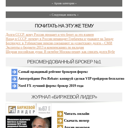
» Архив категории «
» Следующая новость »
ПОЧИТАТЬ НА ЭТУ ЖЕ ТЕМУ
Долги СССР: кому Россия прощает и что берет за это взамен
Назад в СССР: почему в России ненавидят Горбачева и уважают на Западе
Беспредел: в Узбекистане пенсии сокращают за «советские» долги – СМИ
Эксперты о бюджете-2013 и компенсациях по вкладам
Щедрая российская душа: В октябре Москва решит, как списать долги Кубе
РЕКОМЕНДОВАННЫЙ БРОКЕР №1
Самый правдивый рейтинг брокеров форекс
Автотрейдинг Pro-Rebate: копируй сделки VIP трейдеров бесплатно
Nord FX лучший форекс брокер 2019 года
ЖУРНАЛ «БИРЖЕВОЙ ЛИДЕР»
Читать онлайн
Скачать номер
Архив номеров