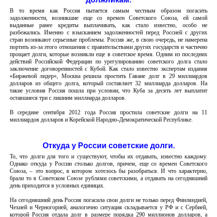
В то время как Россия пытается самым честным образом погасить
задолженности, возникшие еще со времен Советского Союза, ей самой
выданные ранее кредиты выплачивать, как стало известно, особо не
разбежались. Именно с взысканием задолженностей перед Россией с других
стран возникают серьезные проблемы. Россия же, в свою очередь, не намерена
портить из-за этого отношения с правительствами других государств и частично
прощает долги, которые возникли еще в советское время. Одним из последних
действий Российской Федерации по урегулированию советского долга стало
заключение договоренностей с Кубой. Как стало известно экспертам издания
«Биржевой лидер», Москва решила простить Гаване долг в 29 миллиардов
долларов из общего долга, который составляет 32 миллиарда долларов. На
такие условия Россия пошла при условии, что Куба за десять лет выплатит
оставшиеся три с лишним миллиарда долларов.
В середине сентября 2012 года Россия простила советские долги на 11
миллиардов долларов и Корейской Народно-Демократической Республике.
Откуда у России советские долги.
То, что долги для того и существуют, чтобы их отдавать, известно каждому.
Однако откуда у России столько долгов, причем, еще со времен Советского
Союза, – это вопрос, в котором хотелось бы разобраться. И что характерно,
брали то в Советском Союзе рублями советскими, а отдавать на сегодняшний
день приходится в условных единицах.
На сегодняшний день Россия погасила свои долги не только перед Финляндией,
Чехией и Черногорией, аналогично ситуация складывается у РФ и с Сербией,
которой Россия отдала долг в размере порядка 290 миллионов долларов, а