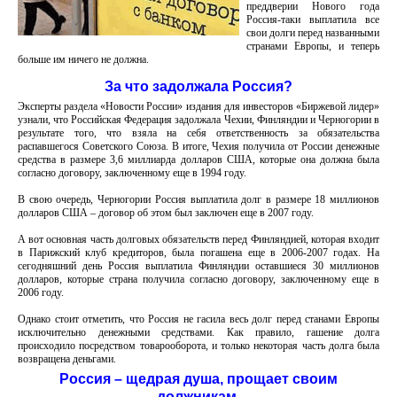
преддверии Нового года
Россия-таки выплатила все
свои долги перед названными
странами Европы, и теперь
больше им ничего не должна.
За что задолжала Россия?
Эксперты раздела «Новости России» издания для инвесторов «Биржевой лидер»
узнали, что Российская Федерация задолжала Чехии, Финляндии и Черногории в
результате того, что взяла на себя ответственность за обязательства
распавшегося Советского Союза. В итоге, Чехия получила от России денежные
средства в размере 3,6 миллиарда долларов США, которые она должна была
согласно договору, заключенному еще в 1994 году.
В свою очередь, Черногории Россия выплатила долг в размере 18 миллионов
долларов США – договор об этом был заключен еще в 2007 году.
А вот основная часть долговых обязательств перед Финляндией, которая входит
в Парижский клуб кредиторов, была погашена еще в 2006-2007 годах. На
сегодняшний день Россия выплатила Финляндии оставшиеся 30 миллионов
долларов, которые страна получила согласно договору, заключенному еще в
2006 году.
Однако стоит отметить, что Россия не гасила весь долг перед станами Европы
исключительно денежными средствами. Как правило, гашение долга
происходило посредством товарооборота, и только некоторая часть долга была
возвращена деньгами.
Россия – щедрая душа, прощает своим
должникам.