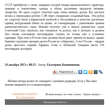
СССР приобретал у своих западных соседей товары промышленного характера,
трамваи и локомотивы, одежду и обувь, различные продукты питания,
лекарства. Но здесь следует отметить одну очень важную деталь. Все расчеты
велись в переводных рублях СЭВ через специально созданный банк. Эти рубли
по существу были клиринговой валютой и обслуживали в качестве расчетных
единиц натуральный обмен по ценам, не совпадающим с рыночными ценами
капиталистических стран. Именно поэтому уже к началу девяностых годов
Советский Союз оказался, как говорится «в долгах, как в шелках» и должен
был своим союзникам миллиардные суммы, но только уже в условных
единицах. При этом и России тоже должны были денег, причем не малые, однако
бывшие соцстраны прощать долги России не собирались. А вот Россия – щедрая
душа, простила странам Африки, Азии и Латинской Америки около 116
миллиардов долларов.
24 декабря 2013 г. 08:23
Автор:
Екатерина Кипишинова
Поделиться…
Мнение автора может не совпадать с мнением редакции. Если у Вас иное
мнение напишите его в комментариях.
comments powered by
Возник вопрос по теме статьи - Задать вопрос »
HyperComments
« Предыдущая новость «