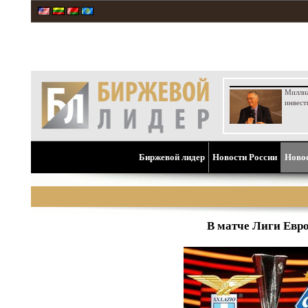
Милли
инвест
Биржевой лидер
Новости России
Ново
В матче Лиги Евр