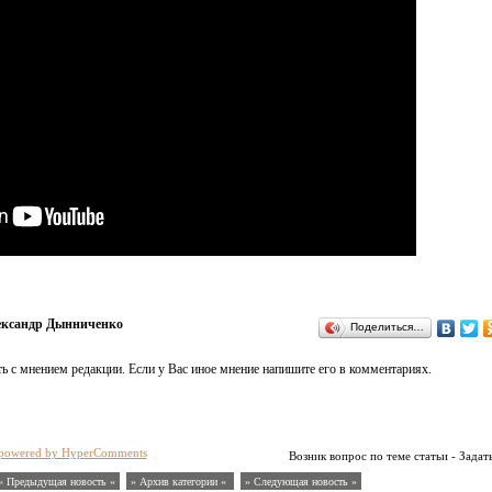
ксандр Дынниченко
Поделиться…
ь с мнением редакции. Если у Вас иное мнение напишите его в комментариях.
powered by HyperComments
Возник вопрос по теме статьи - Задат
« Предыдущая новость «
» Архив категории «
» Следующая новость »