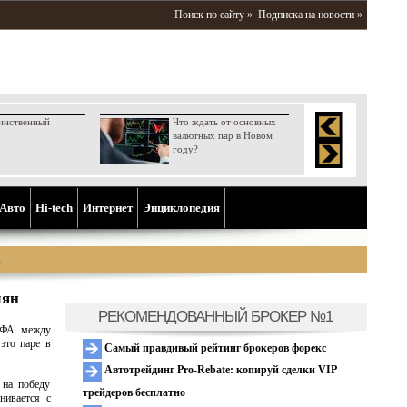
Поиск по сайту »
Подписка на новости »
инственный
Что ждать от основных
валютных пар в Новом
году?
Aвто
Hi-tech
Интернет
Энциклопедия
а
лян
РЕКОМЕНДОВАННЫЙ БРОКЕР №1
ЕФА между
это паре в
Самый правдивый рейтинг брокеров форекс
Автотрейдинг Pro-Rebate: копируй сделки VIP
 на победу
трейдеров бесплатно
нивается с