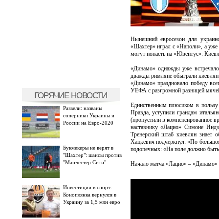
Нынешний евросезон для украинс
«Шахтер» играл с «Наполи», а уже 
могут попасть на «Ювентус». Киевл
«Динамо» однажды уже встречалос
дважды римляне обыграли киевлян –
«Динамо» праздновало победу всег
УЕФА с разгромной разницей мячей
ГОРЯЧИЕ НОВОСТИ
Единственным плюсиком в пользу «
Развели: названы
Правда, уступили грандам итальян
соперники Украины и
(пропустили в компенсированное вр
России на Евро-2020
наставнику «Лацио» Симоне Индза
Тренерский штаб киевлян знает о
Хацкевич подчеркнул: «По большому
Букмекеры не верят в
подопечных: «На поле должно быть 
"Шахтер": шансы против
"Манчестер Сити"
Начало матча «Лацио» – «Динамо» в
Инвестиции в спорт:
Коноплянка вернулся в
Украину за 1,5 млн евро