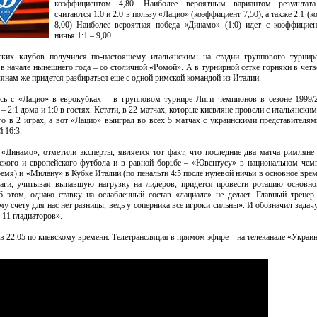
коэффициентом 4,80. Наиболее вероятным вариантом результата
считаются 1:0 и 2:0 в пользу «Лацио» (коэффициент 7,50), а также 2:1 (
8,00) Наиболее вероятная победа «Динамо» (1:0) идет с коэффициен
ничья 1:1 – 9,00.
ких клубов получился по-настоящему итальянским: на стадии группового турнир
в начале нынешнего года – со столичной «Ромой». А в турнирной сетке горняки в чет
янам же придется разбираться еще с одной римской командой из Италии.
ь с «Лацио» в еврокубках – в групповом турнире Лиги чемпионов в сезоне 1999/2
 2:1 дома и 1:0 в гостях. Кстати, в 22 матчах, которые киевляне провели с итальянски
о в 2 играх, а вот «Лацио» выиграл во всех 5 матчах с украинскими представителям
 16:3.
Динамо», отметили эксперты, является тот факт, что последние два матча римляне 
ского и европейского футбола и в равной борьбе – «Ювентусу» в национальном чемп
емя) и «Милану» в Кубке Италии (по пенальти 4:5 после нулевой ничьи в основное врем
ги, учитывая выпавшую нагрузку на лидеров, придется провести ротацию основног
б этом, однако ставку на ослабленный состав «лациале» не делает. Главный тренер
 счету для нас нет разницы, ведь у соперника все игроки сильны». И обозначил задач
11 гладиаторов».
 22:05 по киевскому времени. Телетрансляция в прямом эфире – на телеканале «Украин