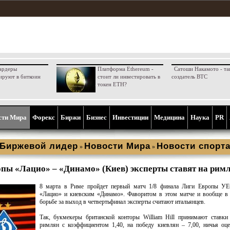
ардеры
Платформа Ethereum -
Сатоши Накамото - та
ируют в биткоин
стоит ли инвестировать в
создатель BTC
токен ETH?
сти Мира
Форекс
Биржи
Бизнес
Инвестиции
Медицина
Наука
PR
Биржевой лидер
Новости Мира
Новости спорт
»
»
опы «Лацио» – «Динамо» (Киев) эксперты ставят на рим
8 марта в Риме пройдет первый матч 1/8 финала Лиги Европы У
«Лацио» и киевским «Динамо». Фаворитом в этом матче и вообще в 
борьбе за выход в четвертьфинал эксперты считают итальянцев.
Так, букмекеры британской конторы William Hill принимают ставки
римлян с коэффициентом 1,40, на победу киевлян – 7,00, ничья оце