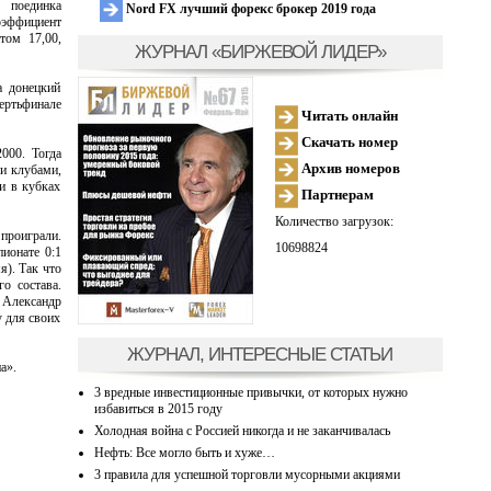
 поединка
Nord FX лучший форекс брокер 2019 года
коэффициент
том 17,00,
ЖУРНАЛ «БИРЖЕВОЙ ЛИДЕР»
а донецкий
вертьфинале
Читать онлайн
Скачать номер
000. Тогда
Архив номеров
ми клубами,
и в кубках
Партнерам
Количество загрузок:
проиграли.
10698824
ионате 0:1
я). Так что
о состава.
 Александр
у для своих
ЖУРНАЛ, ИНТЕРЕСНЫЕ СТАТЬИ
а».
3 вредные инвестиционные привычки, от которых нужно
избавиться в 2015 году
Холодная война с Россией никогда и не заканчивалась
Нефть: Все могло быть и хуже…
3 правила для успешной торговли мусорными акциями