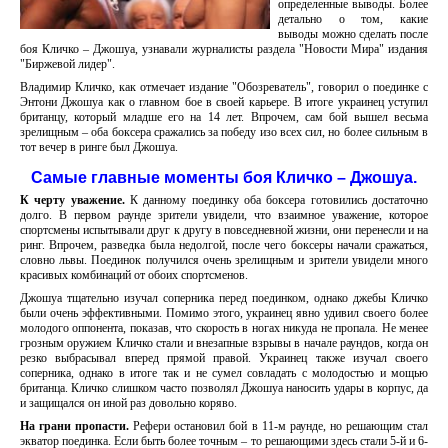
определенные выводы. Более
детально о том, какие
выводы можно сделать после
боя Кличко – Джошуа, узнавали журналисты раздела "Новости Мира" издания
"Биржевой лидер".
Владимир Кличко, как отмечает издание "Обозреватель", говорил о поединке с
Энтони Джошуа как о главном бое в своей карьере. В итоге украинец уступил
британцу, который младше его на 14 лет. Впрочем, сам бой вышел весьма
зрелищным – оба боксера сражались за победу изо всех сил, но более сильным в
тот вечер в ринге был Джошуа.
Самые главные моменты боя Кличко – Джошуа.
К черту уважение.
К данному поединку оба боксера готовились достаточно
долго. В первом раунде зрители увидели, что взаимное уважение, которое
спортсмены испытывали друг к другу в повседневной жизни, они перенесли и на
ринг. Впрочем, разведка была недолгой, после чего боксеры начали сражаться,
словно львы. Поединок получился очень зрелищным и зрители увидели много
красивых комбинаций от обоих спортсменов.
Джошуа тщательно изучал соперника перед поединком, однако джебы Кличко
были очень эффективными. Помимо этого, украинец явно удивил своего более
молодого оппонента, показав, что скорость в ногах никуда не пропала. Не менее
грозным оружием Кличко стали и внезапные взрывы в начале раундов, когда он
резко выбрасывал вперед прямой правой. Украинец также изучал своего
соперника, однако в итоге так и не сумел совладать с молодостью и мощью
британца. Кличко слишком часто позволял Джошуа наносить удары в корпус, да
и защищался он иной раз довольно коряво.
На грани пропасти.
Рефери остановил бой в 11-м раунде, но решающим стал
экватор поединка. Если быть более точным – то решающими здесь стали 5-й и 6-