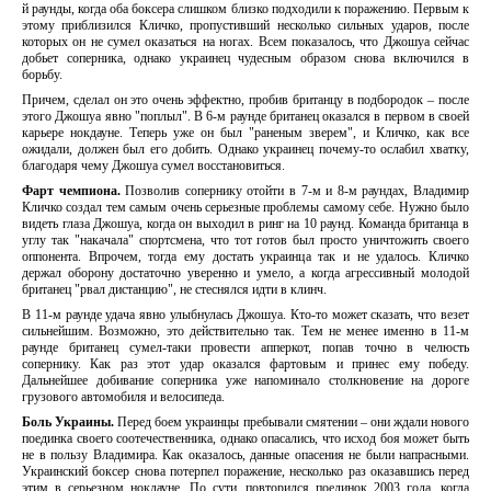
й раунды, когда оба боксера слишком близко подходили к поражению. Первым к
этому приблизился Кличко, пропустивший несколько сильных ударов, после
которых он не сумел оказаться на ногах. Всем показалось, что Джошуа сейчас
добьет соперника, однако украинец чудесным образом снова включился в
борьбу.
Причем, сделал он это очень эффектно, пробив британцу в подбородок – после
этого Джошуа явно "поплыл". В 6-м раунде британец оказался в первом в своей
карьере нокдауне. Теперь уже он был "раненым зверем", и Кличко, как все
ожидали, должен был его добить. Однако украинец почему-то ослабил хватку,
благодаря чему Джошуа сумел восстановиться.
Фарт чемпиона.
Позволив сопернику отойти в 7-м и 8-м раундах, Владимир
Кличко создал тем самым очень серьезные проблемы самому себе. Нужно было
видеть глаза Джошуа, когда он выходил в ринг на 10 раунд. Команда британца в
углу так "накачала" спортсмена, что тот готов был просто уничтожить своего
оппонента. Впрочем, тогда ему достать украинца так и не удалось. Кличко
держал оборону достаточно уверенно и умело, а когда агрессивный молодой
британец "рвал дистанцию", не стеснялся идти в клинч.
В 11-м раунде удача явно улыбнулась Джошуа. Кто-то может сказать, что везет
сильнейшим. Возможно, это действительно так. Тем не менее именно в 11-м
раунде британец сумел-таки провести апперкот, попав точно в челюсть
сопернику. Как раз этот удар оказался фартовым и принес ему победу.
Дальнейшее добивание соперника уже напоминало столкновение на дороге
грузового автомобиля и велосипеда.
Боль Украины.
Перед боем украинцы пребывали смятении – они ждали нового
поединка своего соотечественника, однако опасались, что исход боя может быть
не в пользу Владимира. Как оказалось, данные опасения не были напрасными.
Украинский боксер снова потерпел поражение, несколько раз оказавшись перед
этим в серьезном нокдауне. По сути, повторился поединок 2003 года, когда