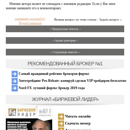
Мнение автора может не совпадать с мнением редакции. Если у Вас иное
мнение напишите его в комментариях.
comments powered by
Возник вопрос по теме статьи - Задать вопрос »
HyperComments
« Предыдущая новость «
» Архив категории «
» Следующая новость »
РЕКОМЕНДОВАННЫЙ БРОКЕР №1
Самый правдивый рейтинг брокеров форекс
Автотрейдинг Pro-Rebate: копируй сделки VIP трейдеров бесплатно
Nord FX лучший форекс брокер 2019 года
ЖУРНАЛ «БИРЖЕВОЙ ЛИДЕР»
Читать онлайн
Скачать номер