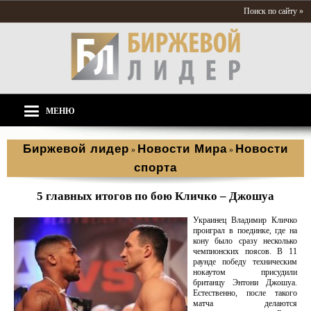
Поиск по сайту »
МЕНЮ
Биржевой лидер
Новости Мира
Новости
»
»
спорта
5 главных итогов по бою Кличко – Джошуа
Украинец Владимир Кличко
проиграл в поединке, где на
кону было сразу несколько
чемпионских поясов. В 11
раунде победу техническим
нокаутом присудили
британцу Энтони Джошуа.
Естественно, после такого
матча делаются