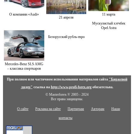
О компании «Audi»
11 марта
21 апреля
Мускулистый хэтчбек
Opel Astra
Белорусский рубль евро
Mercedes-Benz SLS AMG
– классика спорткаров
При полном или частичном использовании материалов сайта
"Биржевой
лидер"
ссылка на
http://www.profi-forex.org
обязательна.
© Masterforex-V 2005 - 2024
Все права защищены.
О сайте
Реклама на сайте
Партнерам
Авторам
Наши
контакты