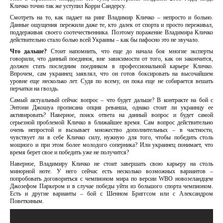
Кличко точно так же уступил Корри Сандерсу.
Смотреть на то, как падает на ринг Владимир Кличко – непросто и больно.
Данные ощущения пережили даже те, кто далек от спорта и просто переживал,
поддерживая своего соотечественника. Поэтому поражение Владимира Кличко
действительно стало болью всей Украины – как бы пафосно это не звучало.
Что дальше?
Стоит напомнить, что еще до начала боя многие эксперты
говорили, что данный поединок, вне зависимости от того, как он закончится,
должен стать последним поединком в профессиональной карьере Кличко.
Впрочем, сам украинец заявлял, что он готов боксировать на высочайшем
уровне еще несколько лет. Судя по всему, он пока еще не собирается вешать
перчатки на гвоздь.
Самый актуальный сейчас вопрос – что будет дальше? В контракте на бой с
Энтони Джошуа прописана опция реванша, однако стоит ли украинцу ее
активировать? Наверное, поиск ответа на данный вопрос и будет самой
серьезной проблемой Кличко в ближайшее время. Сам вопрос действительно
очень непростой и вызывает множество дополнительных – в частности,
чувствует ли в себе Кличко силу, нужную для того, чтобы победить столь
мощного и при этом более молодого соперника? Или украинец понимает, что
время берет свое и победить уже не получится?
Наверное, Владимиру Кличко не стоит завершать свою карьеру на столь
минорной ноте. У него сейчас есть несколько возможных вариантов –
попробовать договориться с чемпионом мира по версии WBO новозеландцем
Джозефом Паркером и в случае победы уйти из большого спорта чемпионом.
Есть и другие варианты – бой с Шенном Бриггсом или с Александром
Поветкиным.