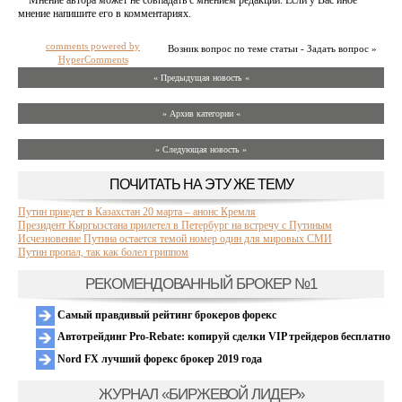
Мнение автора может не совпадать с мнением редакции. Если у Вас иное
мнение напишите его в комментариях.
comments powered by
Возник вопрос по теме статьи - Задать вопрос »
HyperComments
« Предыдущая новость «
» Архив категории «
» Следующая новость »
ПОЧИТАТЬ НА ЭТУ ЖЕ ТЕМУ
Путин приедет в Казахстан 20 марта – анонс Кремля
Президент Кыргызстана прилетел в Петербург на встречу с Путиным
Исчезновение Путина остается темой номер один для мировых СМИ
Путин пропал, так как болел гриппом
РЕКОМЕНДОВАННЫЙ БРОКЕР №1
Самый правдивый рейтинг брокеров форекс
Автотрейдинг Pro-Rebate: копируй сделки VIP трейдеров бесплатно
Nord FX лучший форекс брокер 2019 года
ЖУРНАЛ «БИРЖЕВОЙ ЛИДЕР»