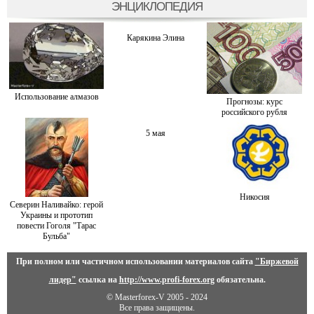
ЭНЦИКЛОПЕДИЯ
Карякина Элина
Использование алмазов
Прогнозы: курс
российского рубля
5 мая
Никосия
Северин Наливайко: герой
Украины и прототип
повести Гоголя "Тарас
Бульба"
При полном или частичном использовании материалов сайта
"Биржевой
лидер"
ссылка на
http://www.profi-forex.org
обязательна.
© Masterforex-V 2005 - 2024
Все права защищены.