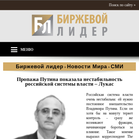
Поиск по сайту »
МЕНЮ
Биржевой лидер
Новости Мира
СМИ
»
»
Пропажа Путина показала нестабильность
российской системы власти – Лукас
Российская система власти
очень нестабильна: ей нужно
постоянное вмешательство
Владимира Путина. Если он
хотя бы на минуту теряет
контроль - сразу же
возникают фракции,
начинающие бороться за
влияние. Такое мнение
выразил корреспондент The