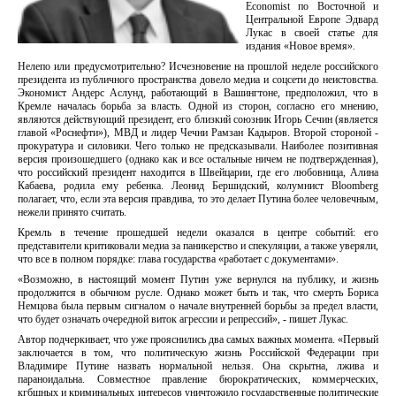
Economist по Восточной и
Центральной Европе Эдвард
Лукас в своей статье для
издания «Новое время».
Нелепо или предусмотрительно? Исчезновение на прошлой неделе российского
президента из публичного пространства довело медиа и соцсети до неистовства.
Экономист Андерс Аслунд, работающий в Вашингтоне, предположил, что в
Кремле началась борьба за власть. Одной из сторон, согласно его мнению,
являются действующий президент, его близкий союзник Игорь Сечин (является
главой «Роснефти»), МВД и лидер Чечни Рамзан Кадыров. Второй стороной -
прокуратура и силовики. Чего только не предсказывали. Наиболее позитивная
версия произошедшего (однако как и все остальные ничем не подтвержденная),
что российский президент находится в Швейцарии, где его любовница, Алина
Кабаева, родила ему ребенка. Леонид Бершидский, колумнист Bloomberg
полагает, что, если эта версия правдива, то это делает Путина более человечным,
нежели принято считать.
Кремль в течение прошедшей недели оказался в центре событий: его
представители критиковали медиа за паникерство и спекуляции, а также уверяли,
что все в полном порядке: глава государства «работает с документами».
«Возможно, в настоящий момент Путин уже вернулся на публику, и жизнь
продолжится в обычном русле. Однако может быть и так, что смерть Бориса
Немцова была первым сигналом о начале внутренней борьбы за предел власти,
что будет означать очередной виток агрессии и репрессий», - пишет Лукас.
Автор подчеркивает, что уже прояснились два самых важных момента. «Первый
заключается в том, что политическую жизнь Российской Федерации при
Владимире Путине назвать нормальной нельзя. Она скрытна, лжива и
параноидальна. Совместное правление бюрократических, коммерческих,
кгбшных и криминальных интересов уничтожило государственные политические