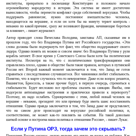
институты, превратило в посмешище Конституцию и положило начало
огромнейшему мародерству в истории. Эта система не имеет достаточно
выносливости, чтобы перенести конфликт среди собственной верхушки. Чтобы
поддержать равновесие, нужно постоянное вмешательство человека,
находящегося на вершине, и если он хотя бы на минуту теряет контроль -
неважно по какой причине, сразу же возникают фракции, начинающие бороться
за влияние», - пишет журналист.
Автор приводит слова Вячеслава Володина, замглавы АП, сказанные им в
прошлом году, что без Владимира Путина нет Российского государства. «Эти
слова должны были подчеркнуть тот факт, что общество поддерживает своего
лидера. Однако понять их можно и совсем иначе: без Владимира Путина у руля
корабль затонет. В свое время у Советского Союза были хотя бы политические
институты. Несмотря на то, что с политическими трансформациями они
справлялись плохо, однако в обществе были такие правила, которых в путинской
России нет. Второй важный момент заключается в том, что Запад не готов
справиться с последствиями случившегося. Все чиновники любят стабильность.
Понятно, что в марте случилось что-то невероятное. Даже если вопрос решится,
Вашингтон, Брюссель, а также прочие будут, в первую очередь, стремиться к
стабильности. Будет несложно все проблемы свалить на санкции. Якобы, они
подогрели антизападные настроения и практически привели к перевороту?
Поэтому, их надо ослабить. Одновременно с этим, любой новый человек на
вершине - неважно, президент это или премьер буде иметь шанс восстановить
отношения. Однако правда заключается в том, что Запад даже не представляет,
что на самом деле происходит на верхушке российской политики, и,
соответственно, не может как-то повлиять на события. На такой довольно
шаткой основе и построена наша политика в отношении России», - пишет Лукас.
Если у Путина ОРЗ, тогда зачем это скрывать?
Президент России «исчез»: целую неделю его никто не видел на публике. Как