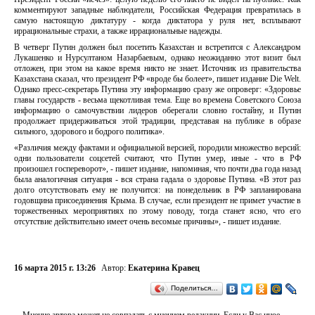
комментируют западные наблюдатели, Российская Федерация превратилась в
самую настоящую диктатуру - когда диктатора у руля нет, всплывают
иррациональные страхи, а также иррациональные надежды.
В четверг Путин должен был посетить Казахстан и встретится с Александром
Лукашенко и Нурсултаном Назарбаевым, однако неожиданно этот визит был
отложен, при этом на какое время никто не знает. Источник из правительства
Казахстана сказал, что президент РФ «вроде бы болеет», пишет издание Die Welt.
Однако пресс-секретарь Путина эту информацию сразу же опроверг: «Здоровье
главы государств - весьма щекотливая тема. Еще во времена Советского Союза
информацию о самочувствии лидеров оберегали словно гостайну, и Путин
продолжает придерживаться этой традиции, представая на публике в образе
сильного, здорового и бодрого политика».
«Различия между фактами и официальной версией, породили множество версий:
одни пользователи соцсетей считают, что Путин умер, иные - что в РФ
произошел госпереворот», - пишет издание, напоминая, что почти два года назад
была аналогичная ситуация - вся страна гадала о здоровье Путина. «В этот раз
долго отсутствовать ему не получится: на понедельник в РФ запланирована
годовщина присоединения Крыма. В случае, если президент не примет участие в
торжественных мероприятиях по этому поводу, тогда станет ясно, что его
отсутствие действительно имеет очень весомые причины», - пишет издание.
16 марта 2015 г. 13:26
Автор:
Екатерина Кравец
Поделиться…