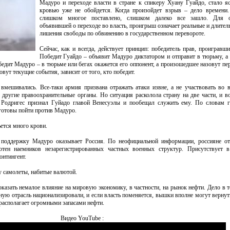
Мадуро и переходе власти в стране к спикеру Хуану Гуайдо, стало я
кровью уже не обойдется. Когда произойдет взрыв – дело времени.
слишком многое поставлено, слишком далеко все зашло. Для о
объявившей о переходе во власть, проигрыш означает реальные и длител
лишения свободы по обвинению в государственном перевороте.
Сейчас, как и всегда, действует принцип: победитель прав, проигравши
Победит Гуайдо – объявит Мадуро диктатором и отправит в тюрьму, а 
едит Мадуро – в тюрьме или бегах окажется его оппонент, а произошедшее назовут пе
вут текущие события, зависит от того, кто победит.
вмешивались. Все-таки армия призвана отражать атаки извне, а не участвовать во 
 другие правоохранительные органы. Но ситуация расколола страну на две части, и в
 Родригес признал Гуйадо главой Венесуэлы и пообещал служить ему. По словам г
готовы пойти против Мадуро.
ьется много крови.
поддержку Мадуро оказывает Россия. По неофициальной информации, россияне от
тен наемников незарегистрированных частных военных структур. Присутствует в
нтингент.
 самолеты, набитые валютой.
казать немалое влияние на мировую экономику, в частности, на рынок нефти. Дело в т
ную отрасль национализировали, и если власть поменяется, вышки вполне могут верну
располагает огромными запасами нефти.
Видео YouTube :