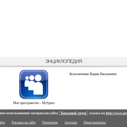
ЭНЦИКЛОПЕДИЯ
Колесниченко Вадим Васильевич
Мое пространство - MySpace
ном использовании материалов сайта
"Биржевой лидер"
ссылка на
http://www.pro
айте
Реклама на сайте
Партнерам
Авторам
Наши контакты