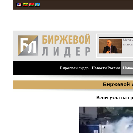
Милли
инвест
Биржевой лидер
Новости России
Ново
Биржевой 
Венесуэла на г