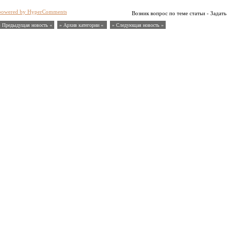
powered by HyperComments
Возник вопрос по теме статьи - Задать
« Предыдущая новость «
» Архив категории «
» Следующая новость »