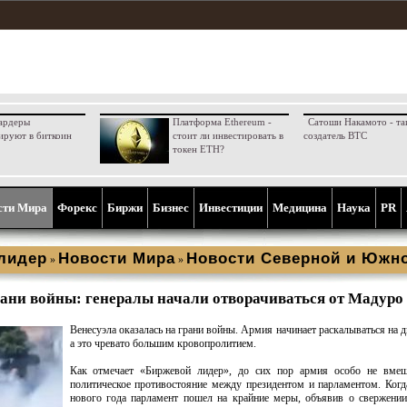
ардеры
Платформа Ethereum -
Сатоши Накамото - та
ируют в биткоин
стоит ли инвестировать в
создатель BTC
токен ETH?
сти Мира
Форекс
Биржи
Бизнес
Инвестиции
Медицина
Наука
PR
лидер
Новости Мира
Новости Северной и Южн
»
»
рани войны: генералы начали отворачиваться от Мадуро
Венесуэла оказалась на грани войны. Армия начинает раскалываться на д
а это чревато большим кровопролитием.
Как отмечает «Биржевой лидер», до сих пор армия особо не вмеш
политическое противостояние между президентом и парламентом. Когд
нового года парламент пошел на крайние меры, объявив о свержени