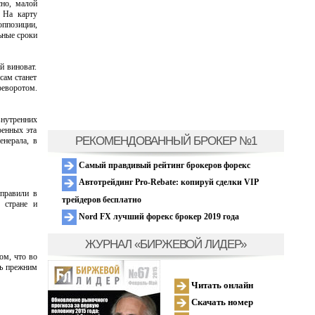
сно, малой
 На карту
ппозиции,
ьные сроки
й виноват.
сам станет
реворотом.
внутренних
оенных эта
РЕКОМЕНДОВАННЫЙ БРОКЕР №1
енерала, в
Самый правдивый рейтинг брокеров форекс
Автотрейдинг Pro-Rebate: копируй сделки VIP
правили в
трейдеров бесплатно
 стране и
Nord FX лучший форекс брокер 2019 года
ЖУРНАЛ «БИРЖЕВОЙ ЛИДЕР»
ом, что во
ть прежним
Читать онлайн
Скачать номер