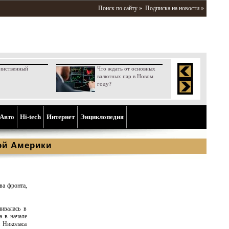
Поиск по сайту »
Подписка на новости »
инственный
Что ждать от основных
валютных пар в Новом
году?
Aвто
Hi-tech
Интернет
Энциклопедия
ой Америки
ва фронта,
ивалась в
а в начале
и Николаса