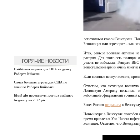
легитимным главой Венесуэлы. Поб
Революция или переворот – как назо
Итак, раньше военные активно не 
распрях. Для этого есть полиция и
ГОРЯЧИЕ НОВОСТИ
участь не избежала. Генерал ВВС
венесуэльской армии очень многие 
Найбільша загроза для США на думку
Роберта Кійосакі
Если военные начнут воевать, прол
Самая большая угроза для США по
Отметим, что активную военную 
мнению Роберта Кийосаки
Латинскую Америку несколько со
небольшой официальный военный ко
Білий дім переглянув прогноз дефіциту
бюджету на 2023 рік.
Ранее Россия
отправила
в Венесуэлу
Новый курс в Венесуэле способен о
время правления Уго Чавеса нефтя
хозяевам. Отметим, что Венесуэла 