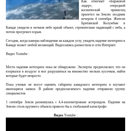
Как отмечает «Биржевой
лидер», очередной
космический пришелец
прилетел на Землю поздним
вечером 4 сентября. Жители
Британской Колумбии в
Канаде увидели в ночном небе яркий объект, стремительно падающий с неба, а
потом прогремел взрыв.
Сегодня, когда камеры наблюдения на каждом углу, увидеть падение метеорита в
Канаде может любой желающий. Видеозапись разместили в сети Интернет.
Видео Youtube :
.
Место падения метеорита пока не обнаружено. Эксперты предполагают, что он
взорвался в воздухе и мог разрушиться на множество мелких кусочков, найти
которые будет непросто.
Пока ученые не могут оценить габариты канадского метеорита и изучают
имеющиеся записи. В районе предполагаемого падения отправили группу
специалистов.
1 сентября Земля разминулась с 4,4-километровым астероидом. Падение на
Землю столь крупного объекта привело бы к глобальной катастрофе.
Видео
Youtube :