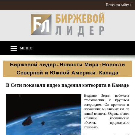
Поиск по сайту »
МЕНЮ
Биржевой лидер
Новости Мира
Новости
»
»
Северной и Южной Америки
Канада
»
В Сети показали видео падения метеорита в Канаде
Недавно Земля избежала
столкновения с крупным
астероидом. Он пролетел в
нескольких миллионах км от
нашей планеты. Однако менее
крупные космические
объекты продолжают
атаковать.