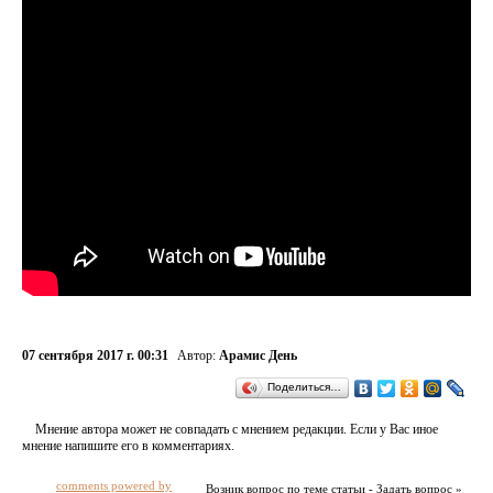
07 сентября 2017 г. 00:31
Автор:
Арамис День
Поделиться…
Мнение автора может не совпадать с мнением редакции. Если у Вас иное
мнение напишите его в комментариях.
comments powered by
Возник вопрос по теме статьи - Задать вопрос »