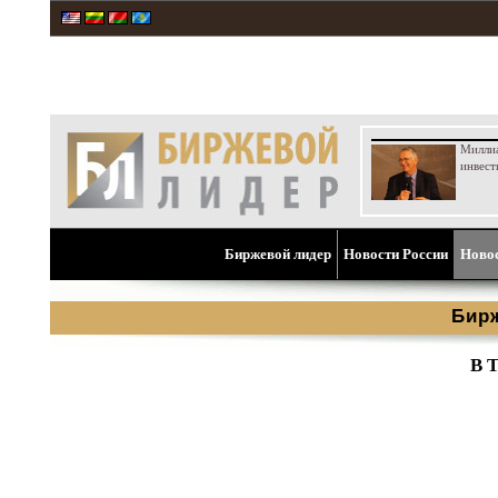
Милли
инвест
Биржевой лидер
Новости России
Ново
Бир
В 