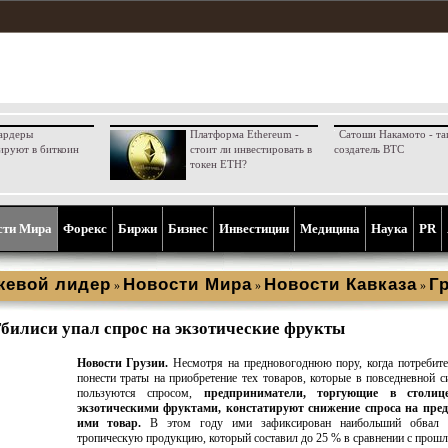
ардеры
Платформа Ethereum -
Сатоши Накамото - та
ируют в биткоин
стоит ли инвестировать в
создатель BTC
токен ETH?
сти Мира
Форекс
Биржи
Бизнес
Инвестиции
Медицина
Наука
PR
жевой лидер
Новости Мира
Новости Кавказа
Г
»
»
»
Тбилиси упал спрос на экзотические фрукты
Новости Грузии.
Несмотря на предновогоднюю пору, когда потребит
понести траты на приобретение тех товаров, которые в повседневной с
пользуются спросом,
предприниматели, торгующие в столиц
экзотическими фруктами, констатируют снижение спроса на пре
ими товар.
В этом году ими зафиксирован наибольший обвал 
тропическую продукцию, который составил до 25 % в сравнении с прошл