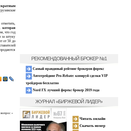
вукратным
рузинские
 отметить,
, которая
ом, что год
и за штуку
ят от 50 до
ставителей
продаются
РЕКОМЕНДОВАННЫЙ БРОКЕР №1
Самый правдивый рейтинг брокеров форекс
Автотрейдинг Pro-Rebate: копируй сделки VIP
трейдеров бесплатно
Nord FX лучший форекс брокер 2019 года
ЖУРНАЛ «БИРЖЕВОЙ ЛИДЕР»
 вопрос »
Читать онлайн
Скачать номер