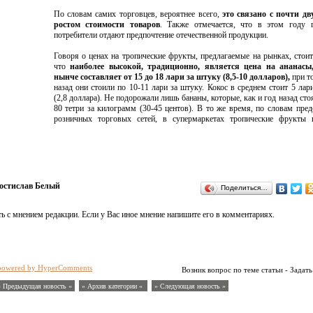
По словам самих торговцев, вероятнее всего,
это связано с почти д
ростом стоимости товаров
. Также отмечается, что в этом году г
потребители отдают предпочтение отечественной продукции.
Говоря о ценах на тропические фрукты, предлагаемые на рынках, стоит
что
наиболее высокой, традиционно, является цена на ананасы
нынче составляет от 15 до 18 лари за штуку (8,5-10 долларов),
при т
назад они стоили по 10-11 лари за штуку. Кокос в среднем стоит 5 лар
(2,8 доллара). Не подорожали лишь бананы, которые, как и год назад сто
80 тетри за килограмм (30-45 центов). В то же время, по словам пред
розничных торговых сетей, в супермаркетах тропические фрукты 
остислав Белый
Поделиться…
ь с мнением редакции. Если у Вас иное мнение напишите его в комментариях.
powered by HyperComments
Возник вопрос по теме статьи - Задать
« Предыдущая новость «
» Архив категории «
» Следующая новость »