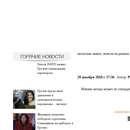
несколько живее, нежели на рынках.
ГОРЯЧИЕ НОВОСТИ
Генсек НАТО назвал
Грузию уникальным
партнером
29 декабря 2010 г. 17:56
Автор:
Р
Мнение автора может не совпадат
Грузия продолжит
движение к
демократическим
переменам – эксперт
comments 
Женщина уверенно
победила соратника
Саакашвили на выборах в
Грузии