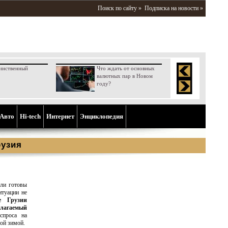
Поиск по сайту »
Подписка на новости »
инственный
Что ждать от основных
валютных пар в Новом
году?
Aвто
Hi-tech
Интернет
Энциклопедия
рузия
ели готовы
итуации не
е Грузии
длагаемый
спроса на
ой зимой.