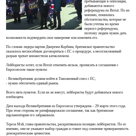
пребывающие в оппозиции,
добиваются нового
референдума по Brexit. По их
мнению, появились
обстоятельства, которые не
были учтены во время
первого референдума,
поэтому людям нужно дать
возможность подтвердить свое намерение или изменить его.
По словам лидера партии Джереми Корбина, британское правительство
оказалось неспособным договориться с ЕС о процедуре, а несогласованный
разрыв чреват множеством катаклизмом.
Лейбористы хотят, если Brexit отменить нельзя, прописать в соглашении с
Евросоюзом такие пункты:
- Великобритания должна войти в Таможенный союз с ЕС;
- нужно обеспечить единый рынок.
Всего пять пунктов. Если их не внесут, лейбористы будут добиваться нового
плебисцита.
Дата выхода Великобритании из Евросоюза утверждена – 29 марта этого года.
При этом стороны не ратифицировали соглашение, так как британские
парламентарии его забраковали.
Тереза Мэй, глава правительства, раскритиковала позицию лейбористов. По ее
мнению, они не уважают выбор граждан и ставят под сомнение приверженность
демократическим ценностям.