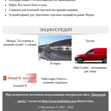
Нефть: Все могло быть и хуже…
3 правила для успешной торговли мусорными акциями
Лучший вариант для убыточных торговых позиций на рынке Форекс
ЭНЦИКЛОПЕДИЯ
Медаль "За отличие в
Грузия
военной службе" I степени
18 марта
Opel Combo – автомашина
для семьи
Volkswagen Scirocco –
отличное спорткупе
Arsenal-FX
При полном или частичном использовании материалов сайта
"Биржевой
лидер"
ссылка на
http://www.profi-forex.org
обязательна.
© Masterforex-V 2005 - 2024