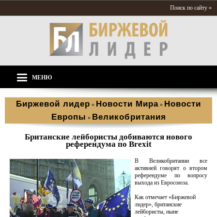
Поиск по сайту »
МЕНЮ
Биржевой лидер
Новости Мира
Новости
»
»
Европы
Великобритания
»
Британские лейбористы добиваются нового
референдума по Brexit
В Великобритании все
активней говорят о втором
референдуме по вопросу
выхода из Евросоюза.
Как отмечает «Биржевой
лидер», британские
лейбористы, ныне