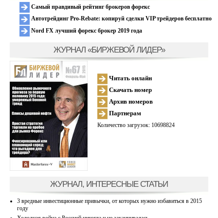
Самый правдивый рейтинг брокеров форекс
Автотрейдинг Pro-Rebate: копируй сделки VIP трейдеров бесплатно
Nord FX лучший форекс брокер 2019 года
ЖУРНАЛ «БИРЖЕВОЙ ЛИДЕР»
Читать онлайн
Скачать номер
Архив номеров
Партнерам
Количество загрузок: 10698824
ЖУРНАЛ, ИНТЕРЕСНЫЕ СТАТЬИ
3 вредные инвестиционные привычки, от которых нужно избавиться в 2015
году
Холодная война с Россией никогда и не заканчивалась