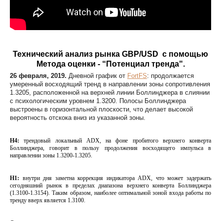
Технический анализ рынка GBP/USD с помощью
Метода оценки - “Потенциал тренда".
26 февраля, 2019.
Дневной график от
FortFS
: продолжается
умеренный восходящий тренд в направлении зоны сопротивления
1.3205, расположенной на верхней линии Боллинджера в слиянии
с психологическим уровнем 1.3200. Полосы Боллинджера
выстроены в горизонтальной плоскости, что делает высокой
вероятность отскока вниз из указанной зоны.
Н4:
трендовый локальный ADX, на фоне пробитого верхнего конверта
Боллинджера, говорит в пользу продолжения восходящего импульса в
направлении зоны 1.3200-1.3205.
Н1:
внутри дня заметна коррекция индикатора ADX, что может задержать
сегодняшний рынок в пределах диапазона верхнего конверта Боллинджера
(1.3100-1.3154). Таким образом, наиболее оптимальной зоной входа работы по
тренду вверх является 1.3100.