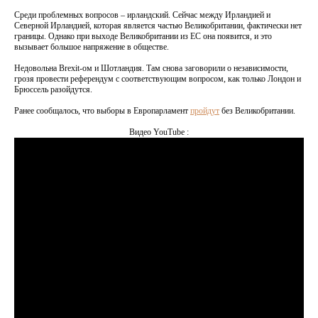
Среди проблемных вопросов – ирландский. Сейчас между Ирландией и
Северной Ирландией, которая является частью Великобритании, фактически нет
границы. Однако при выходе Великобритании из ЕС она появится, и это
вызывает большое напряжение в обществе.
Недовольна Brexit-ом и Шотландия. Там снова заговорили о независимости,
грозя провести референдум с соответствующим вопросом, как только Лондон и
Брюссель разойдутся.
Ранее сообщалось, что выборы в Европарламент
пройдут
без Великобритании.
Видео YouTube :