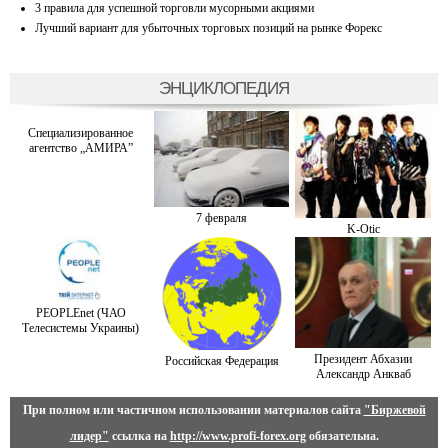
3 правила для успешной торговли мусорными акциями
Лучший вариант для убыточных торговых позиций на рынке Форекс
ЭНЦИКЛОПЕДИЯ
Специализированное
агентство „АМИРА”
7 февраля
K-Otiс
PEOPLEnet (ЧАО
Телесистемы Украины)
Президент Абхазии
Российская Федерация
Александр Анкваб
При полном или частичном использовании материалов сайта
"Биржевой
лидер"
ссылка на
http://www.profi-forex.org
обязательна.