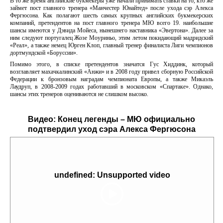
В то же время английские букмекеры уже начали принимать ставки на то, кто же
займет пост главного тренера «Манчестер Юнайтед» после ухода сэр Алекса
Фергюсона. Как полагают шесть самых крупных английских букмекерских
компаний, претендентов на пост главного тренера МЮ всего 19. наибольшие
шансы имеются у Дэвида Мойеса, нынешнего наставника «Эвертона». Далее за
ним следуют португалец Жозе Моуриньо, этим летом покидающий мадридский
«Реал», а также немец Юрген Клоп, главный тренер финалиста Лиги чемпионов
дортмундской «Боруссии».
Помимо этого, в списке претендентов значатся Гус Хиддинк, который
возглавляет махачкалинский «Анжи» и в 2008 году привел сборную Российской
Федерации к бронзовым наградам чемпионата Европы, а также Микаэль
Лаудруп, в 2008-2009 годах работавший в московском «Спартаке». Однако,
шансы этих тренеров оцениваются не слишком высоко.
Видео:
Конец легенды – МЮ официально
подтвердил уход сэра Алекса Фергюсона
undefined: Unsupported video