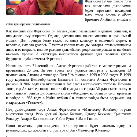
Фергюсон 19 мая, после того
как «красными дьяволами»
будет проведен последний
матч этого сезона с «Вест
Бромвич Альбион», сложит с
себя тренерские полномочия.
Как пояснил сам Фергюсон, он весьма долго размышлял о данном решении, и
оно далось ему непросто. Однако, сделано оно, по его мнению, в правильный
момент. Для тренера было важно оставить команду в отличной форме, и
вероятно, ему это удалось. С учетом уровня команды, которая стала чемпионом
лиги, и ее возраста, вполне реально дальнейшее продолжение успеха на наиболее
высоком уровне. А структура юношеского футбола дает гарантии яркого
будущего клуба, отметил Фергюсон.
Напомним, что 71-летний сэр Алекс Фергюсон работал с манчестерцами на
протяжении 26 лет. За это время ему удалось выиграть с командой 13
чемпионатов Англии, а также две Лиги Чемпионов в 1999 и 2008 годах. В 1999
году королева Великобритании Елизавета II посвятила Алекса Фергюсона в
рыцари. В 2002 году его включили в Зал славы английского футбола. Помимо
этого, сер Алекс Фергюсон - почетный гражданин города Абердин за его заслуги
как главного тренера футбольного клуба «Абердин», который он смог привести
к победе в 1983 году в Кубке кубков ( в финале победа была одержана над
мадридским «Реалом»).
Под руководством сэра Алекс Фергюсона в «Манчестер Юнайтед» играло
множество звезд. Речь идет об Эрике Кантоне, Дэвиде Бекхеме, Криштиану
Роналду, Андрее Канчельскисе, Уэйни Руни, Райане Гиггзе.
Стоит отметить, прогнозируется, что Фергюсон будет занимать одну из
руководящих должностей в структуре клуба «Манчестер Юнайтед».