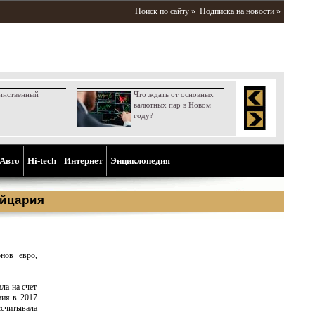
Поиск по сайту »
Подписка на новости »
инственный
Что ждать от основных
валютных пар в Новом
году?
Aвто
Hi-tech
Интернет
Энциклопедия
йцария
нов евро,
ла на счет
ния в 2017
считывала