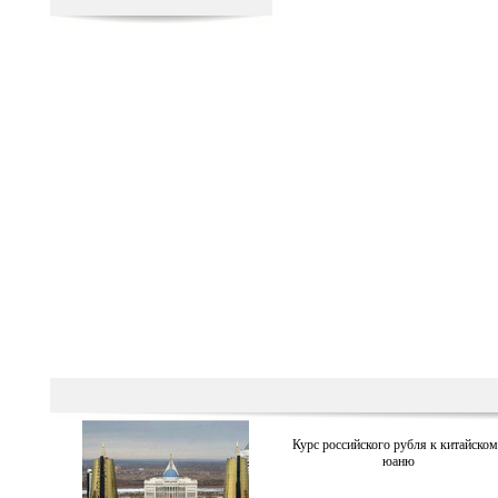
Курс российского рубля к китайско
юаню