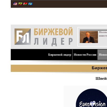
Милли
инвест
Биржевой лидер
Новости России
Ново
Бирже
Швейц