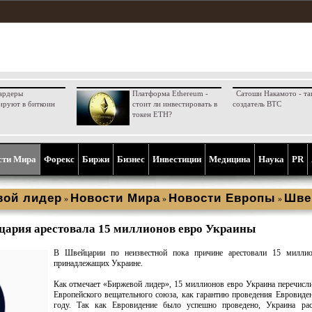
ардеры
Платформа Ethereum -
Сатоши Накамото - та
ируют в биткоин
стоит ли инвестировать в
создатель BTC
токен ETH?
сти Мира
Форекс
Биржи
Бизнес
Инвестиции
Медицина
Наука
PR
вой лидер
Новости Мира
Новости Европы
Шве
»
»
»
ария арестовала 15 миллионов евро Украины
В Швейцарии по неизвестной пока причине арестовали 15 миллио
принадлежащих Украине.
Как отмечает «Биржевой лидер», 15 миллионов евро Украина перечисли
Европейского вещательного союза, как гарантию проведения Евровиде
году. Так как Евровидение было успешно проведено, Украина рас