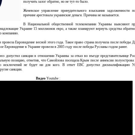
получить залог обратно, но не тут-то было.
Женевское управление принудительного взыскания задолженности по
причине арестовала украинские деньги. Причина не называется.
В Национальной общественной телекомпании Украины выясняют пр
надлежащие Украине 15 миллионов евро, а также планируют вернуть средства обратно
ю компанию.
и провела Евровидение весной этого года. Такое право страна получила после победы 
е Евровидение в Украине провели в 2005 году после победы Русланы годом ранее.
оюз допустил санкции в отношении Украины за отказ во въезде представительнице Р
льную позицию, отметив, что Самойлова посещала Крым после аннексии полуострова 
то исключений не будет ни для кого. В ответ ЕВС допустил дисквалификацию У
ругие санкции.
Видео
Youtube :