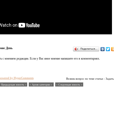
мис День
Поделиться…
ь с мнением редакции. Если у Вас иное мнение напишите его в комментариях.
powered by HyperComments
Возник вопрос по теме статьи - Задать
« Предыдущая новость «
» Архив категории «
» Следующая новость »