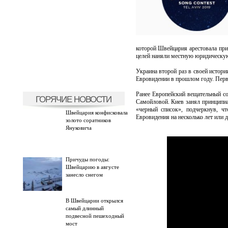
которой Швейцария арестовала при
целей наняли местную юридическу
Украина второй раз в своей истори
Евровидении в прошлом году. Перво
Ранее Европейский вещательный с
ГОРЯЧИЕ НОВОСТИ
Самойловой. Киев занял принципиа
«черный список», подчеркнув, ч
Швейцария конфисковала
Евровидения на несколько лет или д
золото соратников
Януковича
Причуды погоды:
Швейцарию в августе
занесло снегом
В Швейцарии открылся
самый длинный
подвесной пешеходный
мост