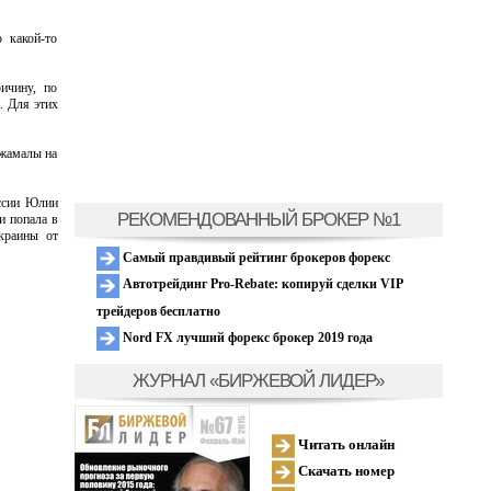
 какой-то
ичину, по
. Для этих
Джамалы на
оссии Юлии
РЕКОМЕНДОВАННЫЙ БРОКЕР №1
и попала в
краины от
Самый правдивый рейтинг брокеров форекс
Автотрейдинг Pro-Rebate: копируй сделки VIP
трейдеров бесплатно
Nord FX лучший форекс брокер 2019 года
ЖУРНАЛ «БИРЖЕВОЙ ЛИДЕР»
Читать онлайн
Скачать номер