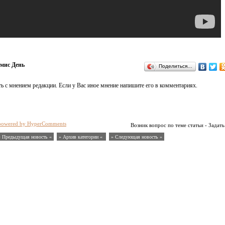
мис День
Поделиться…
ь с мнением редакции. Если у Вас иное мнение напишите его в комментариях.
powered by HyperComments
Возник вопрос по теме статьи - Задать
« Предыдущая новость «
» Архив категории «
» Следующая новость »