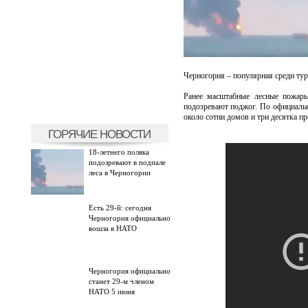
Черногория – популярная среди тур
Ранее масштабные лесные пожар
подозревают поджог. По официаль
около сотни домов и три десятка п
ГОРЯЧИЕ НОВОСТИ
18-летнего поляка
подозревают в подпале
леса в Черногории
Есть 29-й: сегодня
Черногория официально
вошла в НАТО
Черногория официально
станет 29-м членом
НАТО 5 июня