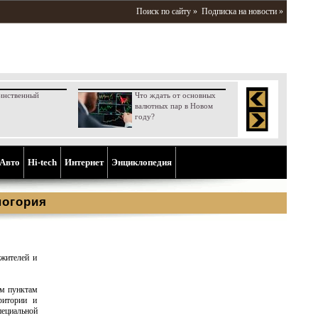
Поиск по сайту »
Подписка на новости »
инственный
Что ждать от основных
валютных пар в Новом
году?
Aвто
Hi-tech
Интернет
Энциклопедия
ногория
жителей и
ым пунктам
ритории и
пециальной