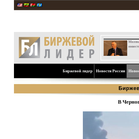
Милли
инвест
Биржевой лидер
Новости России
Ново
Биржев
В Черно