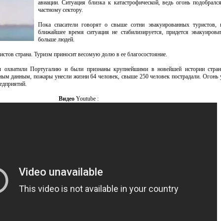
авиации. Ситуация близка к катастрофической, ведь огонь подобралс
частному сектору.
Пока спасатели говорят о свыше сотни эвакуированных туристов, 
ближайшее время ситуация не стабилизируется, придется эвакуирова
больше людей.
истов страна. Туризм приносит весомую долю в ее благосостояние.
ы охватили Португалию и были признаны крупнейшими в новейшей истории стран
ным данным, пожары унесли жизни 64 человек, свыше 250 человек пострадали. Огонь
редприятий.
Видео
Youtube :