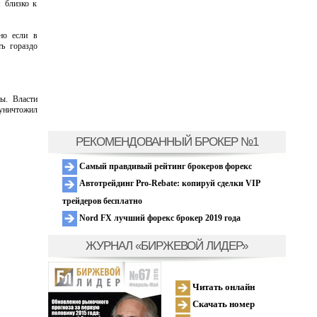
я близко к
но если в
ть гораздо
ы. Власти
 уничтожил
РЕКОМЕНДОВАННЫЙ БРОКЕР №1
Самый правдивый рейтинг брокеров форекс
Автотрейдинг Pro-Rebate: копируй сделки VIP
трейдеров бесплатно
Nord FX лучший форекс брокер 2019 года
ЖУРНАЛ «БИРЖЕВОЙ ЛИДЕР»
Читать онлайн
Скачать номер