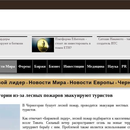
ардеры
Платформа Ethereum -
Сатоши Накамото - та
ируют в биткоин
стоит ли инвестировать в
создатель BTC
токен ETH?
сти Мира
Форекс
Биржи
Бизнес
Инвестиции
Медицина
Наука
PR
ой лидер
Новости Мира
Новости Европы
Чер
»
»
»
гории из-за лесных пожаров эвакуируют туристов
В Черногории бушует лесной пожар, проводится эвакуация местных 
туристов.
Как отмечает «Биржевой лидер», лесной пожар подбирается к населенн
возле Тивата. Сильный ветер распространяет огонь на новые тер
затрудняет борьбу с ним. Проблемой также является использование с