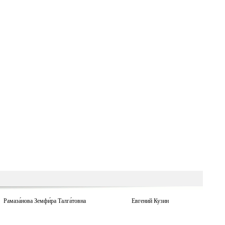
Рамаза́нова Земфи́ра Талга́товна
Евгений Кузин