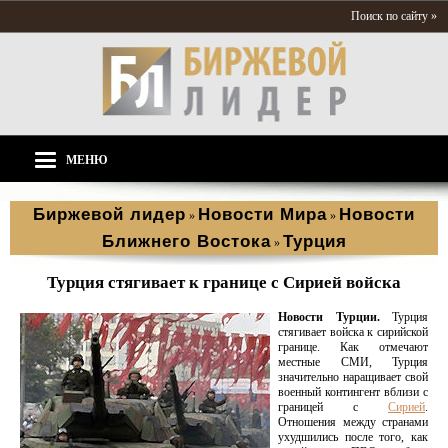
Поиск по сайту »
МЕНЮ
Биржевой лидер
Новости Мира
Новости
»
»
Ближнего Востока
Турция
»
Турция стягивает к границе с Сирией войска
Новости Турции.
Турция
стягивает войска к сирийской
границе. Как отмечают
местные СМИ, Турция
значительно наращивает свой
военный контингент вблизи с
границей с
Сирией
.
Отношения между странами
ухудшились после того, как