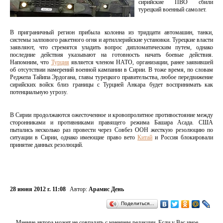
сирийские ПВО сбили
турецкий военный самолет.
В приграничный регион прибыла колонна из тридцати автомашин, танки,
системы залпового ракетного огня и артиллерийские установки. Турецкие власти
заявляют, что стремятся уладить вопрос дипломатическим путем, однако
последние действия указывают на готовность начать боевые действия.
Напомним, что
Турция
является членом НАТО, организации, ранее заявившей
об отсутствии намерений военной кампании в Сирии. В тоже время, по словам
Реджепа Тайипа Эрдогана, главы турецкого правительства, любое передвижение
сирийских войск близ границы с Турцией Анкара будет воспринимать как
потенциальную угрозу.
В Сирии продолжаются ожесточенное и кровопролитное противостояние между
сторонниками и противниками правящего режима Башара Асада. США
пытались несколько раз провести через Совбез ООН жесткую резолюцию по
ситуации в Сирии, однако имеющие право вето
Китай
и Россия блокировали
принятие данных резолюций.
28 июня 2012 г. 11:08
Автор:
Арамис День
Поделиться…
Мнение автора может не совпадать с мнением редакции. Если у Вас иное