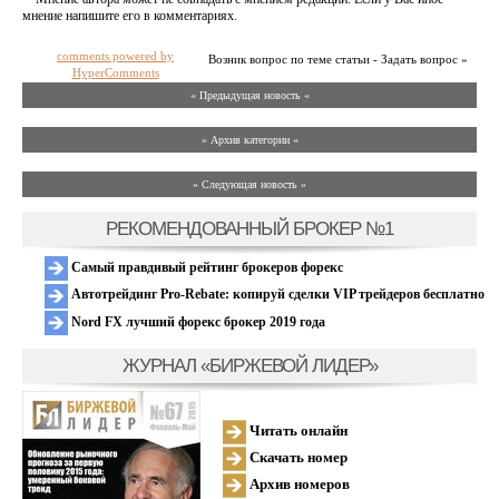
мнение напишите его в комментариях.
comments powered by
Возник вопрос по теме статьи - Задать вопрос »
HyperComments
« Предыдущая новость «
» Архив категории «
» Следующая новость »
РЕКОМЕНДОВАННЫЙ БРОКЕР №1
Самый правдивый рейтинг брокеров форекс
Автотрейдинг Pro-Rebate: копируй сделки VIP трейдеров бесплатно
Nord FX лучший форекс брокер 2019 года
ЖУРНАЛ «БИРЖЕВОЙ ЛИДЕР»
Читать онлайн
Скачать номер
Архив номеров