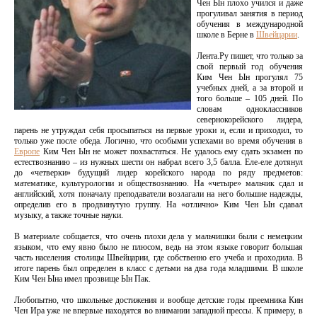
Чен Ын плохо учился и даже
прогуливал занятия в период
обучения в международной
школе в Берне в
Швейцарии
.
Лента.Ру пишет, что только за
свой первый год обучения
Ким Чен Ын прогулял 75
учебных дней, а за второй и
того больше – 105 дней. По
словам одноклассников
севернокорейского лидера,
парень не утруждал себя просыпаться на первые уроки и, если и приходил, то
только уже после обеда. Логично, что особыми успехами во время обучения в
Европе
Ким Чен Ын не может похвастаться. Не удалось ему сдать экзамен по
естествознанию – из нужных шести он набрал всего 3,5 балла. Еле-еле дотянул
до «четверки» будущий лидер корейского народа по ряду предметов:
математике, культурологии и обществознанию. На «четыре» мальчик сдал и
английский, хотя поначалу преподаватели возлагали на него большие надежды,
определив его в продвинутую группу. На «отлично» Ким Чен Ын сдавал
музыку, а также точные науки.
В материале собщается, что очень плохи дела у мальчишки были с немецким
языком, что ему явно было не плюсом, ведь на этом языке говорит большая
часть населения столицы Швейцарии, где собственно его учеба и проходила. В
итоге парень был определен в класс с детьми на два года младшими. В школе
Ким Чен Ына имел прозвище Ын Пак.
Любопытно, что школьные достижения и вообще детские годы преемника Кин
Чен Ира уже не впервые находятся во внимании западной прессы. К примеру, в