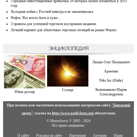
3 вредные инвестиционные привычки, от которых нужно избавиться в 2015
году
Холодная война с Россией никогда и не заканчивалась
Нефть: Все могло быть и хуже…
3 правила для успешной торговли мусорными акциями
Лучший вариант для убыточных торговых позиций на рынке Форекс
ЭНЦИКЛОПЕДИЯ
Ляшко Олег Валерьевич
Армения
Nike Inc (Найк)
Кожевникова Мария
Солнце
Юань доллар
Александровна
При полном или частичном использовании материалов сайта
"Биржевой
лидер"
ссылка на
http://www.profi-forex.org
обязательна.
© Masterforex-V 2005 - 2024
Все права защищены.
О сайте
Реклама на сайте
Партнерам
Авторам
Наши