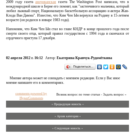
2009 году газета
американская
газета The Washington Post написала, что в
международной школе в Берне его помнят, как "застенчивого мальчика, который
любил лыжный спорт, Национальную баскетбольную ассоциацию и актера Жан-
Клода Ван Дамма". Известно, что Ким Чен Ын вернулся на Родину в 15-летнем
возрасте (он родился в январе 1983 года).
Напомним, что Ким Чен Ын стал во главе КНДР в конце прошлого года после
смерти своего отца, который правил государством с 1994 года и скончался от
сердечного приступа 17 декабря.
02 апреля 2012 г. 16:12
Автор:
Екатерина Кравчук-Рудомёткина
Поделиться…
Мнение автора может не совпадать с мнением редакции. Если у Вас иное
мнение напишите его в комментариях.
comments powered by
Возник вопрос по теме статьи - Задать вопрос »
HyperComments
« Предыдущая новость «
» Архив категории «
» Следующая новость »