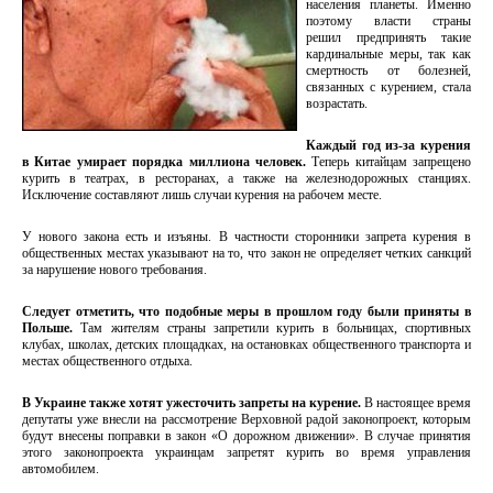
населения планеты. Именно
поэтому власти страны
решил предпринять такие
кардинальные меры, так как
смертность от болезней,
связанных с курением, стала
возрастать.
Каждый год из-за курения
в Китае умирает порядка миллиона человек.
Теперь китайцам запрещено
курить в театрах, в ресторанах, а также на железнодорожных станциях.
Исключение составляют лишь случаи курения на рабочем месте.
У нового закона есть и изъяны. В частности сторонники запрета курения в
общественных местах указывают на то, что закон не определяет четких санкций
за нарушение нового требования.
Следует отметить, что подобные меры в прошлом году были приняты в
Польше.
Там жителям страны запретили курить в больницах, спортивных
клубах, школах, детских площадках, на остановках общественного транспорта и
местах общественного отдыха.
В Украине также хотят ужесточить запреты на курение.
В настоящее время
депутаты уже внесли на рассмотрение Верховной радой законопроект, которым
будут внесены поправки в закон «О дорожном движении». В случае принятия
этого законопроекта украинцам запретят курить во время управления
автомобилем.