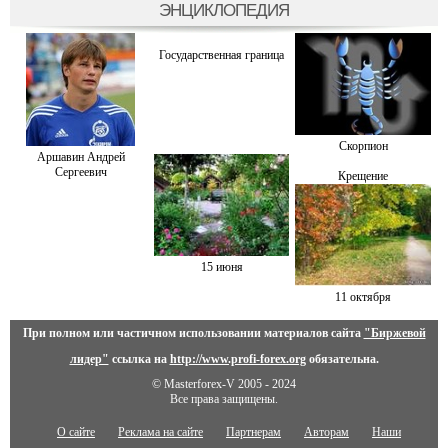
ЭНЦИКЛОПЕДИЯ
Государственная граница
Скорпион
Аршавин Андрей
Сергеевич
Крещение
15 июня
11 октября
При полном или частичном использовании материалов сайта
"Биржевой
лидер"
ссылка на
http://www.profi-forex.org
обязательна.
© Masterforex-V 2005 - 2024
Все права защищены.
О сайте
Реклама на сайте
Партнерам
Авторам
Наши