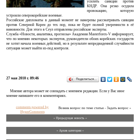
усилить санкции против
КНДР. Она резко осудила
провокацию, которую
устроили северокорейские военные.
Российские дипломаты в данный момент не намерены рассматривать санкции
против Северной Кореи до тех пор, пока не будет полной уверенности в её
виновности. Для этого в Сеул отправлены российские эксперты.
Служба «Новости, аналитика, прогнозы» Академии Masterforex-V информирует,
что по мнению некоторых экспертов, руководители обоих корейских государств
не хотят начала военных действий, но в результате непредвиденной случайности
ситуация может выйти из-под контроля.
27 мая 2010 г. 09:46
Поделиться…
Мнение автора может не совпадать с мнением редакции. Если у Вас иное
мнение напишите его в комментариях.
comments powered by
Возник вопрос по теме статьи - Задать вопрос »
HyperComments
« Предыдущая новость «
» Архив категории «