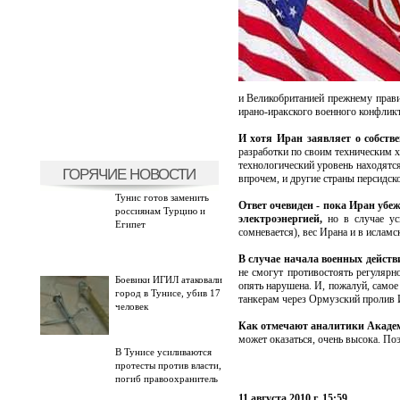
и Великобританией прежнему правит
ирано-иракского военного конфликт
И хотя Иран заявляет о собств
разработки по своим техническим х
технологический уровень находятся
ГОРЯЧИЕ НОВОСТИ
впрочем, и другие страны персидск
Тунис готов заменить
Ответ очевиден - пока Иран убе
россиянам Турцию и
электроэнергией,
но в случае ус
Египет
сомневается), вес Ирана и в исламс
В случае начала военных дейст
не смогут противостоять регулярн
Боевики ИГИЛ атаковали
опять нарушена. И, пожалуй, самое
город в Тунисе, убив 17
танкерам через Ормузский пролив 
человек
Как отмечают аналитики Акад
может оказаться, очень высока. По
В Тунисе усиливаются
протесты против власти,
погиб правоохранитель
11 августа 2010 г. 15:59