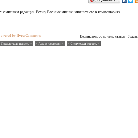
Поделиться…
ь с мнением редакции. Если у Вас иное мнение напишите его в комментариях.
powered by HyperComments
Возник вопрос по теме статьи - Задать
« Предыдущая новость «
» Архив категории «
» Следующая новость »