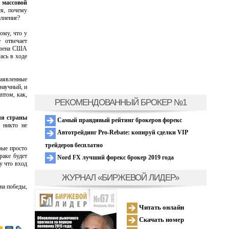
массовой
я, почему
олнение?
ому, что у
 отвечает
везена США
ась в ходе
заявленные
научный, и
птом, как,
РЕКОМЕНДОВАННЫЙ БРОКЕР №1
ия страны
Самый правдивый рейтинг брокеров форекс
 никто не
Автотрейдинг Pro-Rebate: копируй сделки VIP
трейдеров бесплатно
рые просто
раке будет
Nord FX лучший форекс брокер 2019 года
у что вход
ЖУРНАЛ «БИРЖЕВОЙ ЛИДЕР»
на победы,
Читать онлайн
Скачать номер