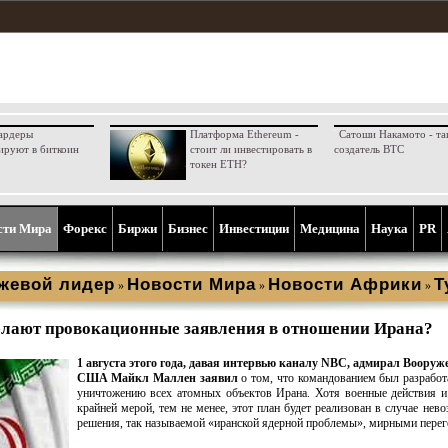
ардеры
Платформа Ethereum -
Сатоши Накамото - та
ируют в биткоин
стоит ли инвестировать в
создатель BTC
токен ETH?
сти Мира
Форекс
Биржи
Бизнес
Инвестиции
Медицина
Наука
PR
жевой лидер
Новости Мира
Новости Африки
Т
»
»
»
лают провокационные заявления в отношении Ирана?
1 августа этого года, давая интервью каналу NBC, адмирал Вооруж
США Майкл Маллен заявил
о том, что командованием был разработ
уничтожению всех атомных объектов Ирана. Хотя военные действия 
крайней мерой, тем не менее, этот план будет реализован в случае нев
решения, так называемой «иранской ядерной проблемы», мирными перег