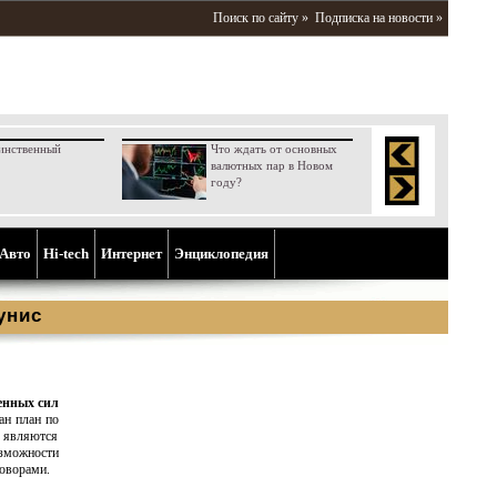
Поиск по сайту »
Подписка на новости »
инственный
Что ждать от основных
валютных пар в Новом
году?
Aвто
Hi-tech
Интернет
Энциклопедия
унис
енных сил
ан план по
и являются
озможности
оворами.