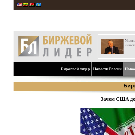
Милли
инвест
Биржевой лидер
Новости России
Ново
Бир
Зачем США де