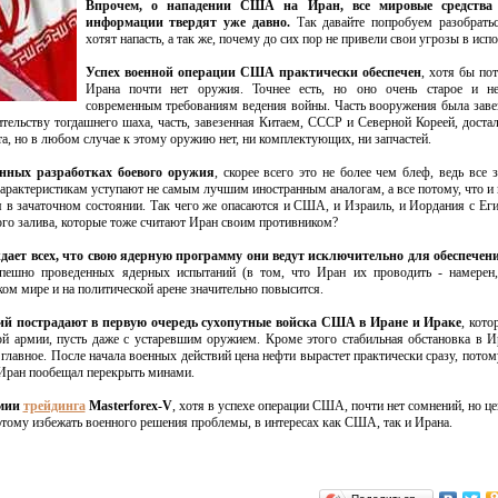
Впрочем, о нападении США на Иран, все мировые средства 
информации твердят уже давно.
Так давайте попробуем разобратьс
хотят напасть, а так же, почему до сих пор не привели свои угрозы в исп
Успех военной операции США практически обеспечен
, хотя бы пот
Ирана почти нет оружия. Точнее есть, но оно очень старое и не
современным требованиям ведения войны. Часть вооружения была за
ельству тогдашнего шаха, часть, завезенная Китаем, СССР и Северной Кореей, достал
а, но в любом случае к этому оружию нет, ни комплектующих, ни запчастей.
енных разработках боевого оружия
, скорее всего это не более чем блеф, ведь все 
арактеристикам уступают не самым лучшим иностранным аналогам, а все потому, что и 
 в зачаточном состоянии. Так чего же опасаются и США, и Израиль, и Иордания с Еги
ого залива, которые тоже считают Иран своим противником?
ждает всех, что свою ядерную программу они ведут исключительно для обеспечен
пешно проведенных ядерных испытаний (в том, что Иран их проводить - намерен,
ком мире и на политической арене значительно повысится.
вий пострадают в первую очередь сухопутные войска США в Иране и Ираке
, кото
ой армии, пусть даже с устаревшим оружием. Кроме этого стабильная обстановка в И
 главное. После начала военных действий цена нефти вырастет практически сразу, потом
Иран пообещал перекрыть минами.
емии
трейдинга
Masterforex-V
, хотя в успехе операции США, почти нет сомнений, но це
этому избежать военного решения проблемы, в интересах как США, так и Ирана.