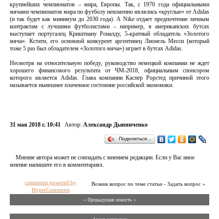
крупнейших чемпионатов – мира, Европы. Так, с 1970 года официальными
мячами чемпионатов мира по футболу неизменно являлись «круглые» от Adidas
(и так будет как минимум до 2030 года). А Nike отдает предпочтение личным
контрактам с лучшими футболистами – например, в американских бутсах
выступает португалец Криштиану Роналду, 5-кратный обладатель «Золотого
мяча». Кстати, его основной конкурент аргентинец Лионель Месси (который
тоже 5 раз был обладателем «Золотого мяча») играет в бутсах Adidas.
Несмотря на относительную победу, руководство немецкой компании не ждет
хорошего финансового результата от ЧМ-2018, официальным спонсором
которого является Adidas. Глава компании Каспер Рорстед причиной этого
называется нынешнее плачевное состояние российской экономики.
31 мая 2018 г. 10:41
Автор:
Александр Дынниченко
Поделиться…
Мнение автора может не совпадать с мнением редакции. Если у Вас иное
мнение напишите его в комментариях.
comments powered by
Возник вопрос по теме статьи - Задать вопрос »
HyperComments
« Предыдущая новость «