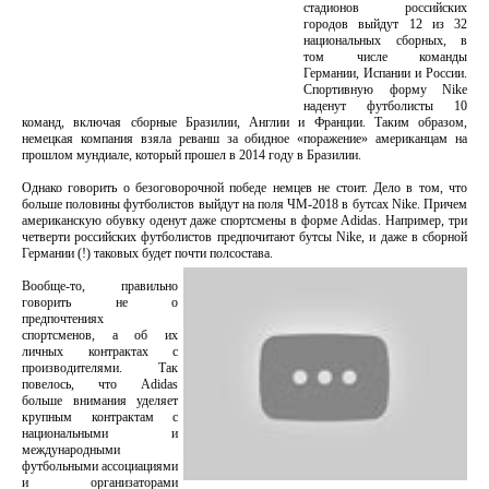
стадионов российских
городов выйдут 12 из 32
национальных сборных, в
том числе команды
Германии, Испании и России.
Спортивную форму Nike
наденут футболисты 10
команд, включая сборные Бразилии, Англии и Франции. Таким образом,
немецкая компания взяла реванш за обидное «поражение» американцам на
прошлом мундиале, который прошел в 2014 году в Бразилии.
Однако говорить о безоговорочной победе немцев не стоит. Дело в том, что
больше половины футболистов выйдут на поля ЧМ-2018 в бутсах Nike. Причем
американскую обувку оденут даже спортсмены в форме Adidas. Например, три
четверти российских футболистов предпочитают бутсы Nike, и даже в сборной
Германии (!) таковых будет почти полсостава.
Вообще-то, правильно
говорить не о
предпочтениях
спортсменов, а об их
личных контрактах с
производителями. Так
повелось, что Adidas
больше внимания уделяет
крупным контрактам с
национальными и
международными
футбольными ассоциациями
и организаторами