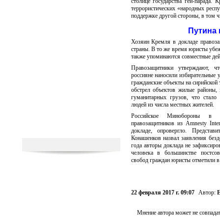
столице государства гей-парада. 
террористических «народных респ
поддержке другой стороны, в том ч
Путина 
Хозяин Кремля в докладе правоза
страны. В то же время юристы убеж
также упоминаются совместные дей
Правозащитники утверждают, ч
россияне наносили избирательные у
гражданские объекты на сирийской 
обстрел объектов жилые районы,
гуманитарных грузов, что стало
людей из числа местных жителей.
Российское Минобороны в 
правозащитников из Amnesty Inter
докладе, опровергло. Представ
Конашенков назвал заявления без
года авторы доклада не зафиксиро
человека в большинстве постсо
свобод граждан юристы отметили в
22 февраля 2017 г. 09:07
Автор:
Е
Мнение автора может не совпадат