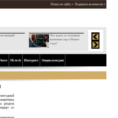
Поиск по сайту »
Подписка на новости »
инственный
Что ждать от основных
валютных пар в Новом
году?
Aвто
Hi-tech
Интернет
Энциклопедия
I
 ежегодный
озащитники
ы раздела
лидер» со
езентовали