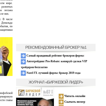
всем мире.
х развитых
за весьма
сле них.
. В числе
 Дональда
обытия, по
озащитники
РЕКОМЕНДОВАННЫЙ БРОКЕР №1
Самый правдивый рейтинг брокеров форекс
Автотрейдинг Pro-Rebate: копируй сделки VIP
трейдеров бесплатно
Nord FX лучший форекс брокер 2019 года
ЖУРНАЛ «БИРЖЕВОЙ ЛИДЕР»
енофобской
Читать онлайн
щемировую
ости главы
Скачать номер