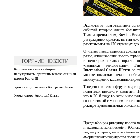
Эксперты из правозащитной орга
событий, которые имеют большую
Трампа президентом, Brexit в Вели
утверждению юристов, негативно от
рассказывают на 170 страницах док
Отличает представленный доклад 
ранее, использование нового терм
ГОРЯЧИЕ НОВОСТИ
в некоторых странах юристы о
«политики демонизации».
Ге
Королевская семья набирает
International Салил Шетти
по эт
популярность. Британцы высоко оценили
многие политики начали прибе
короля Карла III
манипуляциям с коллективной иден
Теперешнюю атмосферу в мире пр
Уроки сопротивления Австралии Китаю
половиной прошлого столетия. Пр
Уроки опору Австралії Китаю
что в 2016 году во всем мире по
сопоставимый с уровнем агрессивн
докладе правозащитники описали си
Предвыборную риторику нового хо
и женоненавистнической». Юрист
тенденцию проведения все более о
американского государства после и