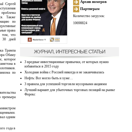
Архив номеров
nal Сергей
ступления
Партнерам
 проблема
Количество загрузок:
ся. Также
инацию по
10698824
одуктивные
ьные права
 том, что
е 30 дней
ка Трампа
ЖУРНАЛ, ИНТЕРЕСНЫЕ СТАТЬИ
мира Обаму
е, которое
3 вредные инвестиционные привычки, от которых нужно
шингтона в
избавиться в 2015 году
илотников.
Холодная война с Россией никогда и не заканчивалась
анизма по
Нефть: Все могло быть и хуже…
3 правила для успешной торговли мусорными акциями
Лучший вариант для убыточных торговых позиций на рынке
вительства
Форекс
о премьера
министром
щищенными.
звал одним
ого года в