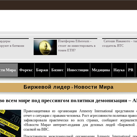
ардеры
Платформа Ethereum -
Сатоши Накамото - та
ируют в биткоин
стоит ли инвестировать в
создатель BTC
токен ETH?
сти Мира
Форекс
Биржи
Бизнес
Инвестиции
Медицина
Наука
PR
Биржевой лидер
Новости Мира
»
во всем мире под прессингом политики демонизации – A
Правозащитники из организации Amnesty International представили
отчет о ситуации с правами человека. Рост агрессивности политики прав
зафиксировали практически во всех странах, сообщают журналист
«Новости Мира» интернет-издания для деловых людей «Биржевой 
ссылкой на ВВС.
Представители международной организации Amnesty International пр