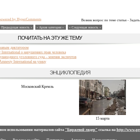
powered by HyperComments
Возник вопрос по теме статьи - Задать
« Предыдущая новость «
» Архив категории «
» Следующая новость »
ПОЧИТАТЬ НА ЭТУ ЖЕ ТЕМУ
вавым диктатором
International о нарушениях прав человека
ународного уголовного суда – мнения экспертов
nesty International на улицу
ЭНЦИКЛОПЕДИЯ
Московский Кремль
15 марта
ном использовании материалов сайта
"Биржевой лидер"
ссылка на
http://www.pro