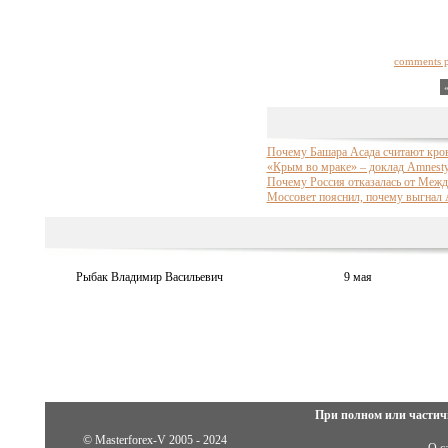
comments 
Почему Башара Асада считают кро
«Крым во мраке» – доклад Amnesty 
Почему Россия отказалась от Межд
Моссовет пояснил, почему выгнал Am
Рыбак Владимир Васильевич
9 мая
При полном или частич
© Masterforex-V 2005 - 2024