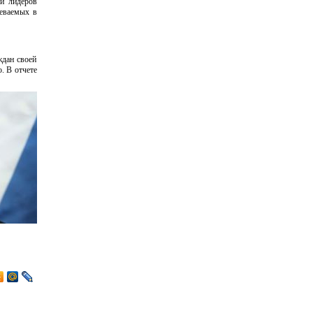
 и лидеров
реваемых в
ждан своей
. В отчете