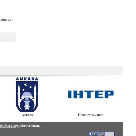
 вопрос »
Анкара
Интер телеканал
fi-forex.org
обязательна.