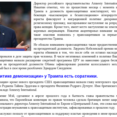
Директор российского представительства Amnesty Internatio
Никитин отметил, что по прошествии месяца с момента в
Трампа в должность правозащитники констатируют, что
беженцев «высокомерно и безапелляционно» игнорирует
юристы фиксируют в миграционной политике дискрим
религиозному признаку, массированное наступление на репр
права женщин. Кроме того, имеет место наступление на земел
коренных американцев. Никитин акцентировал внимание на
такие опасения появились у правозащитников за первы
президентства Трампа.
Не обошли вниманием правозащитники также предшественни
на президентской должности. Лауреата Нобелевской премии 
юристы обвинили в том, что после себя он оставил наследи
ровалов в деле защиты прав человека. В числе негативных изменений в политике Ва
ащитники назвали расширение секретной программы ЦРУ по нанесению ударов бесп
я на президентской должности Обамы зафиксировано развитие колоссального мех
ый был в свое время разоблачен Эдвардом Сноуденом.
итике демонизации» у Трампа есть соратники.
ации» кроме нового президента США правозащитники назвали главу венгерского пра
и Реджепа Тайипа Эрдогана и президента Филиппин Родриго Дутерте. Имя британског
ладе Amnesty International.
ение Мэй, сделанное в апреле прошлого года в бытность главы правительства 
аявила, что Европейская конвенция по правам человека сделала британцев менее за
онального директора Amnesty International по Европе и Центральной Азии, эти слова на
страции неуважения к правозащитным институтам, зафиксированных в прошлом году.
аслужил похвалу от правозащитников за поддержку властью проведения в июне прошл