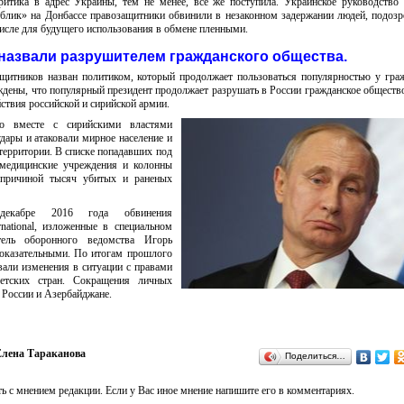
Критика в адрес Украины, тем не менее, все же поступила. Украинское руководство
ублик» на Донбассе правозащитники обвинили в незаконном задержании людей, подоз
исле для будущего использования в обмене пленными.
назвали разрушителем гражданского общества.
щитников назван политиком, который продолжает пользоваться популярностью у гра
дены, что популярный президент продолжает разрушать в России гражданское общество
ствия российской и сирийской армии.
то вместе с сирийскими властями
дары и атаковали мирное население и
территории. В списке попадавших под
 медицинские учреждения и колонны
 причиной тысяч убитых и раненых
декабре 2016 года обвинения
national, изложенные в специальном
итель оборонного ведомства Игорь
доказательными. По итогам прошлого
вали изменения в ситуации с правами
ветских стран. Сокращения личных
 России и Азербайджане.
лена Тараканова
Поделиться…
ь с мнением редакции. Если у Вас иное мнение напишите его в комментариях.