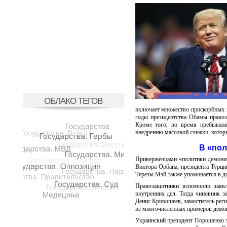
ОБЛАКО ТЕГОВ
включает множество прискорбных п
годы президентства Обамы правоз
Кроме того, во время пребывани
внедрению массовой слежки, котор
В «пол
Приверженцами «политики демониз
Виктора Орбана, президента Турци
Терезы Мэй также упоминается в док
Правозащитники вспомнили заявл
внутренних дел. Тогда чиновник з
Денис Кривошеев, заместитель реги
из многочисленных примеров демон
Украинский президент Порошенко з