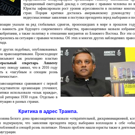
традиционный ежегодный доклад о ситуации с правами человека во 
Юристы зафиксировали рост уровня агрессивности в политике многи
стран. Порция критики досталась американскому руководству 
недвусмысленные заявления и поступки президента перед выборами и по
низации указали на ряд глобальных сдвигов, произошедших в мире в прошлом году
 важность для будущего современного общества, правозащитники назвали избрание
кобритании, а также политику в отношении мигрантов из Ближнего Востока. Все эти с
разились на ситуации с правами человека. Об этих и многих других наблюдениях прав
лада.
от других подобных, опубликованных
ина правозащитниками. Происходящее
писывают как реализацию властью
неральный секретарь Amnesty
ому поводу заявил, что в 2016 году
гать к «пагубным и сеющим рознь
тичностью».
авозащитники сравнивают с первой
едставители организации уточняют,
литики использовали «язык вражды»,
ой риторики 1930 годов. Отдельно в
туацию в разных странах.
Критика в адрес Трампа.
зяина Белого дома правозащитники назвали «отвратительной, дискриминационной, кс
ы подчеркнули, что заявления президента перед выборами воплощали в себе «об
злобленной и сеющей рознь политики». Немало проблем нашли юристы также в деятельн
наугурации.