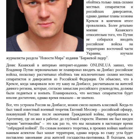
обойтись только лишь силами
местных сепаратистов и
российских диверсантов,
однако данные планы хозяина
Кремля в конечном итоге
провалились. Более детально
мнение Казанского
относительно того, что Путин
не собирался вводить
российские войска на
территорию восточной части
Украины, изучали
журналисты раздела "Новости Мира" издания "Биржевой лидер".
Денис Казанский в интервью интернет-изданию ONLINE.UA заявил, что
Владимир Путин первоначально не планировал вводить на Донбасс российские
войска, поскольку рассчитывал обойтись там исключительно силами местных
сепаратистов и диверсантов из Российской Федерации. Он объяснил, что в
Кремле, когда заваривали всю эту кашу на Донбассе, рассчитывали на жителей
данного региона, которые, согласно замыслам российского руководства, должны
были подняться и воевать. Планировалось, что местных сепаратистов будет
вполне достаточно, однако время показало – не хватило.
Все, что устроила Россия на Донбассе, можно смело назвать классикой. Когда-то
был такой известный военный теоретик Евгений Месснер – российский офицер,
покинувший Россию после окончания Гражданской войны, перебравшись в
Аргентину, где он жил и работал до глубокой старости. Именно им был введен
термин "мятежвойна" – это как раз то, что мы называем в настоящее время
"гибридной войной". По словам военного теоретика, в прежних войнах наиболее
важным аспектом был захват территории, однако впредь во главу угла будет
поставлено завоевание душ жителей государства-противника. В будущем, как