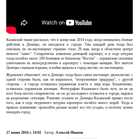
Казанский также рассказал, что в конце мая 2014 года, когда начинались боевые
действия в Донецке, он находился в городе. Там каждый день тогда был
опасным, но по-настоящему страшно стало 26 мая, когда в областном центре
начался "замес". Сепаратисты атаковали донецкий аэропорт, и в ходе штурма
тогда погибло около 100 боевиков из батальона "Восток" – украинские силовики
уничтожили их непосредственно в аэропорту с помощью авиации. Все жители
Донецка слышали взрывы, и война пришла в город жестко, по-настоящему.
Журналист объясняет, что в Донецке тогда было самое настоящее двоевластие: с
одной стороны были, как он выразился, "вооруженные придурки", с другой
стороны – в городе оставалась украинская власть в лице мэра Лукьянченко,
оставалась украинская милиция. Фотографии Казанского были чуть ли не на
всех блок-постах сепаратистов, но он до последнего оставался в городе, надеясь
на разрешение ситуации. Решение уезжать из Донецка Казанский принял после
того, как в ходе неудачного штурма аэропорта погибло много людей. Тогда и
пришло понимание: произойти дальше может все что угодно, и поэтому нужно
покидать город.
27 июня 2016 г. 14:02
Автор:
Алексей Иванов