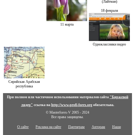
(Лайтман)
18 февраля
11 марта
Одноклассники видео
Сирийская Арабская
республика
При полном или частичном использовании материалов сайта
"Биржевой
лидер"
ссылка на
http://www.profi-forex.org
обязательна.
© Masterforex-V 2005 - 2024
Все права защищены.
О сайте
Реклама на сайте
Партнерам
Авторам
Наши