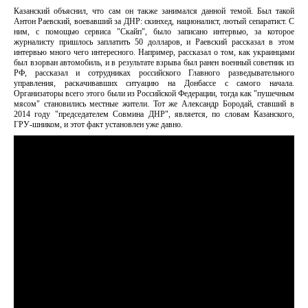
Казанский объяснил, что сам он также занимался данной темой. Был такой
Антон Раевский, воевавший за ДНР: скинхед, националист, лютый сепаратист. С
ним, с помощью сервиса "Скайп", было записано интервью, за которое
журналисту пришлось заплатить 50 долларов, и Раевский рассказал в этом
интервью много чего интересного. Например, рассказал о том, как украинцами
был взорван автомобиль, и в результате взрыва был ранен военный советник из
РФ, рассказал и сотрудниках российского Главного разведывательного
управления, раскачивавших ситуацию на Донбассе с самого начала.
Организаторы всего этого были из Российской Федерации, тогда как "пушечным
мясом" становились местные жители. Тот же Александр Бородай, ставший в
2014 году "председателем Совмина ДНР", является, по словам Казанского,
ГРУ-шником, и этот факт установлен уже давно.