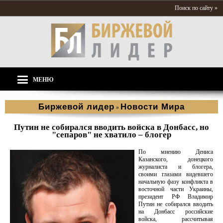
Поиск по сайту »
МЕНЮ
Биржевой лидер
Новости Мира
»
Путин не собирался вводить войска в Донбасс, но
"сепаров" не хватило – блогер
По мнению Дениса
Казанского, донецкого
журналиста и блогера,
своими глазами видевшего
начальную фазу конфликта в
восточной части Украины,
президент РФ Владимир
Путин не собирался вводить
на Донбасс российские
войска, рассчитывая