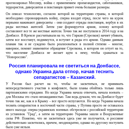
прогнозировал Месснер, война с применением пропагандистов, саботажников,
террористов, диверсантов и повстанцев примет очень большие размеры.
Он описал технологию, согласно которой на территорию страны, в которой
необходимо спровоцировать войну, сперва входит отряд, после чего на курок
первыми нажимают диверсанты – они создают отряды повстанцев, вербуя в их
ряды местных жителей. Затем уже формируется армия, основу которой
составляют все те же местные жители. Точно так же поступили в 2014 году и на
Донбассе. В Кремле рассчитывали на то, что Гиркин (Стрелков) начнет убивать,
затем все восстанут, поднимутся, и вступят в ряды его армии. Однако данным
планам так и не суждено было реализоваться в полной степени – многие,
наверное, помнят знаменитое обращение Стрелкова, в котором он сетует на то,
что население Донбасса не желает идти к нему, чтобы сражаться за
"Новороссию".
Россия планировала не светиться на Донбассе,
однако Украина дала отпор, начав теснить
сепаратистов – Казанский.
У России был расчет на то, чтобы не засветиться, не принимать
непосредственного участия в конфликте, были планы обойтись только лишь
партизанскими отрядами. Но когда Украина начала отвечать, начала воевать –
для Москвы это стало неожиданностью. Там ведь думали, что на Донбассе будет
точно так же, как и в Крыму – все просто испугаются. Но когда Украина начала
теснить сепаратистов в восточной части страны, у Путина просто не оставалось
иного выхода: сперва украинских военных обстреляли с российской территории
из установок "Град", а затем на территорию Украины зашли и Вооруженные
силы РФ. Понятно, что не засветиться здесь уже не получается, и россияне
действительно засветились, причем, неоднократно, однако по-другому поступить
было уже нельзя.