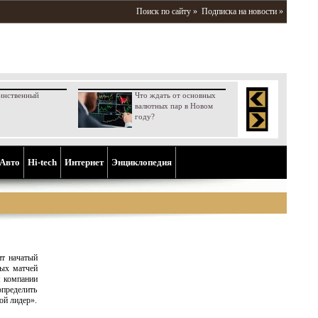
Поиск по сайту »
Подписка на новости »
инственный
Что ждать от основных
валютных пар в Новом
году?
Aвто
Hi-tech
Интернет
Энциклопедия
ит начатый
ных матчей
м компании
пределить
ой лидер».