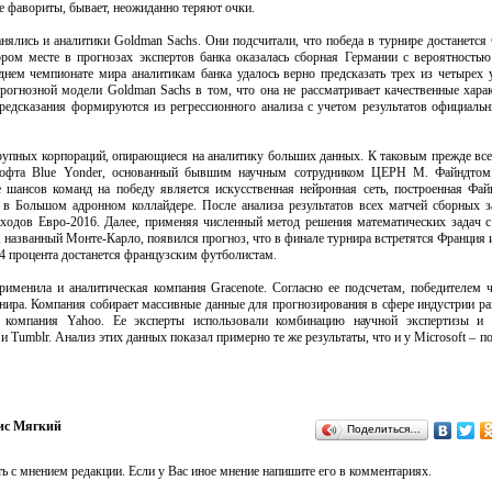
е фавориты, бывает, неожиданно теряют очки.
нялись и аналитики Goldman Sachs. Они подсчитали, что победа в турнире достанется
ором месте в прогнозах экспертов банка оказалась сборная Германии с вероятность
днем чемпионате мира аналитикам банка удалось верно предсказать трех из четырех 
рогнозной модели Goldman Sachs в том, что она не рассматривает качественные хара
редсказания формируются из регрессионного анализа с учетом результатов официаль
крупных корпораций, опирающиеся на аналитику больших данных. К таковым прежде все
 софта Blue Yonder, основанный бывшим научным сотрудником ЦЕРН М. Файндтом
е шансов команд на победу является искусственная нейронная сеть, построенная Фа
ц в Большом адронном коллайдере. После анализа результатов всех матчей сборных 
сходов Евро-2016. Далее, применяя численный метод решения математических задач
названный Монте-Карло, появился прогноз, что в финале турнира встретятся Франция 
 34 процента достанется французским футболистам.
именила и аналитическая компания Gracenote. Согласно ее подсчетам, победителем 
нира. Компания собирает массивные данные для прогнозирования в сфере индустрии ра
 компания Yahoo. Ее эксперты использовали комбинацию научной экспертизы и 
 Tumblr. Анализ этих данных показал примерно те же результаты, что и у Microsoft – п
ис Мягкий
Поделиться…
ь с мнением редакции. Если у Вас иное мнение напишите его в комментариях.