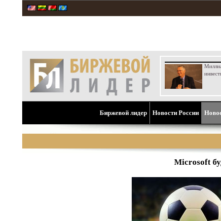
Милли
инвест
Биржевой лидер
Новости России
Ново
Microsoft б