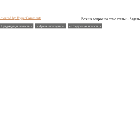
powered by HyperComments
Возник вопрос по теме статьи - Задать
« Предыдущая новость «
» Архив категории «
» Следующая новость »