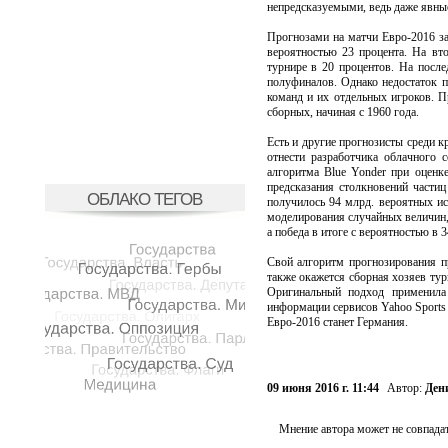
непредсказуемыми, ведь даже явны
Прогнозами на матчи Евро-2016 за
вероятностью 23 процента. На вт
турнире в 20 процентов. На после
полуфиналов. Однако недостаток п
команд и их отдельных игроков. П
сборных, начиная с 1960 года.
Есть и другие прогнозисты среди 
отнести разработчика облачного
алгоритма Blue Yonder при оценк
предсказания столкновений части
ОБЛАКО ТЕГОВ
получилось 94 млрд. вероятных и
моделирования случайных величин, 
а победа в итоге с вероятностью в
Свой алгоритм прогнозирования пр
также окажется сборная хозяев тур
Оригинальный подход применила
информации сервисов Yahoo Sports и
Евро-2016 станет Германия.
09 июня 2016 г. 11:44
Автор:
Ден
Мнение автора может не совпадат