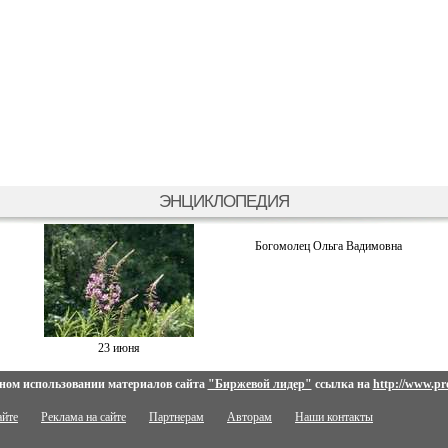
ЭНЦИКЛОПЕДИЯ
Богомолец Ольга Вадимовна
23 июня
ном использовании материалов сайта
"Биржевой лидер"
ссылка на
http://www.pro
айте
Реклама на сайте
Партнерам
Авторам
Наши контакты