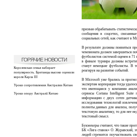
призван обрабатывать статистичес
сообщения в соцсетях, связанные
социальных сетей, как считают в Mi
В результате должны появиться про
чемпионата должен завершиться по
футболистов системой оценен в 71 п
ГОРЯЧИЕ НОВОСТИ
в финале турнира должны встрети
станут немецкие футболисты. В т
Королевская семья набирает
реагируя на развитие событий.
популярность. Британцы высоко оценили
короля Карла III
В Microsoft уже брались за прогно
экспертам корпорации тогда удалос
Уроки сопротивления Австралии Китаю
что имеющаяся у компании анали
сервисы Cortana Intelligent Sui
Уроки опору Австралії Китаю
информацию с двух сотен датчико
исследования технологий извлече
полноты данных для анализа, получ
текстовую аналитику, то для нее н
текстовый смысл.
Букмекеры считают, что такие прогн
БК «Лига ставок» О. Журавский, э
людей стремится поучаствовать св