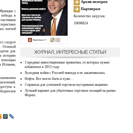
Архив номеров
Партнерам
 Франции с
ю победы в
Количество загрузок:
участников
10698824
ктеристики
ных матчей
го следует
. Основой
ЖУРНАЛ, ИНТЕРЕСНЫЕ СТАТЬИ
йндтом для
за историю
 с помощью
3 вредные инвестиционные привычки, от которых нужно
и Испания,
избавиться в 2015 году
Холодная война с Россией никогда и не заканчивалась
чемпионата
Нефть: Все могло быть и хуже…
звлечений.
3 правила для успешной торговли мусорными акциями
доступа к
Лучший вариант для убыточных торговых позиций на рынке
обедителем
Форекс