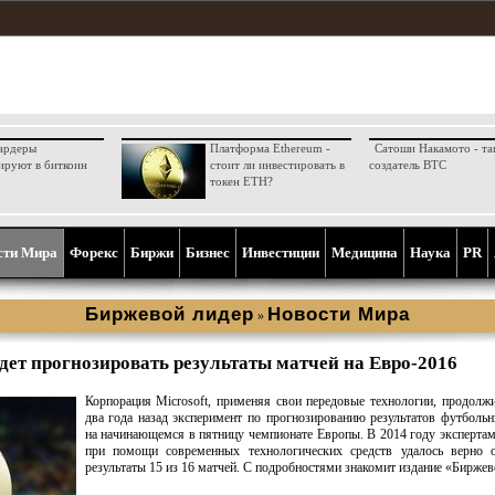
ардеры
Платформа Ethereum -
Сатоши Накамото - та
ируют в биткоин
стоит ли инвестировать в
создатель BTC
токен ETH?
сти Мира
Форекс
Биржи
Бизнес
Инвестиции
Медицина
Наука
PR
Биржевой лидер
Новости Мира
»
удет прогнозировать результаты матчей на Евро-2016
Корпорация Microsoft, применяя свои передовые технологии, продолж
два года назад эксперимент по прогнозированию результатов футболь
на начинающемся в пятницу чемпионате Европы. В 2014 году эксперта
при помощи современных технологических средств удалось верно о
результаты 15 из 16 матчей. С подробностями знакомит издание «Биржев