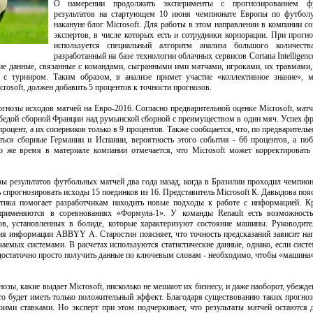
О намерении продолжить эксперименты с прогнозированием ф
результатов на стартующем 10 июня чемпионате Европы по футбол
накануне блог Microsoft. Для работы в этом направлении в компании со
экспертов, в числе которых есть и сотрудники корпорации. При прогн
используется специальный алгоритм анализа большого количеств
разработанный на базе технологии облачных сервисов Cortana Intelligenc
кие данные, связанные с командами, сыгранными ими матчами, игроками, их травмами,
 с турниром. Таким образом, в анализе примет участие «коллективное знание», 
crosoft, должен добавить 5 процентов к точности прогнозов.
гнозы исходов матчей на Евро-2016. Согласно предварительной оценке Microsoft, мат
бедой сборной Франции над румынской сборной с преимуществом в один мяч. Успех ф
роцент, а их соперников только в 9 процентов. Также сообщается, что, по предварительн
ться сборные Германии и Испании, вероятность этого события - 66 процентов, а по
о же время в материале компании отмечается, что Microsoft может корректировать
зы результатов футбольных матчей два года назад, когда в Бразилии проходил чемпион
ь спрогнозировать исходы 15 поединков из 16. Представитель Microsoft К. Давыдова поя
тика помогает разработчикам находить новые подходы к работе с информацией. Кр
te применяются в соревнованиях «Формула-1». У команды Renault есть возможност
в, установленных в болиде, которые характеризуют состояние машины. Руководит
ния информации ABBYY А. Старостин поясняет, что точность предсказаний зависит н
аемых системами. В расчетах используются статистические данные, однако, если систе
едостаточно просто получить данные по ключевым словам - необходимо, чтобы «машина
озы, какие выдает Microsoft, нисколько не мешают их бизнесу, и даже наоборот, убежде
то будет иметь только положительный эффект. Благодаря существованию таких прогно
оими ставками. Но эксперт при этом подчеркивает, что результаты матчей остаются 