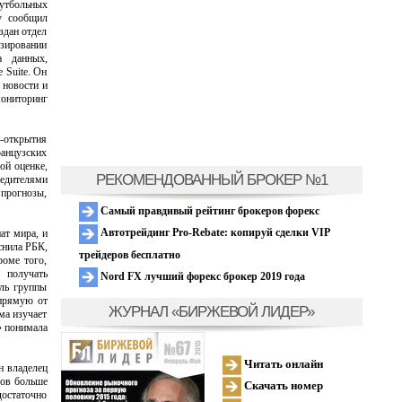
утбольных
у сообщил
здан отдел
озировании
а данных,
e Suite. Он
 новости и
мониторинг
ч-открытия
ранцузских
ой оценке,
РЕКОМЕНДОВАННЫЙ БРОКЕР №1
бедителями
 прогнозы,
Самый правдивый рейтинг брокеров форекс
Автотрейдинг Pro-Rebate: копируй сделки VIP
ат мира, и
снила РБК,
трейдеров бесплатно
оме того,
ь получать
Nord FX лучший форекс брокер 2019 года
ель группы
апрямую от
ЖУРНАЛ «БИРЖЕВОЙ ЛИДЕР»
ма изучает
» понимала
Читать онлайн
н владелец
зов больше
Скачать номер
достаточно