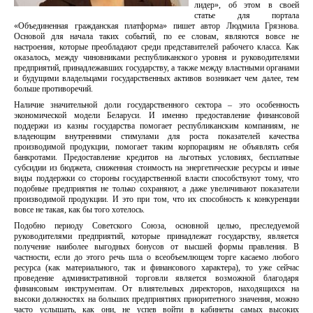
лидер», об этом в своей
статье для портала
«Объединенная гражданская платформа» пишет автор Людмила Грязнова.
Основой для начала таких событий, по ее словам, являются вовсе не
настроения, которые преобладают среди представителей рабочего класса. Как
оказалось, между чиновниками республиканского уровня и руководителями
предприятий, принадлежавших государству, а также между властными органами
и будущими владельцами государственных активов возникает чем далее, тем
больше противоречий.
Наличие значительной доли государственного сектора – это особенность
экономической модели Беларуси. И именно предоставление финансовой
поддержи из казны государства помогает республиканским компаниям, не
владеющим внутренними стимулами для роста показателей качества
производимой продукции, помогает таким корпорациям не объявлять себя
банкротами. Предоставление кредитов на льготных условиях, бесплатные
субсидии из бюджета, сниженная стоимость на энергетические ресурсы и иные
виды поддержки со стороны государственной власти способствуют тому, что
подобные предприятия не только сохраняют, а даже увеличивают показатели
производимой продукции. И это при том, что их способность к конкуренции
вовсе не такая, как бы того хотелось.
Подобно периоду Советского Союза, основной целью, преследуемой
руководителями предприятий, которые принадлежат государству, является
получение наиболее выгодных бонусов от высшей формы правления. В
частности, если до этого речь шла о всеобъемлющем торге касаемо любого
ресурса (как материального, так и финансового характера), то уже сейчас
проведение административной торговли является возможной благодаря
финансовым инструментам. От влиятельных директоров, находящихся на
высоки должностях на больших предприятиях приоритетного значения, можно
часто услышать, как они, не успев войти в кабинеты самых высоких