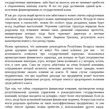
государственных чиновников, либо бьют на жалость, или же начинают прибегать
к откровенному шантажу власти. И все это ради достижения единой цели –
получения финансирования из государственной казны.
И как раз угрозы акций протеста или забастовки и можно считать определенным
способом, при помощи которого можно шантажировать власть. Исходя из опыта
«перестроек и гласностей», можно без особого труда догадаться, каким будет
исход подобных выступлений. Огромная советская структура иерархии была
разрушена под влиянием именно таких движений социальных протестов,
инициаторами которых тогда были «красные» директора и местные
номенклатуры. Кроме того, пишет Людмила Грязнова, результатом всего
вышеперечисленного стал распад страны.
Нужно признаться, что нынешние руководители Республики Беларусь такими
далеко идущими идеями не живут. Что самое основное для них – это
возможность оставаться при государственной кормушке, пользоваться
преимуществами финансового характера, для которых не будет погрешностью
использование некоторых угроз, которые также возникают и у которых, кстати,
есть и своя цена. Сама же угроза забастовки на очень большой компании,
сотрудниками которой являются несколько десятков тысяч граждан, может
непосредственно оказать влияние на власть. В таком случае совершенно
неудивительно, что при подобном раскладе сил предприятие может получить
сверхплановые финансовые ресурсы, которые помогут предотвратить волнения
среди рабочего класса.
При том, что сейчас сокращаются финансовые вливания, противоречие между
республиканским уровнем управления и руководителями государственных
компаний, которые находятся на дотациях, станут более обостренными. Если до
этого, когда была возможной внешняя финансовая подпитка, белорусская власть
могла разрешать проблемы на таких малоэффективных предприятиях, то уже
сейчас вместо пряника можно прибегать к использованию других видов: