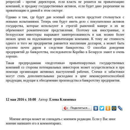
репрессий - против директоров, если власть не решится на приватизацию
компаний, и продажу государственных активов, если будет дано разрешение на
приватизацию в данной я этом секторе.
Однако и там, где будет дан зеленый свет, власти предстоит столкнуться с
новыми испытаниями. Теперь они будут иметь дело с покупателями активов
государства, которые используют в строгой рыночной манере и их не
обременяют романтические представления. Поэтому как иностранные, и
белорусские инвесторы выражают заинтересованность в как можно более
низких ценах на подлежавшие приватизации компании. К тому же стоимость
одного и того же предприятия равняется миллионам долларов, а может быть
куплено почти даром в следствие банкротства. О способах доведения
предприятий до банкротства, последователи Корейко в Беларуси знают в очень
хорошо.
Такая предпродажная «подготовка» приватизируемых государственных
компаний со стороны потенциальных инвесторов может осуществляться и при
помощи организации активных выступлений рабочих. Стачки и забастовки
могут стать дополнительными расходами в цене неконкурентоспособной
продукции, ведущие к обесценению производства и банкротству предприятия.
12 мая 2016 г. 10:00
Автор:
Елена Клименко
Поделиться…
Мнение автора может не совпадать с мнением редакции. Если у Вас иное
мнение напишите его в комментариях.