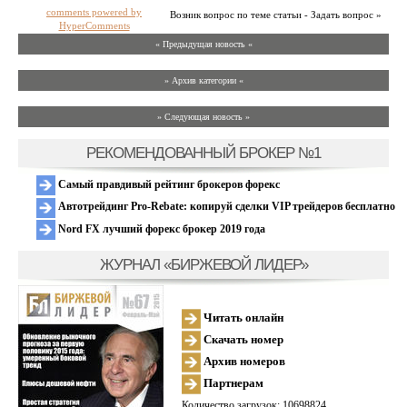
comments powered by
Возник вопрос по теме статьи - Задать вопрос »
HyperComments
« Предыдущая новость «
» Архив категории «
» Следующая новость »
РЕКОМЕНДОВАННЫЙ БРОКЕР №1
Самый правдивый рейтинг брокеров форекс
Автотрейдинг Pro-Rebate: копируй сделки VIP трейдеров бесплатно
Nord FX лучший форекс брокер 2019 года
ЖУРНАЛ «БИРЖЕВОЙ ЛИДЕР»
Читать онлайн
Скачать номер
Архив номеров
Партнерам
Количество загрузок: 10698824