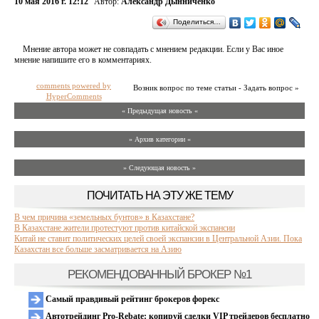
10 мая 2016 г. 12:12
Автор:
Александр Дынниченко
Поделиться…
Мнение автора может не совпадать с мнением редакции. Если у Вас иное
мнение напишите его в комментариях.
comments powered by
Возник вопрос по теме статьи - Задать вопрос »
HyperComments
« Предыдущая новость «
» Архив категории «
» Следующая новость »
ПОЧИТАТЬ НА ЭТУ ЖЕ ТЕМУ
В чем причина «земельных бунтов» в Казахстане?
В Казахстане жители протестуют против китайской экспансии
Китай не ставит политических целей своей экспансии в Центральной Азии. Пока
Казахстан все больше засматривается на Азию
РЕКОМЕНДОВАННЫЙ БРОКЕР №1
Самый правдивый рейтинг брокеров форекс
Автотрейдинг Pro-Rebate: копируй сделки VIP трейдеров бесплатно