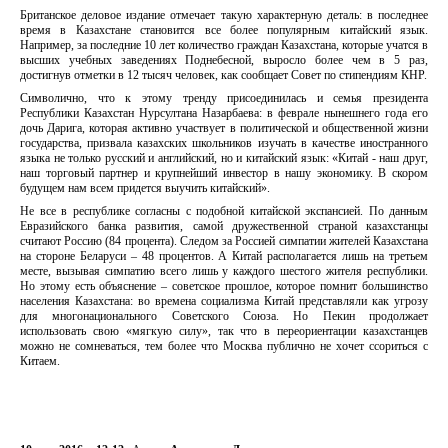
Британское деловое издание отмечает такую характерную деталь: в последнее
время в Казахстане становится все более популярным китайский язык.
Например, за последние 10 лет количество граждан Казахстана, которые учатся в
высших учебных заведениях Поднебесной, выросло более чем в 5 раз,
достигнув отметки в 12 тысяч человек, как сообщает Совет по стипендиям КНР.
Символично, что к этому тренду присоединилась и семья президента
Республики Казахстан Нурсултана Назарбаева: в феврале нынешнего года его
дочь Дарига, которая активно участвует в политической и общественной жизни
государства, призвала казахских школьников изучать в качестве иностранного
языка не только русский и английский, но и китайский язык: «Китай - наш друг,
наш торговый партнер и крупнейший инвестор в нашу экономику. В скором
будущем нам всем придется выучить китайский».
Не все в республике согласны с подобной китайской экспансией. По данным
Евразийского банка развития, самой дружественной страной казахстанцы
считают Россию (84 процента). Следом за Россией симпатии жителей Казахстана
на стороне Беларуси – 48 процентов. А Китай располагается лишь на третьем
месте, вызывая симпатию всего лишь у каждого шестого жителя республики.
Но этому есть объяснение – советское прошлое, которое помнит большинство
населения Казахстана: во времена социализма Китай представляли как угрозу
для многонационального Советского Союза. Но Пекин продолжает
использовать свою «мягкую силу», так что в переориентации казахстанцев
можно не сомневаться, тем более что Москва публично не хочет ссориться с
Китаем.