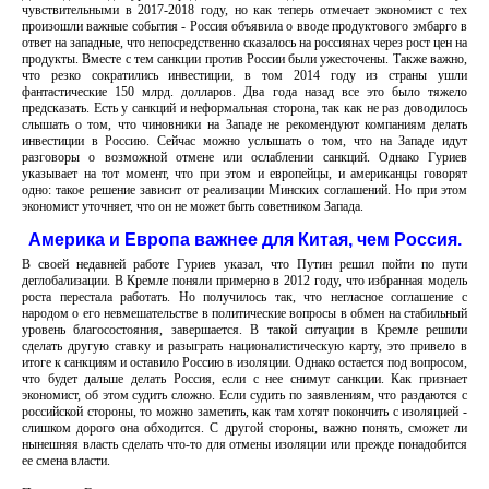
чувствительными в 2017-2018 году, но как теперь отмечает экономист с тех
произошли важные события - Россия объявила о вводе продуктового эмбарго в
ответ на западные, что непосредственно сказалось на россиянах через рост цен на
продукты. Вместе с тем санкции против России были ужесточены. Также важно,
что резко сократились инвестиции, в том 2014 году из страны ушли
фантастические 150 млрд. долларов. Два года назад все это было тяжело
предсказать. Есть у санкций и неформальная сторона, так как не раз доводилось
слышать о том, что чиновники на Западе не рекомендуют компаниям делать
инвестиции в Россию. Сейчас можно услышать о том, что на Западе идут
разговоры о возможной отмене или ослаблении санкций. Однако Гуриев
указывает на тот момент, что при этом и европейцы, и американцы говорят
одно: такое решение зависит от реализации Минских соглашений. Но при этом
экономист уточняет, что он не может быть советником Запада.
Америка и Европа важнее для Китая, чем Россия.
В своей недавней работе Гуриев указал, что Путин решил пойти по пути
деглобализации. В Кремле поняли примерно в 2012 году, что избранная модель
роста перестала работать. Но получилось так, что негласное соглашение с
народом о его невмешательстве в политические вопросы в обмен на стабильный
уровень благосостояния, завершается. В такой ситуации в Кремле решили
сделать другую ставку и разыграть националистическую карту, это привело в
итоге к санкциям и оставило Россию в изоляции. Однако остается под вопросом,
что будет дальше делать Россия, если с нее снимут санкции. Как признает
экономист, об этом судить сложно. Если судить по заявлениям, что раздаются с
российской стороны, то можно заметить, как там хотят покончить с изоляцией -
слишком дорого она обходится. С другой стороны, важно понять, сможет ли
нынешняя власть сделать что-то для отмены изоляции или прежде понадобится
ее смена власти.