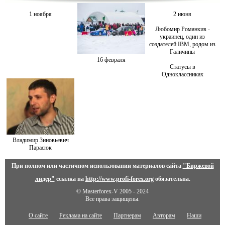
1 ноября
2 июня
Любомир Романкив -
украинец, один из
создателей IBM, родом из
Галичины
16 февраля
Статусы в
Одноклассниках
Владимир Зиновьевич
Парасюк
При полном или частичном использовании материалов сайта
"Биржевой
лидер"
ссылка на
http://www.profi-forex.org
обязательна.
© Masterforex-V 2005 - 2024
Все права защищены.
О сайте
Реклама на сайте
Партнерам
Авторам
Наши