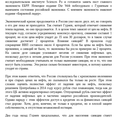
исследовательском институте Sciences Po и готовится занять пост главного
экономиста ЕБРР. Немецкое издание Die Welt побеседовало с Гуриевым о
нынешнем состоянии российской экономики. С мнением экономиста знакомит
издание «Биржевой лидер».
Экономический кризис продолжается в России уже около двух лет, но говорить
о его дне пока не приходится. Так считает Гуриев, который отмечает снижение
темпа падения, но оно продолжается. А в целом темп зависит от цен на нефть. В
текущем году, согласно усредненному консенсус-прогнозу, снижение составит 1
процент, но если цена нефти упадет до 35 или 30 долларов, то в таком случае
снижение достигнет 2 процентов. Влияние санкций? В прошлом году
сокращение ВВП составило около 4 процентов. Если бы цены на нефть были
прежними, а санкций не было, то экономика бы росла примерно на 2 процента.
На самом деле санкции усиливают негатив от снижения нефтяных цен,
поскольку доступ к легким деньгам для России усложнен. При этом экономист
считает необходимым учитывать не только нынешние санкции, но и то, что они
могут быть усилены. Эти риски сильно беспокоят инвесторов, и потому капитал
уходит из страны.
При этом важно отметить, что Россия столкнулась бы с кризисными явлениями
и при старых ценах на нефть, но сказывался бы только на росте. При этом
сложно оценить полностью эффект от падения цен на нефть, поскольку
решением Центробанка в 2014 году курсу рубля стал плавающим, тогда как до
этого ЦБ активно корректировал ситуацию. Отпущенный рубль смягчил эффект
от падения нефтяных цен и частично защитил российских производителей.
Однако наряду с этим эффектом доступ к кредитам из-за финансовых санкций
стал дороже. Хотя, дело, конечно, не только в кредитах, но и плохой защите
собственности, в отсутствии независимой юстиции.
Два года назад Гуриев предсказывал, что для населения санкции станут