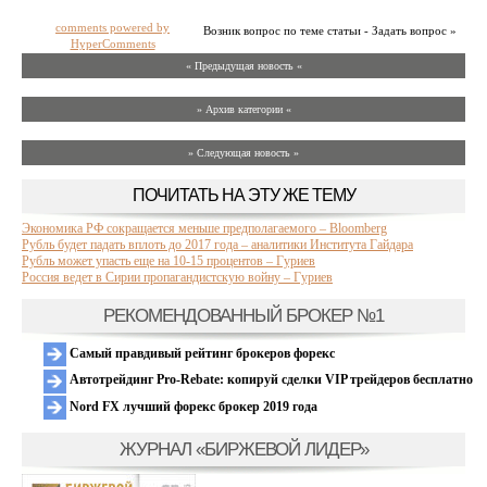
comments powered by
Возник вопрос по теме статьи - Задать вопрос »
HyperComments
« Предыдущая новость «
» Архив категории «
» Следующая новость »
ПОЧИТАТЬ НА ЭТУ ЖЕ ТЕМУ
Экономика РФ сокращается меньше предполагаемого – Bloomberg
Рубль будет падать вплоть до 2017 года – аналитики Института Гайдара
Рубль может упасть еще на 10-15 процентов – Гуриев
Россия ведет в Сирии пропагандистскую войну – Гуриев
РЕКОМЕНДОВАННЫЙ БРОКЕР №1
Самый правдивый рейтинг брокеров форекс
Автотрейдинг Pro-Rebate: копируй сделки VIP трейдеров бесплатно
Nord FX лучший форекс брокер 2019 года
ЖУРНАЛ «БИРЖЕВОЙ ЛИДЕР»