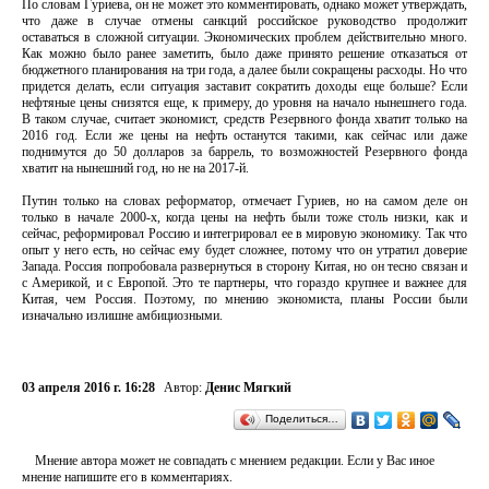
По словам Гуриева, он не может это комментировать, однако может утверждать,
что даже в случае отмены санкций российское руководство продолжит
оставаться в сложной ситуации. Экономических проблем действительно много.
Как можно было ранее заметить, было даже принято решение отказаться от
бюджетного планирования на три года, а далее были сокращены расходы. Но что
придется делать, если ситуация заставит сократить доходы еще больше? Если
нефтяные цены снизятся еще, к примеру, до уровня на начало нынешнего года.
В таком случае, считает экономист, средств Резервного фонда хватит только на
2016 год. Если же цены на нефть останутся такими, как сейчас или даже
поднимутся до 50 долларов за баррель, то возможностей Резервного фонда
хватит на нынешний год, но не на 2017-й.
Путин только на словах реформатор, отмечает Гуриев, но на самом деле он
только в начале 2000-х, когда цены на нефть были тоже столь низки, как и
сейчас, реформировал Россию и интегрировал ее в мировую экономику. Так что
опыт у него есть, но сейчас ему будет сложнее, потому что он утратил доверие
Запада. Россия попробовала развернуться в сторону Китая, но он тесно связан и
с Америкой, и с Европой. Это те партнеры, что гораздо крупнее и важнее для
Китая, чем Россия. Поэтому, по мнению экономиста, планы России были
изначально излишне амбициозными.
03 апреля 2016 г. 16:28
Автор:
Денис Мягкий
Поделиться…
Мнение автора может не совпадать с мнением редакции. Если у Вас иное
мнение напишите его в комментариях.