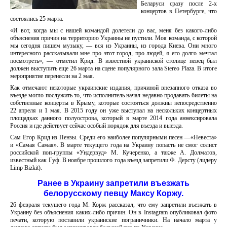
Беларуси сразу после 2-х
концертов в Петербурге, что
состоялись 25 марта.
«И вот, когда мы с нашей командой долетели до вас, меня без какого-либо
объяснения причин на территорию Украины не пустили. Моя команда, с которой
мы сегодня пишем музыку, — вся из Украины, из города Киева. Они много
интересного рассказывали мне про этот город, про людей, я его долго мечтал
посмотреть», — отметил Крид. В известной украинской столице певец был
должен выступить еще 26 марта на сцене популярного зала Stereo Plaza. В итоге
мероприятие перенесли на 2 мая.
Как отмечают некоторые украинские издания, причиной внезапного отказа во
въезде могло послужить то, что исполнитель начал недавно продавать билеты на
собственные концерты в Крыму, которые состояться должны непосредственно
22 апреля и 1 мая. В 2015 году он уже выступал на нескольких концертных
площадках данного полуострова, который в марте 2014 года аннексировала
Россия и где действует сейчас особый порядок для въезда и выезда.
Сам Егор Крид из Пензы. Среди его наиболее популярными песен —«Невеста»
и «Самая Самая». В марте текущего года на Украину попасть не смог солист
российской поп-группы «Ундервуд» М. Кучеренко, а также А. Долматов,
известный как Гуф. В ноябре прошлого года въезд запретили Ф. Дерсту (лидеру
Limp Bizkit).
Ранее в Украину запретили въезжать
белорусскому певцу Максу Коржу.
26 февраля текущего года М. Корж рассказал, что ему запретили въезжать в
Украину без объяснения каких-либо причин. Он в Instagram опубликовал фото
печати, которую поставили украинские пограничники. На начало марта у