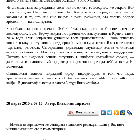
данного артиста был запланирован большой тур по Украине.
«В списках ныне запрещенных меня нет, но отчего-то въезд все же закрыт. Вот
такие вот дела. Но... жизнь в кайф без Киева и иных городов точно уж не
возможна, и то, что мы еще не раз с вами раскачаем, это только вопрос
времени!» — написал артист.
Как объяснила пресс-секретарь СБУ Е. Гитлянская, въезд на Украину в течение
последующих 5 лет Коржу закрыт по причине его выступления в Крыму еще в
2014 году. «Мы неприятно удивлены всем произошедшим. Особо печально
попасть в такую ситуацию в преддверии большого тура, который мы невероятно
тщательно готовили. Сегодняшние украинские слушатели всегда отличались
особой любовью к Максиму, там его концерты проходили с поддержкой.
Поэтому мы надеемся решить ситуацию в наиболее кратчайшие сроки», —
рассказала исполнительный продюсер современного рекорд-лейбла певца Н.
Бойчевски.
Специалисты издания "Биржевой лидер" информируют о том, что Корж
прославился такими песнями как «Небо поможет нам», «Мотылек», «Жить в
кайф». В дискографии певца и рэпера 3 студийных альбома.
28 марта 2016 г. 09:10
Автор:
Виталина Тарасова
Поделиться…
Мнение автора может не совпадать с мнением редакции. Если у Вас иное
мнение напишите его в комментариях.