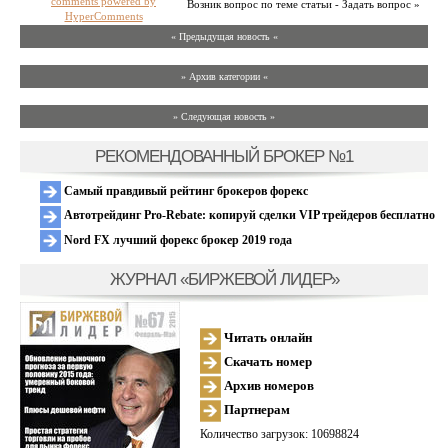
comments powered by
Возник вопрос по теме статьи - Задать вопрос »
HyperComments
« Предыдущая новость «
» Архив категории «
» Следующая новость »
РЕКОМЕНДОВАННЫЙ БРОКЕР №1
Самый правдивый рейтинг брокеров форекс
Автотрейдинг Pro-Rebate: копируй сделки VIP трейдеров бесплатно
Nord FX лучший форекс брокер 2019 года
ЖУРНАЛ «БИРЖЕВОЙ ЛИДЕР»
Читать онлайн
Скачать номер
Архив номеров
Партнерам
Количество загрузок: 10698824