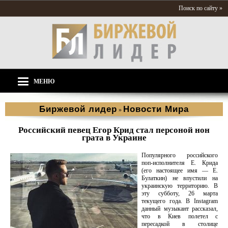
Поиск по сайту »
МЕНЮ
Биржевой лидер
Новости Мира
»
Российский певец Егор Крид стал персоной нон
грата в Украине
Популярного российского
поп-исполнителя Е. Крида
(его настоящее имя — Е.
Булаткин) не впустили на
украинскую территорию. В
эту субботу, 26 марта
текущего года. В Instagram
данный музыкант рассказал,
что в Киев полетел с
пересадкой в столице