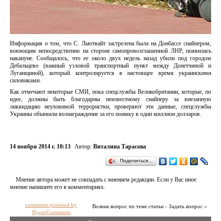
Информация о том, что С. Льютвайт застрелена была на Донбассе снайпером,
воюющим непосредственно на стороне самопровозглашенной ЛНР, появилась
накануне. Сообщалось, что ее около двух недель назад убили под городом
Дебальцево (важный узловой транспортный пункт между Донетчиной и
Луганщиной), который контролируется в настоящее время украинскими
силовиками.
Как отмечают некоторые СМИ, пока спецслужбы Великобритании, которые, по
идее, должны быть благодарны неизвестному снайперу за внезапную
ликвидацию неуловимой террористки, проверяют эти данные, спецслужбы
Украины объявили вознаграждение за его поимку в один миллион долларов.
14 ноября 2014 г. 10:13
Автор:
Виталина Тарасова
Поделиться…
Мнение автора может не совпадать с мнением редакции. Если у Вас иное
мнение напишите его в комментариях.
comments powered by
Возник вопрос по теме статьи - Задать вопрос »
HyperComments