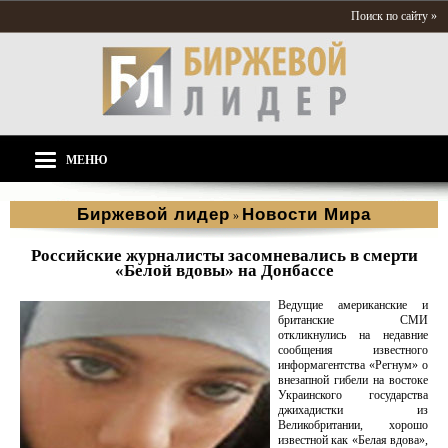
Поиск по сайту »
МЕНЮ
Биржевой лидер
Новости Мира
»
Российские журналисты засомневались в смерти
«Белой вдовы» на Донбассе
Ведущие американские и
британские СМИ
откликнулись на недавние
сообщения известного
информагентства «Регнум» о
внезапной гибели на востоке
Украинского государства
джихадистки из
Великобритании, хорошо
известной как «Белая вдова»,