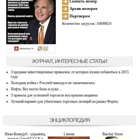
Скачать номер
Архив номеров
Партнерам
Количество загрузок: 10698824
ЖУРНАЛ, ИНТЕРЕСНЫЕ СТАТЬИ
3 вредные инвестиционные привычки, от которых нужно избавиться в 2015
году
Холодная война с Россией никогда и не заканчивалась
Нефть: Все могло быть и хуже…
3 правила для успешной торговли мусорными акциями
Лучший вариант для убыточных торговых позиций на рынке Форекс
ЭНЦИКЛОПЕДИЯ
Иван Кожедуб - украинец,
1 июня
Barclay Stone
трижды Герой СССР и