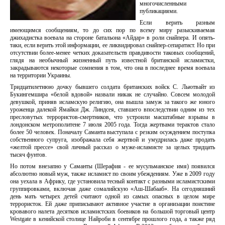
многочисленными
публикациями.
Если верить разным
имеющимся сообщениям, то до сих пор по всему миру разыскиваемая
джихадистка воевала на стороне батальона «Айдар» в роли снайпера. И опять-
таки, если верить этой информации, ее ликвидировал снайпер-сепаратист. Но при
отсутствии более-менее четких доказательств правдивости таковых сообщений,
глядя на необычный жизненный путь известной британской исламистки,
закрадываются некоторые сомнения в том, что она в последнее время воевала
на территории Украины.
Тридцатилетнюю дочку бывшего солдата британских войск С. Льютвайт из
Букингемшира «белой вдовой» назвали никак не случайно. Совсем молодой
девушкой, приняв исламскую религию, она вышла замуж за такого же юного
уроженца далекой Ямайки Дж. Линдсея, ставшего впоследствии одним из тех
пресловутых террористов-смертников, что устроили масштабные взрывы в
лондонском метрополитене 7 июля 2005 года. Тогда жертвами терактов стало
более 50 человек. Поначалу Саманта выступала с резким осуждением поступка
собственного супруга, изображала себя жертвой и умудрилась даже продать
«желтой прессе» свой личный рассказ о муже-исламисте за целых тридцать
тысяч фунтов.
Но потом внезапно у Саманты (Шерафия - ее мусульманское имя) появился
абсолютно новый муж, также исламист по своим убеждениям. Уже в 2009 году
она уехала в Африку, где установила тесный контакт с разными исламистскими
группировками, включая даже сомалийскую «Аш-Шабааб». На сегодняшний
день мать четырех детей считают одной из самых опасных в целом мире
террористок. Ей даже приписывают активное участие в организации поистине
кровавого налета десятков исламистских боевиков на большой торговый центр
Westgate в кенийской столице Найроби в сентябре прошлого года, а также ряд