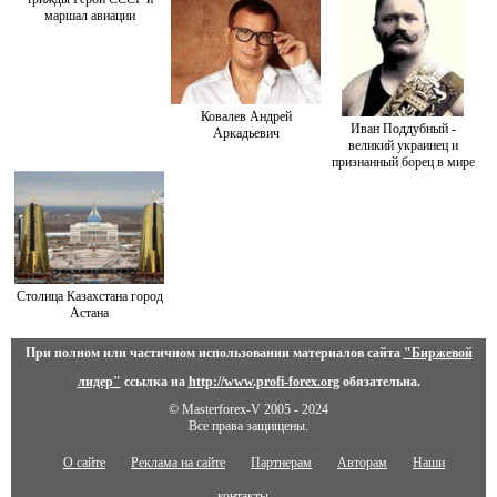
маршал авиации
Ковалев Андрей
Иван Поддубный -
Аркадьевич
великий украинец и
признанный борец в мире
Столица Казахстана город
Астана
При полном или частичном использовании материалов сайта
"Биржевой
лидер"
ссылка на
http://www.profi-forex.org
обязательна.
© Masterforex-V 2005 - 2024
Все права защищены.
О сайте
Реклама на сайте
Партнерам
Авторам
Наши
контакты