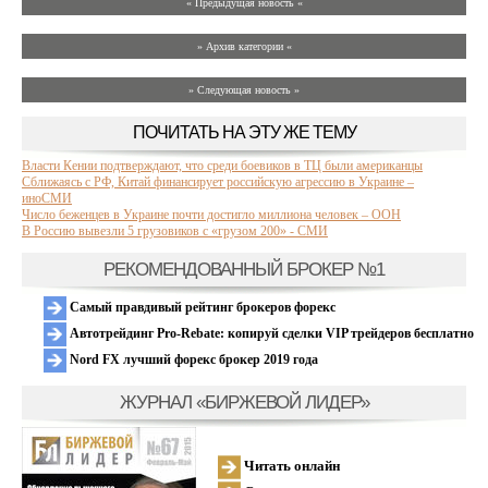
« Предыдущая новость «
» Архив категории «
» Следующая новость »
ПОЧИТАТЬ НА ЭТУ ЖЕ ТЕМУ
Власти Кении подтверждают, что среди боевиков в ТЦ были американцы
Сближаясь с РФ, Китай финансирует российскую агрессию в Украине –
иноСМИ
Число беженцев в Украине почти достигло миллиона человек – ООН
В Россию вывезли 5 грузовиков с «грузом 200» - СМИ
РЕКОМЕНДОВАННЫЙ БРОКЕР №1
Самый правдивый рейтинг брокеров форекс
Автотрейдинг Pro-Rebate: копируй сделки VIP трейдеров бесплатно
Nord FX лучший форекс брокер 2019 года
ЖУРНАЛ «БИРЖЕВОЙ ЛИДЕР»
Читать онлайн