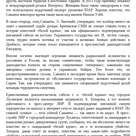
других жестоких терактов в Восточной Африке. В 2013 году британку объявил
в международный розыск Интерпол. Женщина была также заподозрена в том,
что использовала поддельный паспорт уроженки ЮАР. Хорошо известно, что
Саманта некоторое время также жила под именем Натали Уэбб.
В свою очередь, отец Саманты, Э. Льютвайт, утверждает, что вообще ничего не
знает о нынешней судьбе дочери. Британские СМИ не спешат ставить точку в
истории известной «белой вдовы», так как официального подтверждения ее
внезапной гибели на востоке Украинского государства нет. И, честно говоря,
очень трудно понять мотивы ее участия в активных боевых действиях в
Донбассе, которые очень плохо вписываются в пресловутый джихадистский
бэкграунд.
Вполне логично выглядит огромная ненависть радикальной исламистки к
россиянам и России, но весьма сомнительно, чтобы такая воинствующая
джихадистка воевала на стороне современных «неверных», каковыми она
наверняка считать должна и украинских бойцов. Тем более что, по
распространившимся слухам, Саманта в последнее время была замечена среди
известных экстремистов из «Исламского государства», активно воюющих в
Сирии. Там, как утверждают, она занимается специальной подготовкой целой
команды террористок-смертниц.
Единственным доказательством гибели т. н. «белой вдовы» под городом
Луганском являются высказывания журналиста А. Топорова, в тот момент
работавшего в пресс-центре ЛНР. В подтверждение внезапной смерти
террористки он показал в интернет-сети ее паспорт, ранее выданный в ЮАР. Но
главной «улики» — тела убитой Саманты — так никто и не видел. В пресс-
службе ЛНР и городской комендатуре Луганска, ответственной за ликвидацию и
выявление разных диверсионных групп, сообщили, что им абсолютно ничего не
известно ни о скандальной «белой вдове», ни о ее возможном убийстве.
Топоров, давая ответ на вопрос, известны ли ему какие-либо подробности
убийства скандальной международной террористки и ожидает ли снайпер ЛНР