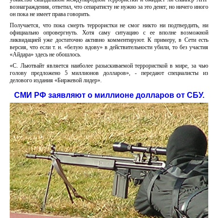
вознаграждения, ответил, что сепаратисту не нужно за это денег, но ничего иного
он пока не имеет права говорить.
Получается, что пока смерть террористки не смог никто ни подтвердить, ни
официально опровергнуть. Хотя саму ситуацию с ее вполне возможной
ликвидацией уже достаточно активно комментируют. К примеру, в Сети есть
версия, что если т. н. «белую вдову» в действительности убили, то без участия
«Айдара» здесь не обошлось.
«С. Льютвайт является наиболее разыскиваемой террористкой в мире, за чью
голову предложено 5 миллионов долларов», - передают специалисты из
делового издания «Биржевой лидер».
СМИ РФ заявляют о миллионе долларов от СБУ.