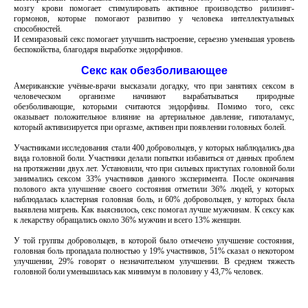
мозгу крови помогает стимулировать активное производство рилизинг-
гормонов, которые помогают развитию у человека интеллектуальных
способностей.
И семиразовый секс помогает улучшить настроение, серьезно уменьшая уровень
беспокойства, благодаря выработке эндорфинов.
Секс как обезболивающее
Американские учёные-врачи высказали догадку, что при занятиях сексом в
человеческом организме начинают вырабатываться природные
обезболивающие, которыми считаются эндорфины. Помимо того, секс
оказывает положительное влияние на артериальное давление, гипоталамус,
который активизируется при оргазме, активен при появлении головных болей.
Участниками исследования стали 400 добровольцев, у которых наблюдались два
вида головной боли. Участники делали попытки избавиться от данных проблем
на протяжении двух лет. Установили, что при сильных приступах головной боли
занимались сексом 33% участников данного эксперимента. После окончания
полового акта улучшение своего состояния отметили 36% людей, у которых
наблюдалась кластерная головная боль, и 60% добровольцев, у которых была
выявлена мигрень. Как выяснилось, секс помогал лучше мужчинам. К сексу как
к лекарству обращались около 36% мужчин и всего 13% женщин.
У той группы добровольцев, в которой было отмечено улучшение состояния,
головная боль пропадала полностью у 19% участников, 51% сказал о некотором
улучшении, 29% говорят о незначительном улучшении. В среднем тяжесть
головной боли уменьшилась как минимум в половину у 43,7% человек.