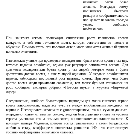
начинают расти более
активно, благодаря этому
повышается быстрота
реакции и сообразительность,
что делает человека гораздо
умнее, сообщают
medvesti.com.
При занятиях сексом происходит стимуляция роста количества клеток
конкретно в той зоне головного мозга, которая ответственна за память и
обучение. Помимо этого, при половом акте в мозг начинается активный приток
полезных элементов.
Итальянские ученые при проведении исследования брали анализ крови у тех пар,
которые недавно влюбились, однако уже регулярно занимаются сексом. Для
сравнения исследователи брали кровь у тех людей, которые жили в браке
достаточно долгое время, а еще у людей одиноких. У недавно влюбившихся
парочек наблюдался постоянный рост нервных клеток. При этом, чем более
долгое время люди проживали совместно, тем менее бурным становился их
рост, сообщают эксперты рубрики «Новости науки» в журнале «Биржевой
лидер».
Следовательно, наиболее благотворным периодом для мозга считается первое
время влюбленности, когда все чувства между влюбленными находятся на
вершине. Исследователи отмечают с удовлетворением, что они сумели доказать
очередную пользу от занятия сексом, ведь он благоприятно влияет на уровень
стресса, уменьшая его, а помимо этого, он положительно влияет на мозг. К
примеру, певицы Мадонны, которая всегда признавалась в своей безудержной
любви к сексу, коэффициент интеллекта равняется 140, что соответствует
уровню коэффициента гениального человека.