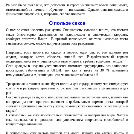
Раньше было выявлено, что депрессия и стресс уменьшают объем зоны мозга,
ответственной за память и обучение – гиппокампа. Однако, занятия сексом и
физические упражнения, напротив, его увеличивают.
О пользе секса
О пользе секса известно уже давно. Специалисты смогли выявить, что частота
секса благотворно сказывается на психическом и физическом здоровье,
сообщает агентство Raut.ru. В прямой зависимости от того, насколько часто
заниматься сексом, можно получать различные результаты.
Например, если заниматься сексом в неделю один раз, то это полезно тем
людям, которые хотят сбросить лишний вес. Вырабатываемый гормон
окситоцин помогает улучшить сон и отрегулировать работу гормонов голода.
Секс дважды в неделю увеличивается помогает предупредить возникновение
простудных заболеваний и ОРВИ, так как в итоге на 30 % показатель
иммуноглобулина А, защищающего человека от заболеваний.
Трехразовая интимная жизнь будет полезна для сердца, потому что стимулирует
его ритм и регулирует кровяной поток, поэтому риск инсульта уменьшатся в два
раза.
Секс четырежды за неделю положительно влияет на состояние кожи, потому что
во время данного процесса начинает вырабатываться гормон роста, который
снижает в организме выработку жира, поэтому кожа становится более упругой и
гладкой.
Пятиразовый же секс положительно сказывается на восприятии мира. Частый
секс связывается с приливом сил, увеличением творческих способностей и
концентрации внимания.
Шестиразовый секс весьма полезен для мозга, потому что частый приток к