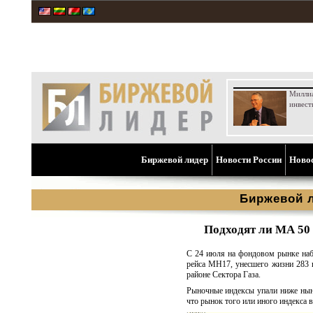
Милли
инвест
Биржевой лидер
Новости России
Ново
Биржевой 
Подходят ли МА 50 
С 24 июля на фондовом рынке набл
рейса MH17, унесшего жизни 283 п
районе Сектора Газа.
Рыночные индексы упали ниже ныне
что рынок того или иного индекса 