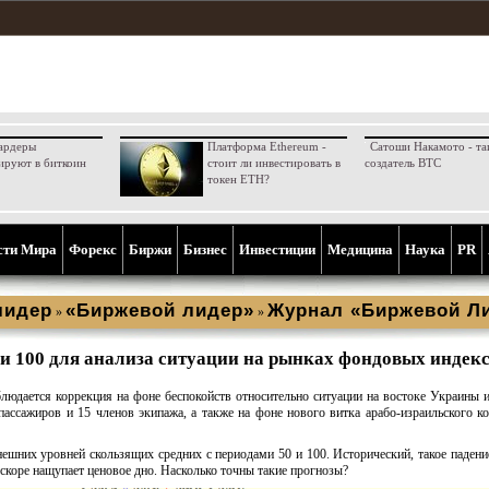
ардеры
Платформа Ethereum -
Сатоши Накамото - та
ируют в биткоин
стоит ли инвестировать в
создатель BTC
токен ETH?
сти Мира
Форекс
Биржи
Бизнес
Инвестиции
Медицина
Наука
PR
лидер
«Биржевой лидер»
Журнал «Биржевой Ли
»
»
и 100 для анализа ситуации на рынках фондовых индек
юдается коррекция на фоне беспокойств относительно ситуации на востоке Украины 
ассажиров и 15 членов экипажа, а также на фоне нового витка арабо-израильского к
шних уровней скользящих средних с периодами 50 и 100. Исторический, такое падение
вскоре нащупает ценовое дно. Насколько точны такие прогнозы?