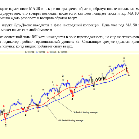
индекс падает ниже MA 50 и вскоре возвращается обратно, образуя новые локальные 
трирует нам, что возврат возникает после того, как цена попадает также и под MA 100
менно ждать разворота и возврата обратно вверх.
 индекс Доу-Джонс находится в фазе нисходящей коррекции. Цена уже под MA 50 и
роста может начаться в любой момент.
относительной силы RSI хоть и находится в зоне перепроданности, но еще не сгенериров
да индикатор пробьет горизонтальный уровень 32. Скользящее среднее (красная кри
 покупку, когда индекс пробивает снизу вверх.