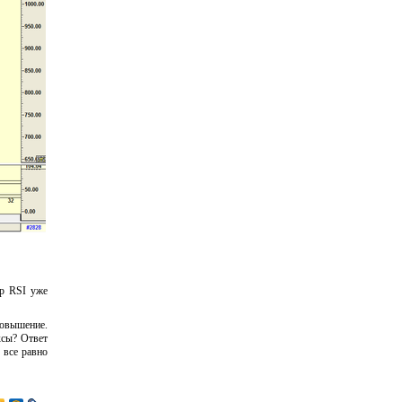
ор RSI уже
повышение.
ксы? Ответ
 все равно