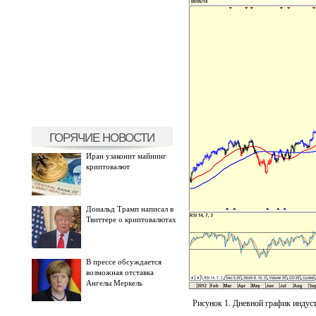
ГОРЯЧИЕ НОВОСТИ
Иран узаконит майнинг
криптовалют
Дональд Трамп написал в
Твиттере о криптовалютах
В прессе обсуждается
возможная отставка
Ангелы Меркель
Рисунок 1. Дневной график индуст