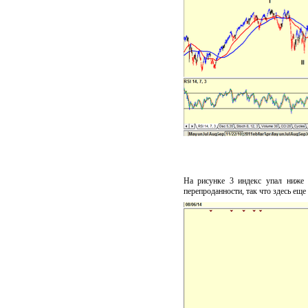
На рисунке 3 индекс упал ниже
перепроданности, так что здесь еще