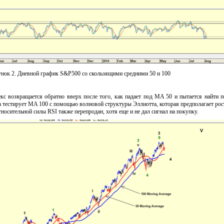
унок 2. Дневной график S&P500 со скользящими средними 50 и 100
екс возвращается обратно вверх после того, как падает под MA 50 и пытается найти 
на тестирует MA 100 с помощью волновой структуры Эллиотта, которая предполагает рос
носительной силы RSI также перепродан, хотя еще и не дал сигнал на покупку.