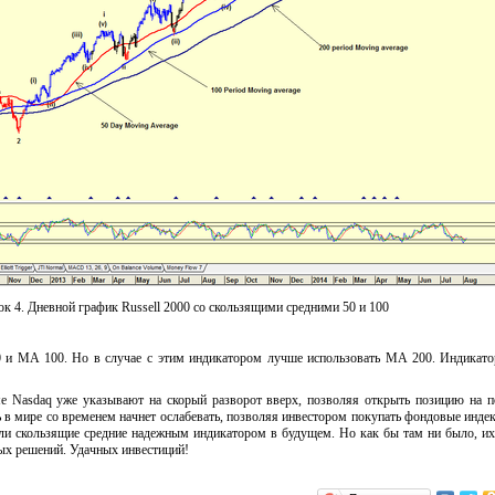
к 4. Дневной график Russell 2000 со скользящими средними 50 и 100
 и MA 100. Но в случае с этим индикатором лучше использовать MA 200. Индикат
ме Nasdaq уже указывают на скорый разворот вверх, позволяя открыть позицию на 
ь в мире со временем начнет ослабевать, позволяя инвестором покупать фондовые инде
ли скользящие средние надежным индикатором в будущем. Но как бы там ни было, их
ых решений. Удачных инвестиций!