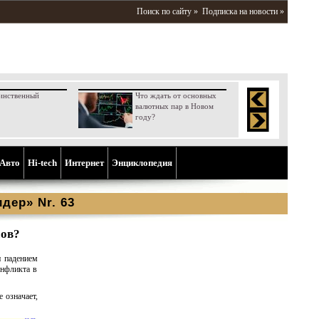
Поиск по сайту »
Подписка на новости »
инственный
Что ждать от основных
валютных пар в Новом
году?
Aвто
Hi-tech
Интернет
Энциклопедия
дер» Nr. 63
сов?
и падением
онфликта в
 означает,