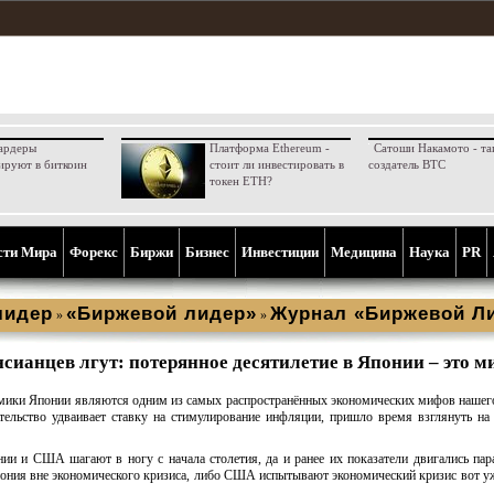
ардеры
Платформа Ethereum -
Сатоши Накамото - та
ируют в биткоин
стоит ли инвестировать в
создатель BTC
токен ETH?
сти Мира
Форекс
Биржи
Бизнес
Инвестиции
Медицина
Наука
PR
лидер
«Биржевой лидер»
Журнал «Биржевой Ли
»
»
нсианцев лгут: потерянное десятилетие в Японии – это м
омики Японии являются одним из самых распространённых экономических мифов нашег
тельство удваивает ставку на стимулирование инфляции, пришло время взглянуть на
ии и США шагают в ногу с начала столетия, да и ранее их показатели двигались пар
пония вне экономического кризиса, либо США испытывают экономический кризис вот уж