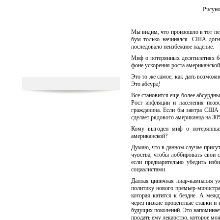
Рисуно
Мы видим, что произошло в тот пе
бум только начинался. США догн
последовало неизбежное падение.
Миф о потерянных десятилетиях бе
фоне ускорения роста американской
Это то же самое, как дать возможно
Это абсурд!
Все становится еще более абсурдны
Рост инфляции и населения позво
гражданина. Если бы завтра США 
сделает рядового американца на 30
Кому выгоден миф о потерянных
американской?
Думаю, что в данном случае присут
чувства, чтобы лоббировать свои 
если предварительно убедить изб
социалистами.
Данная циничная пиар-кампания у
политику нового премьер-министра
которая катится к бездне. А меж
через низкие процентные ставки и 
будущих поколений. Это напоминае
продать ему лекарство, которое мож