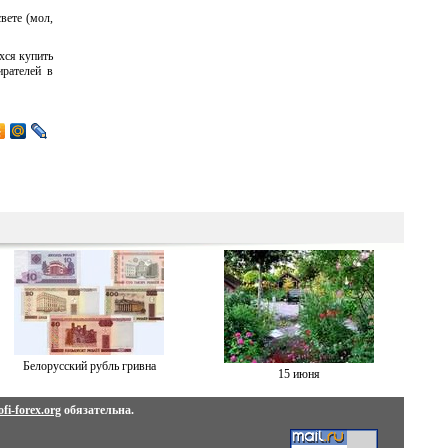
вете (мол,
хся купить
ирателей в
Белорусский рубль гривна
15 июня
fi-forex.org
обязательна.