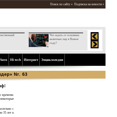
Поиск по сайту »
Подписка на новости »
инственный
Что ждать от основных
валютных пар в Новом
году?
Aвто
Hi-tech
Интернет
Энциклопедия
дер» Nr. 63
иф!
о времени.
 некоторые
аллельно с
е 35 лет к