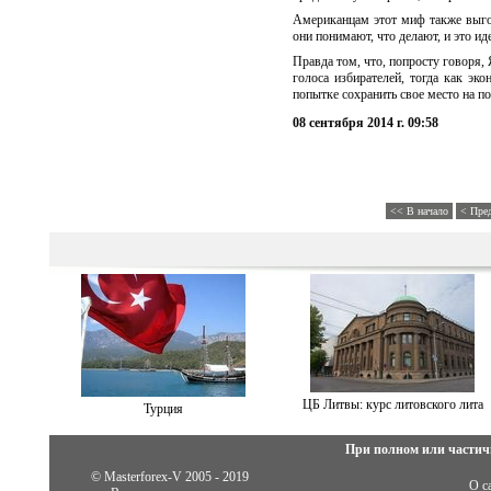
Американцам этот миф также выго
они понимают, что делают, и это иде
Правда том, что, попросту говоря,
голоса избирателей, тогда как э
попытке сохранить свое место на по
08 сентября 2014 г. 09:58
<< В начало
< Пре
ЦБ Литвы: курс литовского лита
Турция
При полном или частич
© Masterforex-V 2005 - 2019
О с