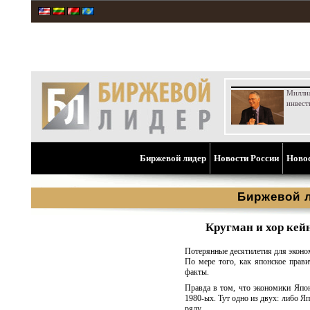
Милли
инвест
Биржевой лидер
Новости России
Ново
Биржевой 
Кругман и хор кей
Потерянные десятилетия для экон
По мере того, как японское прави
факты.
Правда в том, что экономики Япон
1980-ых. Тут одно из двух: либо Я
ряду.