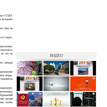
 как в США
а которым
на спад на
ле старта.
населения.
стического
 но это не
ВИДЕО
ить имидж
 кризисные
вные меры,
становятся
фляционную
экономики,
сбережений
тоит жизни
зни, чтобы