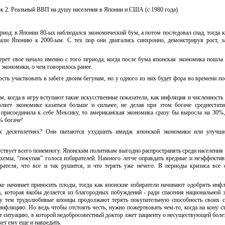
к 2. Реальный ВВП на душу населения в Японии и США (с 1980 года)
риод: в Японии 80-ых наблюдался экономический бум, а потом последовал спад, тогда
али Японию к 2000-ым. С тех пор они двигались синхронно, демонстрируя рост, з
рет свое начало именно с того периода, когда после бума японская экономика пошла 
 экономики, о чем говорилось ранее.
сть участвовать в забеге двоим бегунам, но у одного из них будет фора во времени пос
м, когда в игру вступают такие искусственные показатели, как инфляция и численность 
ляет экономике казаться больше и сильнее, не делая при этом богаче среднестати
присоединила к себе Мексику, то американская экономика сразу бы выросла на 30%,
% богаче!
 десятилетиях? Они пытаются ухудшить имидж японской экономики или улучш
ствует всего понемногу. Японским политикам выгодно распространять среди населения
схемы, “покупая” голоса избирателей. Намного легче оправдать вредные и неэффекти
ирателя, что все и так рушится, и что терять уже нечего. В периоды кризиса все 
же начинает приносить плоды, тогда как японские избиратели начинают одобрять ин
, которая якобы делается из благородных побуждений - ради спасения национальной 
ду тем трудолюбивые японцы продолжают терять покупательную способность своих 
инфляцию. Но ведь чтобы отстоять честь, нужно пожертвовать чем-то, когда на кону с
т ситуацию, в которой недобросовестный доктор лжет пациенту о несуществующей боле
ет ему еще и навредить.