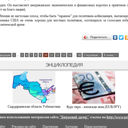
ден. Он выставляет американских экономических и финансовых воротил в приятном с
т на благо нации).
 Япония не настолько плоха, чтобы быть “тараном” для политиков-кейнсианцев, пытающи
кономика США не очень хороша для местных политиков, охотящихся за голосами изб
литической арене.
Поделиться…
...
...
дыдущая
1
5
6
7
8
9
10
11
12
13
14
18
Следующая >
В конец >>
ЭНЦИКЛОПЕДИЯ
Сырдарьинская область Узбекистана
Курс евро - японская иена (EUR/JPY)
ном использовании материалов сайта
"Биржевой лидер"
ссылка на
http://www.pro
айте
Реклама на сайте
Партнерам
Авторам
Наши контакты