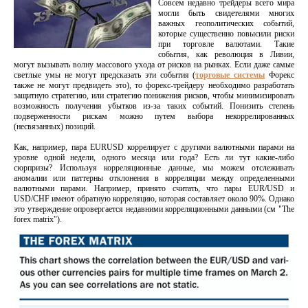
Совсем недавно трейдеры всего мира
могли быть свидетелями многих
важных геополитических событий,
которые существенно повысили риски
при торговле валютами. Такие
события, как революция в Ливии,
могут вызывать волну массового ухода от рисков на рынках. Если даже самые
светлые умы не могут предсказать эти события (
торговые системы
Форекс
также не могут предвидеть это), то форекс-трейдеру необходимо разработать
защитную стратегию, или стратегию понижения рисков, чтобы минимизировать
возможность получения убытков из-за таких событий. Понизить степень
подверженности рискам можно путем выбора некоррелированных
(несвязанных) позиций.
Как, например, пара EURUSD коррелирует с другими валютными парами на
уровне одной недели, одного месяца или года? Есть ли тут какие-либо
сюрпризы? Используя корреляционные данные, мы можем отслеживать
аномалии или паттерны отклонения в корреляции между определенными
валютными парами. Например, принято считать, что пары EUR/USD и
USD/CHF имеют обратную корреляцию, которая составляет около 90%. Однако
это утверждение опровергается недавними корреляционными данными (см "The
forex matrix").