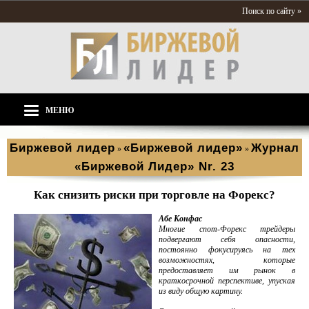
Поиск по сайту »
МЕНЮ
Биржевой лидер
«Биржевой лидер»
Журнал
»
»
«Биржевой Лидер» Nr. 23
Как снизить риски при торговле на Форекс?
Абе Конфас
Многие спот-Форекс трейдеры
подвергают себя опасности,
постоянно фокусируясь на тех
возможностях, которые
предоставляет им рынок в
краткосрочной перспективе, упуская
из виду общую картину.