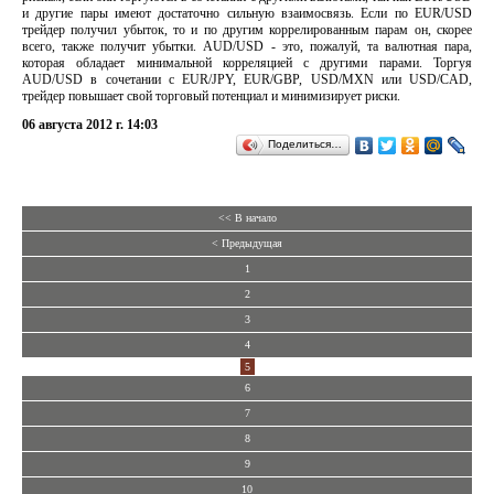
и другие пары имеют достаточно сильную взаимосвязь. Если по EUR/USD
трейдер получил убыток, то и по другим коррелированным парам он, скорее
всего, также получит убытки. AUD/USD - это, пожалуй, та валютная пара,
которая обладает минимальной корреляцией с другими парами. Торгуя
AUD/USD в сочетании с EUR/JPY, EUR/GBP, USD/MXN или USD/CAD,
трейдер повышает свой торговый потенциал и минимизирует риски.
06 августа 2012 г. 14:03
Поделиться…
<< В начало
< Предыдущая
1
2
3
4
5
6
7
8
9
10