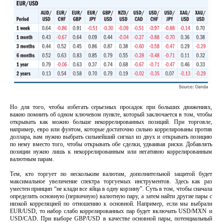
Но для того, чтобы избегать серьезных просадок при больших движениях,
важно помнить об одном ключевом пункте, который заключается в том, чтобы
открывать как можно больше некоррелированных позиций. При торговле,
например, евро или фунтом, которые достаточно сильно коррелированы против
доллара, вам нужно выбрать сильнейший сигнал из двух и открывать позицию
по нему вместо того, чтобы открывать обе сделки, удваивая риски. Добавлять
позиции нужно лишь к некоррелированным или негативно коррелированным
валютным парам.
Тем, кто торгует по нескольким валютам, дополнительной защитой будет
максимальное увеличение спектра торгуемых инструментов. Здесь как раз
уместен принцип “не клади все яйца в одну корзину”. Суть в том, чтобы сначала
определить основную (первичную) валютную пару, а затем найти другие пары с
низкой корреляцией по отношению к основной. Например, если мы выбрали
EUR/USD, то набор слабо коррелированных пар будет включать USD/MXN и
USD/CAD. При выборе GBP/USD в качестве основной пары, потенциальный