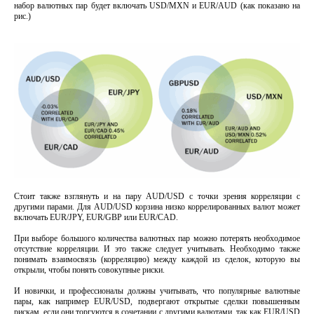
набор валютных пар будет включать USD/MXN и EUR/AUD (как показано на
рис.)
Стоит также взглянуть и на пару AUD/USD с точки зрения корреляции с
другими парами. Для AUD/USD корзина низко коррелированных валют может
включать EUR/JPY, EUR/GBP или EUR/CAD.
При выборе большого количества валютных пар можно потерять необходимое
отсутствие корреляции. И это также следует учитывать. Необходимо также
понимать взаимосвязь (корреляцию) между каждой из сделок, которую вы
открыли, чтобы понять совокупные риски.
И новички, и профессионалы должны учитывать, что популярные валютные
пары, как например EUR/USD, подвергают открытые сделки повышенным
рискам, если они торгуются в сочетании с другими валютами, так как EUR/USD