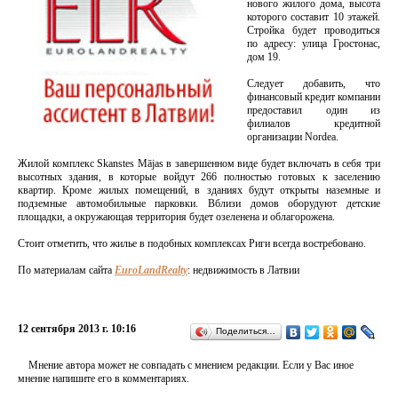
нового жилого дома, высота
которого составит 10 этажей.
Стройка будет проводиться
по адресу: улица Гростонас,
дом 19.
Следует добавить, что
финансовый кредит компании
предоставил один из
филиалов кредитной
организации Nordea.
Жилой комплекс Skanstes Mājas в завершенном виде будет включать в себя три
высотных здания, в которые войдут 266 полностью готовых к заселению
квартир. Кроме жилых помещений, в зданиях будут открыты наземные и
подземные автомобильные парковки. Вблизи домов оборудуют детские
площадки, а окружающая территория будет озеленена и облагорожена.
Стоит отметить, что жилье в подобных комплексах Риги всегда востребовано.
По материалам сайта
EuroLandRealty
: недвижимость в Латвии
12 сентября 2013 г. 10:16
Поделиться…
Мнение автора может не совпадать с мнением редакции. Если у Вас иное
мнение напишите его в комментариях.