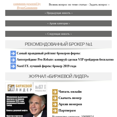
comments powered by
Возник вопрос по теме статьи - Задать вопрос »
HyperComments
« Предыдущая новость «
» Архив категории «
» Следующая новость »
РЕКОМЕНДОВАННЫЙ БРОКЕР №1
Самый правдивый рейтинг брокеров форекс
Автотрейдинг Pro-Rebate: копируй сделки VIP трейдеров бесплатно
Nord FX лучший форекс брокер 2019 года
ЖУРНАЛ «БИРЖЕВОЙ ЛИДЕР»
Читать онлайн
Скачать номер
Архив номеров
Партнерам
Количество загрузок: 10698824