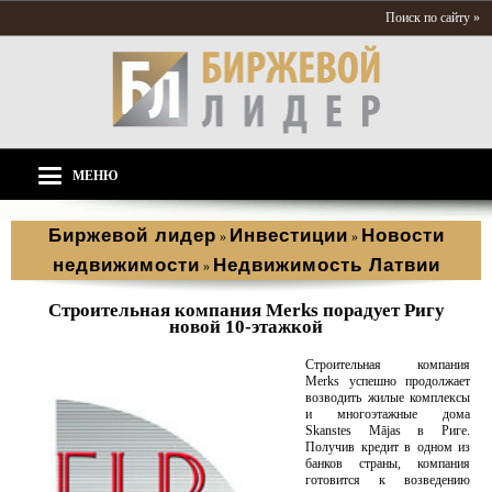
Поиск по сайту »
МЕНЮ
Биржевой лидер
Инвестиции
Новости
»
»
недвижимости
Недвижимость Латвии
»
Строительная компания Merks порадует Ригу
новой 10-этажкой
Строительная компания
Merks успешно продолжает
возводить жилые комплексы
и многоэтажные дома
Skanstes Mājas в Риге.
Получив кредит в одном из
банков страны, компания
готовится к возведению