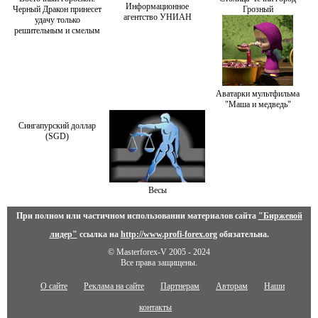
Информационное
Черный Дракон принесет
Грозный
агентство УНИАН
удачу только
решительным и смелым
Аватарки мультфильма
"Маша и медведь"
Сингапурский доллар
(SGD)
Весы
При полном или частичном использовании материалов сайта
"Биржевой
лидер"
ссылка на
http://www.profi-forex.org
обязательна.
© Masterforex-V 2005 - 2024
Все права защищены.
О сайте
Реклама на сайте
Партнерам
Авторам
Наши
контакты