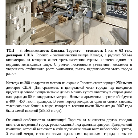
ТОП – 3.
Недвижимость Канады.
Торонто
– стоимость 1 кв. м 63 тыс.
долларов США.
Торонто - экономический центра Канады, в радиусе 500-та
километров от которого живет треть населения страны, является одним из
ведущих мегаполисов мира. С учетом постоянного увеличения населения и
уверенного стабильного роста экономики, рынок недвижимости этого города
растет.
Коттедж на 300 квадратных метров на окраине Торонто стоит порядка 250 тысяч
долларов США. Для сравнения, в центральной части города, где находятся
пределы делового центра за такие деньги можно купить квартиру в старом доме
площадью до 80-ти квадратных метров. Новые апартаменты в центре обойдутся
в 400 – 450 тысяч долларов. В этом городе находится одна из самых высоких
телевизионных башен в мире, которая в течении почти 30-ти лет до 2007 года
была самой высокой (533,33 метра).
Основной особенностью отличающей Торонто от множества других городов
является подземный город, расположенный под деловым центром. Грандиозный
комплекс, который включает в себя подземные этажи всех небоскребов центра,
5 станций метро, связь со всеми подземными парковками города, а так же