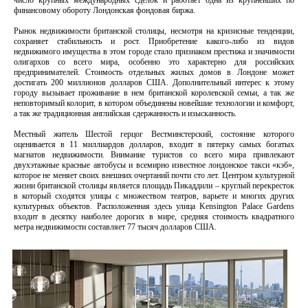
число крупных международных сделок и работает одна из крупнейших по
финансовому обороту Лондонская фондовая биржа.
Рынок недвижимости британской столицы, несмотря на кризисные тенденции,
сохраняет стабильность и рост. Приобретение какого-либо из видов
недвижимого имущества в этом городе стало признаком престижа и значимости
олигархов со всего мира, особенно это характерно для российских
предпринимателей. Стоимость отдельных жилых домов в Лондоне может
достигать 200 миллионов долларов США. Дополнительный интерес к этому
городу вызывает проживание в нем британской королевской семьи, а так же
неповторимый колорит, в котором объединены новейшие технологии и комфорт,
а так же традиционная английская сдержанность и изысканность.
Местный житель Шестой герцог Вестминстерский, состояние которого
оценивается в 11 миллиардов долларов, входит в пятерку самых богатых
магнатов недвижимости. Внимание туристов со всего мира привлекают
двухэтажные красные автобусы и всемирно известное лондонское такси «кэб»,
которое не меняет своих внешних очертаний почти сто лет. Центром культурной
жизни британской столицы является площадь Пикаддили – круглый перекресток
в который сходятся улицы с множеством театров, варьете и многих других
культурных объектов. Расположенная здесь улица Kensington Palace Gardens
входит в десятку наиболее дорогих в мире, средняя стоимость квадратного
метра недвижимости составляет 77 тысяч долларов США.