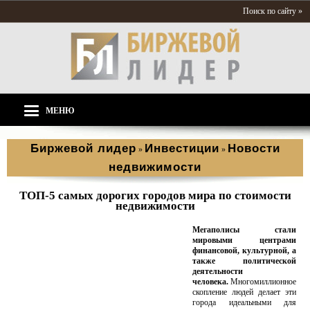
Поиск по сайту »
МЕНЮ
Биржевой лидер
Инвестиции
Новости
»
»
недвижимости
ТОП-5 самых дорогих городов мира по стоимости
недвижимости
Мегаполисы стали
мировыми центрами
финансовой, культурной, а
также политической
деятельности
человека.
Многомиллионное
скопление людей делает эти
города идеальными для