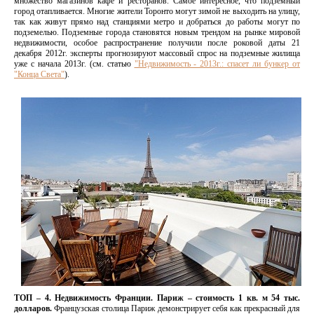
множество магазинов кафе и ресторанов. Самое интересное, что подземный
город отапливается. Многие жители Торонто могут зимой не выходить на улицу,
так как живут прямо над станциями метро и добраться до работы могут по
подземелью. Подземные города становятся новым трендом на рынке мировой
недвижимости, особое распространение получили после роковой даты 21
декабря 2012г. эксперты прогнозируют массовый спрос на подземные жилища
уже с начала 2013г. (см. статью
"Недвижимость - 2013г.: спасет ли бункер от
"Конца Света"
).
ТОП – 4. Недвижимость Франции. Париж – стоимость 1 кв. м 54 тыс.
долларов.
Французская столица Париж демонстрирует себя как прекрасный для