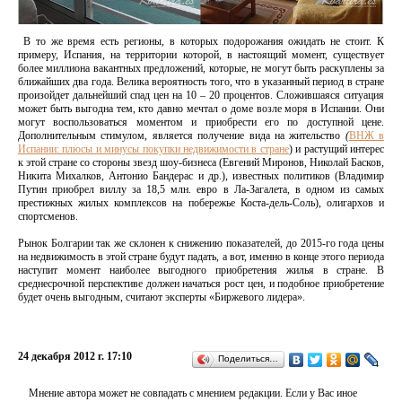
В то же время есть регионы, в которых подорожания ожидать не стоит. К
примеру, Испания, на территории которой, в настоящий момент, существует
более миллиона вакантных предложений, которые, не могут быть раскуплены за
ближайших два года. Велика вероятность того, что в указанный период в стране
произойдет дальнейший спад цен на 10 – 20 процентов. Сложившаяся ситуация
может быть выгодна тем, кто давно мечтал о доме возле моря в Испании. Они
могут воспользоваться моментом и приобрести его по доступной цене.
Дополнительным стимулом, является получение вида на жительство
(
ВНЖ в
Испании: плюсы и минусы покупки недвижимости в стране
) и растущий интерес
к этой стране со стороны звезд шоу-бизнеса (Евгений Миронов, Николай Басков,
Никита Михалков, Антонио Бандерас и др.), известных политиков (Владимир
Путин приобрел виллу за 18,5 млн. евро в Ла-Загалета, в одном из самых
престижных жилых комплексов на побережье Коста-дель-Соль), олигархов и
спортсменов.
Рынок Болгарии так же склонен к снижению показателей, до 2015-го года цены
на недвижимость в этой стране будут падать, а вот, именно в конце этого периода
наступит момент наиболее выгодного приобретения жилья в стране. В
среднесрочной перспективе должен начаться рост цен, и подобное приобретение
будет очень выгодным, считают эксперты «Биржевого лидера».
24 декабря 2012 г. 17:10
Поделиться…
Мнение автора может не совпадать с мнением редакции. Если у Вас иное