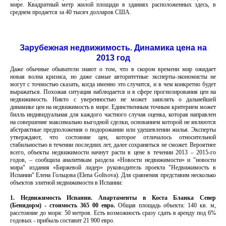
мире. Квадратный метр жилой площади в зданиях расположенных здесь, в
среднем продается за 40 тысяч долларов США.
Зарубежная недвижимость. Динамика цена на
2013 год
Даже обычные обыватели знают о том, что в скором времени мир ожидает
новая волна кризиса, но даже самые авторитетные эксперты-экономисты не
могут с точностью сказать, когда именно это случится, и в чем конкретно будет
выражаться. Похожая ситуация наблюдается и в сфере прогнозирования цен на
недвижимость. Никто с уверенностью не может заявлять о дальнейшей
динамике цен на недвижимость в мире. Единственным точным критерием может
билль индивидуальная для каждого частного случая оценка, которая направлен
на совершение максимально выгодной сделки, основанием которой не являются
абстрактные предположения о подорожании или удешевлении жилья. Эксперты
утверждают, что состояние цен, которое отличалось относительной
стабильностью в течении последних лет, далее сохраняться не сможет. Вероятнее
всего, объекты недвижимости начнут расти в цене в течении 2013 – 2015-го
годов, – сообщила аналитикам раздела «Новости недвижимости» и "новости
мира" издания «Биржевой лидер» руководитель проекта "Недвижимость в
Испании" Елена Гольцова (Elena Goltsova). Для сравнения представим несколько
объектов элитной недвижимости в Испании:
1. Недвижимость Испании. Апартаменты в Коста Бланка Север
(Бенидорм) - стоимость 365 00 евро.
Общая площадь объекта: 140 кв. м,
расстояние до моря: 50 метров. Есть возможность сразу сдать в аренду под 6%
годовых - прибыль составит 21 900 евро.