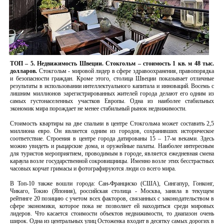
ТОП – 5.
Недвижимость Швеции.
Стокгольм
– стоимость 1 кв. м 48 тыс.
долларов.
Стокгольм - мировой лидер в сфере здравоохранения, правопорядка
и безопасности граждан. Кроме этого, столица Швеции показывает отличные
результаты в использовании интеллектуального капитала и инноваций. Восемь с
лишним миллионов зарегистрированных жителей города делают его одним из
самых густонаселенных участков Европы. Одна из наиболее стабильных
экономик мира порождает не менее стабильный рынок недвижимости.
Стоимость квартиры на две спальни в центре Стокгольма может составить 2,5
миллиона евро. Он является одним из городов, сохранивших историческое
соответствие. Строения в центре города датированы 15 – 17-м веками. Здесь
можно увидеть и рыцарские дома, и оружейные палаты. Наиболее интересным
для туристов мероприятием, проводимым в городе, является ежедневная смена
караула возле государственной сокровищницы. Именно возле этих бесстрастных
часовых корчат гримасы и фотографируются люди со всего мира.
В Топ-10 также вошли города: Сан-Франциско (США), Сингапур, Гонконг,
Чикаго, Токио (Япония), российская столица - Москва, заняла в текущем
рейтинге 20 позицию с учетом всех факторов, связанных с законодательством в
сфере экономики, которое пока не позволяет ей находиться среди мировых
лидеров. Что касается стоимости объектов недвижимости, то диапазон очень
широк. Одна из центральных улиц Остоженка входит в десятку самых дорогих в