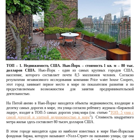
ТОП – 1.
Недвижимость США. Нью-Йорк
– стоимость 1 кв. м – 80 тыс.
долларов США.
Нью-Йорк - один из самых крупных городов США,
население, которого составляет почти 8,5 миллионов человек. Согласно
результатам независимого исследования компании Price water house Coopers,
этот город занимает первое место в мире по показателям развития и по
предоставляемым возможностям для занятия предпринимательской
деятельностью.
На Пятой авеню в Нью-Йорке находятся объекты недвижимости, входящие в
десятку самых дорогих в мире, эта улица согласно рейтингу журнала «Биржевой
лидер», входит в ТОП-5 самых дорогих улиц мира (см. статью "
ТОП- 5 улиц с
самой дорогой и элитной недвижимостью в мире
"). Стоимость квадратного
метра жилья здесь составляет 80 тысяч долларов США.
В этом городе находится одна из наиболее известных в мире Нью-Йоркская
фондовая биржа, которую называют «Уолл-Стрит» по названию улицы, где она