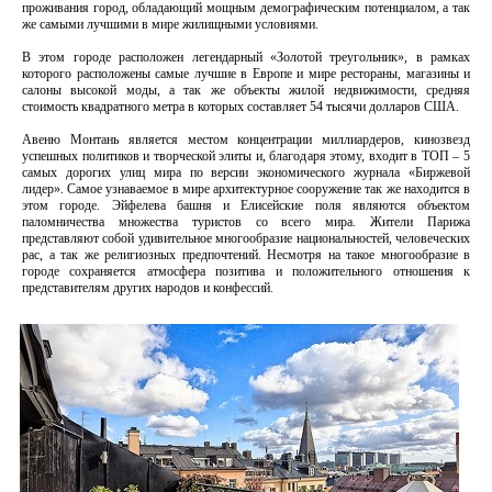
проживания город, обладающий мощным демографическим потенциалом, а так
же самыми лучшими в мире жилищными условиями.
В этом городе расположен легендарный «Золотой треугольник», в рамках
которого расположены самые лучшие в Европе и мире рестораны, магазины и
салоны высокой моды, а так же объекты жилой недвижимости, средняя
стоимость квадратного метра в которых составляет 54 тысячи долларов США.
Авеню Монтань является местом концентрации миллиардеров, кинозвезд
успешных политиков и творческой элиты и, благодаря этому, входит в ТОП – 5
самых дорогих улиц мира по версии экономического журнала «Биржевой
лидер». Самое узнаваемое в мире архитектурное сооружение так же находится в
этом городе. Эйфелева башня и Елисейские поля являются объектом
паломничества множества туристов со всего мира. Жители Парижа
представляют собой удивительное многообразие национальностей, человеческих
рас, а так же религиозных предпочтений. Несмотря на такое многообразие в
городе сохраняется атмосфера позитива и положительного отношения к
представителям других народов и конфессий.