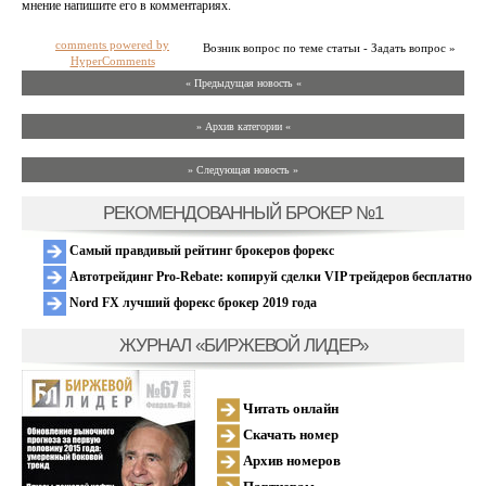
мнение напишите его в комментариях.
comments powered by
Возник вопрос по теме статьи - Задать вопрос »
HyperComments
« Предыдущая новость «
» Архив категории «
» Следующая новость »
РЕКОМЕНДОВАННЫЙ БРОКЕР №1
Самый правдивый рейтинг брокеров форекс
Автотрейдинг Pro-Rebate: копируй сделки VIP трейдеров бесплатно
Nord FX лучший форекс брокер 2019 года
ЖУРНАЛ «БИРЖЕВОЙ ЛИДЕР»
Читать онлайн
Скачать номер
Архив номеров