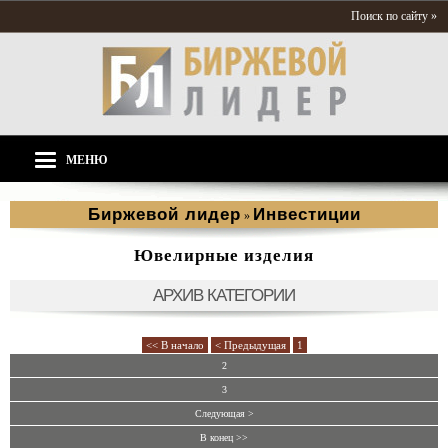
Поиск по сайту »
МЕНЮ
Биржевой лидер
Инвестиции
»
Ювелирные изделия
АРХИВ КАТЕГОРИИ
<< В начало
< Предыдущая
1
2
3
Следующая >
В конец >>