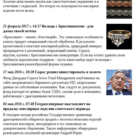
Золотые цепи можно носить как самостоятельно украшение и в
сочетании с подвеской. Это второе по популярности ювелирное
изделие после колец.
Кольца с бриллиантами - для
21 февраля 2017 г. 14:17
дамы твоей мечты
«Бриллиант» - значит, «блестящий». Эту уникальную особенность
алмазу придает специальный способ обработки. В результате
кропотливой и поистине ювелирной работы, природный минерал
превращается в роскошный, сверкающий камень. Серьги,
перстни, кулоны с бриллиантами вне конкуренции. Если вы хотите удивить свою
любимую королевским подарком – пусть ваши выбор падет на кольца с
бриллиантами разнообразной формы огранки.
Сорос решил инвестировать в золото
17 мая 2016 г. 18:28
Фонд Джорджа Сороса Soros Fund Management опубликовал на
сайте американского биржевого регулятора SEC квартальные
данные по собственным вложениям. Как следует из документов,
фонд выходит из ценных бумаг США, скупая доли в компаниях,
работающих с драгоценными металлами.
Гохран впервые выставляет на
04 мая 2016 г. 07:48
продажу ювелирные изделия советского периода
В текущем месяце российское Государственное хранилище
драгоценностей собирается продать с молотка несколько изделий
советских ювелиров, находящихся в его запасниках на
доверительном сбережении. Такую информацию обнародовал
руководитель указанной организации Андрей Юрин.