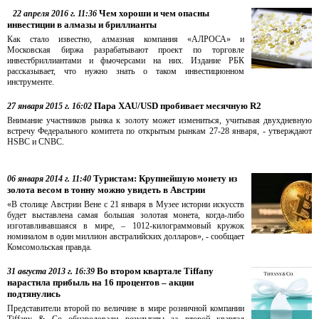
Чем хороши и чем опасны
22 апреля 2016 г. 11:36
инвестиции в алмазы и бриллианты
Как стало известно, алмазная компания «АЛРОСА» и
Московская биржа разрабатывают проект по торговле
инвестбриллиантами и фьючерсами на них. Издание РБК
рассказывает, что нужно знать о таком инвестиционном
инструменте.
Пара XAU/USD пробивает месячную R2
27 января 2015 г. 16:02
Внимание участников рынка к золоту может измениться, учитывая двухдневную
встречу Федерального комитета по открытым рынкам 27-28 января, - утверждают
HSBC и CNBC.
Туристам: Крупнейшую монету из
06 января 2014 г. 11:40
золота весом в тонну можно увидеть в Австрии
«В столице Австрии Вене с 21 января в Музее истории искусств
будет выставлена самая большая золотая монета, когда-либо
изготавливавшаяся в мире, – 1012-килограммовый кружок
номиналом в один миллион австралийских долларов», - сообщает
Комсомольская правда.
Во втором квартале Tiffany
31 августа 2013 г. 16:39
нарастила прибыль на 16 процентов – акции
подтянулись
Представители второй по величине в мире розничной компании