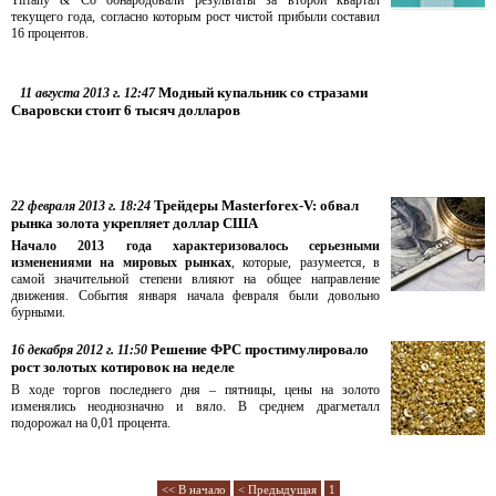
Tiffany & Co обнародовали результаты за второй квартал
текущего года, согласно которым рост чистой прибыли составил
16 процентов.
Модный купальник со стразами
11 августа 2013 г. 12:47
Сваровски стоит 6 тысяч долларов
Трейдеры Masterforex-V: обвал
22 февраля 2013 г. 18:24
рынка золота укрепляет доллар США
Начало 2013 года характеризовалось серьезными
изменениями на мировых рынках
, которые, разумеется, в
самой значительной степени влияют на общее направление
движения. События января начала февраля были довольно
бурными.
Решение ФРС простимулировало
16 декабря 2012 г. 11:50
рост золотых котировок на неделе
В ходе торгов последнего дня – пятницы, цены на золото
изменялись неоднозначно и вяло. В среднем драгметалл
подорожал на 0,01 процента.
<< В начало
< Предыдущая
1