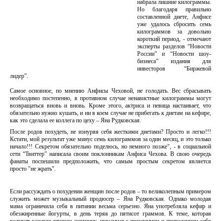
набрала лишние килограммы.
Но благодаря правильно
составленной диете, Анфисе
уже удалось сбросить семь
килограммов за довольно
короткий период, - отмечают
эксперты разделов “Новости
России” и “Новости шоу-
бизнеса” издания для
инвесторов “Биржевой
лидер”.
Самое основное, по мнению Анфисы Чеховой, не голодать. Вес сбрасывать
необходимо постепенно, в противном случае ненавистные килограммы могут
возвращаться вновь и вновь. Кроме этого, актриса и певица настаивает, что
обязательно нужно кушать, и ни в коем случае не прибегать к диетам на кефире,
как это сделала ее коллега по цеху – Яна Рудковская.
После родов похудеть, не изнуряя себя жесткими диетами? Просто и легко!!!
Кстати, мой результат уже минус семь килограммов за один месяц, и это только
начало!!! Секретом обязательно поделюсь, но немного позже", - в социальной
сети “Твиттер” написала своим поклонникам Анфиса Чехова. В свою очередь
фанаты поспешили предположить, что самым простым секретом является
просто "не жрать".
Если рассуждать о похудении женщин после родов – то великолепным примером
служить может музыкальный продюсер – Яна Рудковская. Однако молодая
мама ограничила себя в питании весьма серьезно. Яна употребляла кефир и
обезжиренные йогурты, в день теряя до пятисот граммов. К теме, которая