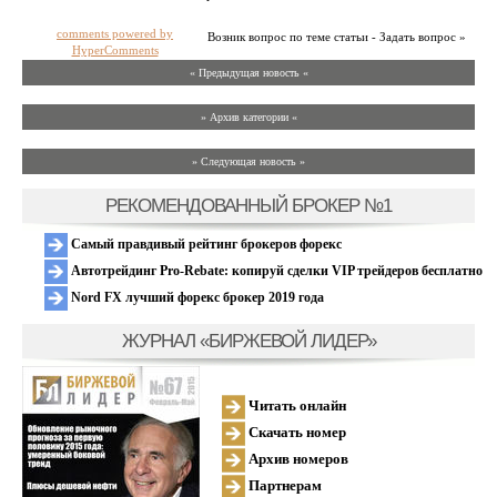
comments powered by
Возник вопрос по теме статьи - Задать вопрос »
HyperComments
« Предыдущая новость «
» Архив категории «
» Следующая новость »
РЕКОМЕНДОВАННЫЙ БРОКЕР №1
Самый правдивый рейтинг брокеров форекс
Автотрейдинг Pro-Rebate: копируй сделки VIP трейдеров бесплатно
Nord FX лучший форекс брокер 2019 года
ЖУРНАЛ «БИРЖЕВОЙ ЛИДЕР»
Читать онлайн
Скачать номер
Архив номеров
Партнерам