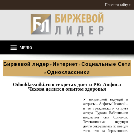
Поиск по сайту »
МЕНЮ
Биржевой лидер
Интернет
Социальные Сети
»
»
Одноклассники
»
Odnoklassniki.ru о секретах диет и PR: Анфиса
Чехова делится опытом здоровья
У популярной ведущей и
актрисы – Анфисы Чеховой –
и ее гражданского супруга
актера Гурама Баблишвили
подрастает сын Соломон.
Телевизионная ведущая
долго сокрушалась по поводу
того, что за беременность