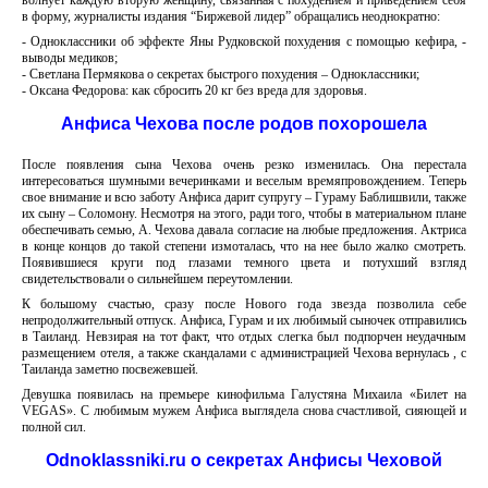
волнует каждую вторую женщину, связанная с похудением и приведением себя
в форму, журналисты издания “Биржевой лидер” обращались неоднократно:
- Одноклассники об эффекте Яны Рудковской похудения с помощью кефира, -
выводы медиков;
- Светлана Пермякова о секретах быстрого похудения – Одноклассники;
- Оксана Федорова: как сбросить 20 кг без вреда для здоровья.
Анфиса Чехова после родов похорошела
После появления сына Чехова очень резко изменилась. Она перестала
интересоваться шумными вечеринками и веселым времяпровождением. Теперь
свое внимание и всю заботу Анфиса дарит супругу – Гураму Баблишвили, также
их сыну – Соломону. Несмотря на этого, ради того, чтобы в материальном плане
обеспечивать семью, А. Чехова давала согласие на любые предложения. Актриса
в конце концов до такой степени измоталась, что на нее было жалко смотреть.
Появившиеся круги под глазами темного цвета и потухший взгляд
свидетельствовали о сильнейшем переутомлении.
К большому счастью, сразу после Нового года звезда позволила себе
непродолжительный отпуск. Анфиса, Гурам и их любимый сыночек отправились
в Таиланд. Невзирая на тот факт, что отдых слегка был подпорчен неудачным
размещением отеля, а также скандалами с администрацией Чехова вернулась , с
Таиланда заметно посвежевшей.
Девушка появилась на премьере кинофильма Галустяна Михаила «Билет на
VEGAS». С любимым мужем Анфиса выглядела снова счастливой, сияющей и
полной сил.
Odnoklassniki.ru о секретах Анфисы Чеховой