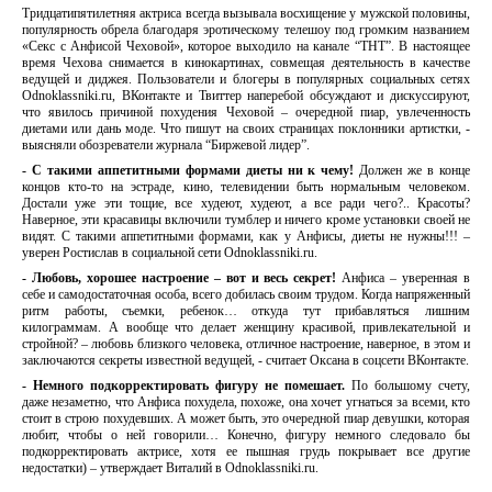
Тридцатипятилетняя актриса всегда вызывала восхищение у мужской половины,
популярность обрела благодаря эротическому телешоу под громким названием
«Секс с Анфисой Чеховой», которое выходило на канале “ТНТ”. В настоящее
время Чехова снимается в кинокартинах, совмещая деятельность в качестве
ведущей и диджея. Пользователи и блогеры в популярных социальных сетях
Odnoklassniki.ru, ВКонтакте и Твиттер наперебой обсуждают и дискуссируют,
что явилось причиной похудения Чеховой – очередной пиар, увлеченность
диетами или дань моде. Что пишут на своих страницах поклонники артистки, -
выясняли обозреватели журнала “Биржевой лидер”.
- С такими аппетитными формами диеты ни к чему!
Должен же в конце
концов кто-то на эстраде, кино, телевидении быть нормальным человеком.
Достали уже эти тощие, все худеют, худеют, а все ради чего?.. Красоты?
Наверное, эти красавицы включили тумблер и ничего кроме установки своей не
видят. С такими аппетитными формами, как у Анфисы, диеты не нужны!!! –
уверен Ростислав в социальной сети Odnoklassniki.ru.
- Любовь, хорошее настроение – вот и весь секрет!
Анфиса – уверенная в
себе и самодостаточная особа, всего добилась своим трудом. Когда напряженный
ритм работы, съемки, ребенок… откуда тут прибавляться лишним
килограммам. А вообще что делает женщину красивой, привлекательной и
стройной? – любовь близкого человека, отличное настроение, наверное, в этом и
заключаются секреты известной ведущей, - считает Оксана в соцсети ВКонтакте.
- Немного подкорректировать фигуру не помешает.
По большому счету,
даже незаметно, что Анфиса похудела, похоже, она хочет угнаться за всеми, кто
стоит в строю похудевших. А может быть, это очередной пиар девушки, которая
любит, чтобы о ней говорили… Конечно, фигуру немного следовало бы
подкорректировать актрисе, хотя ее пышная грудь покрывает все другие
недостатки) – утверждает Виталий в Odnoklassniki.ru.