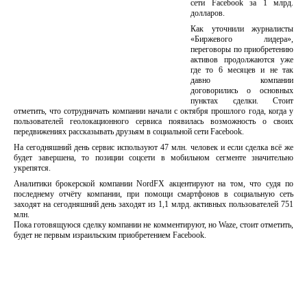
сети Fасebook за 1 млрд.
долларов.
Как уточнили журналисты
«Биржевого лидера»,
переговоры по приобретению
активов продолжаются уже
где то 6 месяцев и не так
давно компании
договорились о основных
пунктах сделки. Стоит
отметить, что сотрудничать компании начали с октября прошлого года, когда у
пользователей геолокационного сервиса появилась возможность о своих
передвижениях рассказывать друзьям в социальной сети Fасebook.
На сегодняшний день сервис используют 47 млн. человек и если сделка всё же
будет завершена, то позиции соцсети в мобильном сегменте значительно
укрепятся.
Аналитики брокерской компании NordFX акцентируют на том, что судя по
последнему отчёту компании, при помощи смартфонов в социальную сеть
заходят на сегодняшний день заходят из 1,1 млрд. активных пользователей 751
млн.
Пока готовящуюся сделку компании не комментируют, но Waze, стоит отметить,
будет не первым израильским приобретением Fасebook.