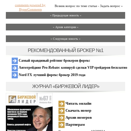
comments powered by
Возник вопрос по теме статьи - Задать вопрос »
HyperComments
« Предыдущая новость «
» Архив категории «
» Следующая новость »
РЕКОМЕНДОВАННЫЙ БРОКЕР №1
Самый правдивый рейтинг брокеров форекс
Автотрейдинг Pro-Rebate: копируй сделки VIP трейдеров бесплатно
Nord FX лучший форекс брокер 2019 года
ЖУРНАЛ «БИРЖЕВОЙ ЛИДЕР»
Читать онлайн
Скачать номер
Архив номеров
Партнерам