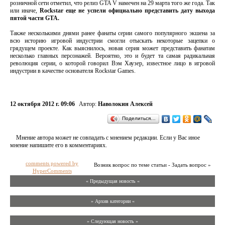
розничной сети отметил, что релиз GTA V намечен на 29 марта того же года. Так
или иначе,
Rockstar еще не успели официально представить дату выхода
пятой части GTA.
Также несколькими днями ранее фанаты серии самого популярного экшена за
всю историю игровой индустрии смогли отыскать некоторые зацепки о
грядущем проекте. Как выяснилось, новая серия может представить фанатам
несколько главных персонажей. Вероятно, это и будет та самая радикальная
революция серии, о которой говорил Вэм Хаузер, известное лицо в игровой
индустрии в качестве основателя Rockstar Games.
12 октября 2012 г. 09:06
Автор:
Наволокин Алексей
Поделиться…
Мнение автора может не совпадать с мнением редакции. Если у Вас иное
мнение напишите его в комментариях.
comments powered by
Возник вопрос по теме статьи - Задать вопрос »
HyperComments
« Предыдущая новость «
» Архив категории «
» Следующая новость »