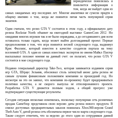
периодически появлялась и
появляется информация о
том, когда же выйдет одна из
самых ожидаемых игр последних лет. Многие аналитики не сумели придти к
общему имению о том, когда же появится пятая часть популярной серии
экшенов.
Одни считали, что релиз GTA V состоится в этом году, а официальную дату
релиза Rockstar North объявят на ежегодной выставке GamesCom 2012. Но
ожидания многих игроков так и не были оправданы, а до сегодняшнего дня всем
оставалось только гадать, когда может выйти долгожданный проект. Первые
предположения о том, что игра появится весной следующего года, выдвинул
Крис Филлипс, который известен в качестве создателя портала на тему
вселенной GTA. А один из самых известных экспертов по имени Майкл Пахтер
высказывал похожее мнение на данный счет: он полагает, что релиз GTA V
состоится в мае следующего года.
Недавно генеральный директор Take-Two, которая занимается изданием серии
игр GTA, Штраус Зельник, обосновал столь затянутый анонс даты релиза не
самым лучшим финансовым положением компании за прошедший год. Но
несмотря на это он заявил, что компания по-прежнему будет придерживаться
политики качества, а не скорого выпуска не отполированного проекта.
Разработка GTA V движется полным ходом, а общий прогресс уже
подтверждают существующие результаты.
Сегодня ситуация несколько изменилась, поскольку популярная сеть розничных
продаж GameStop представила свою версию даты релиза нового продукта. В
списке доступных предварительных заказов появилась Xbox360-версия Grand
Theft Auto V, датой релиза сеть обозначила первое число марта следующего года.
Также следует отметить, что за неделю до этого один из сотрудников данной