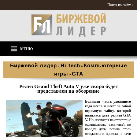
Поиск по сайту »
МЕНЮ
Биржевой лидер
Hi-tech
Компьютерные
»
»
игры
GTA
»
Релиз Grand Theft Auto V уже скоро будет
представлен на обозрение
Большая часть уходящего
года несла и несет за собой
огромную тайну, которой
являлась дата релиза GTA
V.
Но несмотря на отсутствие
официальных заявлений по
поводу даты релиза столь
ожидаемого проекта, в сети