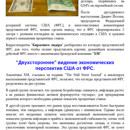
доллара, поднявшись на
0,04% на европейской сессии.
После двухдневного
выступления Джанет Йеллен,
председателя Федеральной
резервной системы США (ФРС), и многочисленных комментариев
представителей ФРС, можно сделать вывод, что в ФРС сформировались 2
лагеря с разными взглядами на экономическую ситуацию в США и сроками
первого повышения процентных ставок.
Корреспонденты "
Биржевого лидера
" разбирались во взглядах представителей
ФРС для того, чтобы полнее представлять картину дальнейших возможных
действий ФРС вместе с аналитиками брокерской компании "
ХМ
".
"Двухстороннее" видение экономических
перспектив США от ФРС.
Аналитики ХМ, ссылаясь на издание "The Wall Street Journal" и анализируя
высказывания представителей ФРС, полагают, что взгляды представителей ФРС
разделились на две группы.
В одной группе полагают, что уровень безработицы снижается, инфляция растет,
а на рынках финансовых активов формируется «пузырь», для прекращения
развития которого необходимо раньше повысить процентные ставки.
В другой группе признают, что рынок труда восстанавливается более быстрыми
темпами, чем ожидалось, а инфляция сдвинулась с минимумов. Однако после
многих лет неудачных попыток запустить активный экономический рост,
повысить уровень инфляции и прийти к экономической стабильности, члены этой
группы хотят быть уверены, что экономика достаточно сильна, и готова к
ужесточению монетарной политики. Эта группа представителей ФРС не хочет