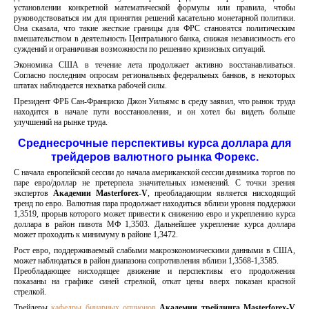
установлении конкретной математической формулы или правила, чтобы
руководствоваться им для принятия решений касательно монетарной политики.
Она сказала, что такие жесткие границы для ФРС становятся политическим
вмешательством в деятельность Центрального банка, снижая независимость его
суждений и ограничивая возможности по решению кризисных ситуаций.
Экономика США в течение лета продолжает активно восстанавливаться.
Согласно последним опросам региональных федеральных банков, в некоторых
штатах наблюдается нехватка рабочей силы.
Президент ФРБ Сан-Франциско Джон Уильямс в среду заявил, что рынок труда
находится в начале пути восстановления, и он хотел бы видеть больше
улучшений на рынке труда.
Среднесрочные перспективы курса доллара для
трейдеров валютного рынка Форекс.
С начала европейской сессии до начала американской сессии динамика торгов по
паре евро/доллар не претерпела значительных изменений. С точки зрения
экспертов
Академии
Masterforex-
V
, преобладающим является нисходящий
тренд по евро. Валютная пара продолжает находиться вблизи уровня поддержки
1,3519, прорыв которого может привести к снижению евро и укреплению курса
доллара в район пивота МФ 1,3503. Дальнейшее укрепление курса доллара
может проходить к минимуму в районе 1,3472.
Рост евро, поддерживаемый слабыми макроэкономическими данными в США,
может наблюдаться в район диапазона сопротивления вблизи 1,3568-1,3585.
Преобладающее нисходящее движение и перспективы его продолжения
показаны на графике синей стрелкой, откат цены вверх показан красной
стрелкой.
Трейдеры
кафедры бинарных опционов
Академии трейдинга
Masterforex-
V