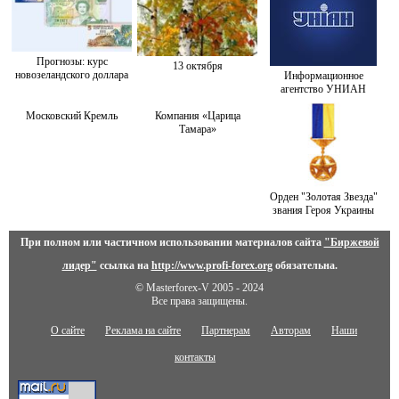
Прогнозы: курс
13 октября
новозеландского доллара
Информационное
агентство УНИАН
Московский Кремль
Компания «Царица
Тамара»
Орден "Золотая Звезда"
звания Героя Украины
При полном или частичном использовании материалов сайта
"Биржевой
лидер"
ссылка на
http://www.profi-forex.org
обязательна.
© Masterforex-V 2005 - 2024
Все права защищены.
О сайте
Реклама на сайте
Партнерам
Авторам
Наши
контакты