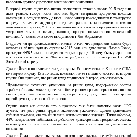
повредить хрупкое укрепление американской экономики.
В первой группе видят повышение процентных ставок в начале 2015 года или
даже раньше, вскоре после того как будет завершена программа покупки
облигаций. Президент ФРБ Далласа Ричард Фишер присоединился к этой группе
в среду. "В начале следующего года, или раньше, в зависимости от темпов
экономического роста, ФРС вполне может начать повышать процентные ставки в
умеренном темпе и начать, наконец, процесс нормализации монетарной
политики", - сказал он в своем выступлении в Лос-Анджелесе.
В другом лагере придерживаются мнения о том, что процентные ставки будут
оставаться вблизи нуля до середины 2015 года или даже позже. Чарльз Эванс,
президент ФРБ Чикаго, попадает во вторую группу. "Я хочу быть уверен, что
мы достигнем нашей цели 2%-й инфляции", - сказал он в интервью The Wall
Street Journal в среду.
Джанет Йеллен возглавляет эти две группы. Ее выступление в Конгрессе США
во вторник и среду, 15 и 16 июля, показало, что ее взгляды относятся ко второй
группе. Она признала, что рынок труда улучшается быстрее, чем ожидалось.
"Продолжение активного улучшения на рынке труда, поддержанное ростом
заработной платы, может привести к более ранним срокам первого повышения
ставок", - в этом высказывании она, скорее всего, представила точку зрения
первой группы, высказав общее мнение.
Однако затем она сказала, что в прошлом уже были моменты, когда ФРС
думала, что рост рынка труда и экономики ускоряется. Однако дальнейшие
события показали, что это были лишь оптимистичные надежды. Таким образом,
ФРС предпочитает наблюдать за действием краткосрочных процентных ставок,
находящихся вблизи нуля, поскольку нет возможности для их дальнейшего
понижения.
Джанет Йеллен также выступила против предложения республиканцев об