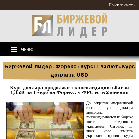
Поиск по сайту »
МЕНЮ
Биржевой лидер
Форекс
Курсы валют
Курс
»
»
»
доллара USD
Курс доллара продолжает консолидацию вблизи
1,3530 за 1 евро на Форекс: у ФРС есть 2 мнения
До открытия американской
сессии курс доллара
продолжал
консолидироваться на Форекс
после вчерашнего
укрепления. Сегодня, 17
июля, евро немного
укрепился против курса