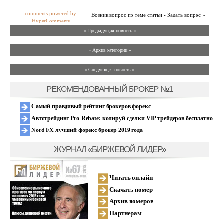
comments powered by
Возник вопрос по теме статьи - Задать вопрос »
HyperComments
« Предыдущая новость «
» Архив категории «
» Следующая новость »
РЕКОМЕНДОВАННЫЙ БРОКЕР №1
Самый правдивый рейтинг брокеров форекс
Автотрейдинг Pro-Rebate: копируй сделки VIP трейдеров бесплатно
Nord FX лучший форекс брокер 2019 года
ЖУРНАЛ «БИРЖЕВОЙ ЛИДЕР»
Читать онлайн
Скачать номер
Архив номеров
Партнерам