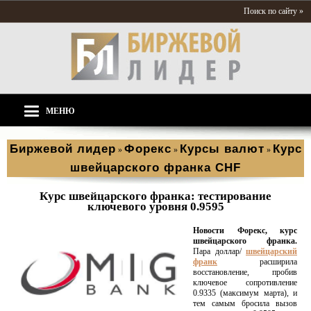
Поиск по сайту »
МЕНЮ
Биржевой лидер
Форекс
Курсы валют
Курс
»
»
»
швейцарского франка CHF
Курс швейцарского франка: тестирование
ключевого уровня 0.9595
Новости Форекс, курс
швейцарского франка.
Пара доллар/
швейцарский
франк
расширила
восстановление, пробив
ключевое сопротивление
0.9335 (максимум марта), и
тем самым бросила вызов