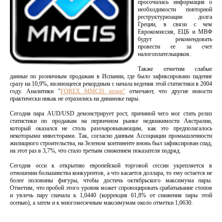
просочилась информация о
необходимости повторной
реструктуризации долга
Греции, в связи с чем
Еврокомиссия, ЕЦБ и МВФ
будут рекомендовать
провести ее за счет
налогоплательщиков.
Также отметим слабые
данные по розничным продажам в Испании, где было зафиксировано падение
сразу на 10,9%, являющееся рекордным с начала ведения этой статистики в 2004
году. Аналитики "
FOREX MMCIS group"
отмечают, что другие новости
практически никак не отразились на динамике пары.
Сегодня пара AUD/USD демонстрирует рост, причиной чего мог стать релиз
статистики по продажам на первичном рынке недвижимости Австралии,
который оказался не столь разочаровывающим, как это предполагалось
некоторыми инвесторами. Так, согласно данным Ассоциации промышленности
жилищного строительства, на Зеленом континенте вновь был зафиксирован спад,
на этот раз в 3,7%, что стало третьим снижением показателя подряд.
Сегодня осси к открытию европейской торговой сессии укрепляется в
отношении большинства конкурентов, а что касается доллара, то ему остается не
более половины фигуры, чтобы достичь октябрьского максимума пары.
Отметим, что пробой этого уровня может спровоцировать срабатывание стопов
и увлечь пару сначала к 1,0440 (коррекция 61,8% от снижения пары этой
осенью), а затем и к многомесячным максимумам около отметки 1,0630.