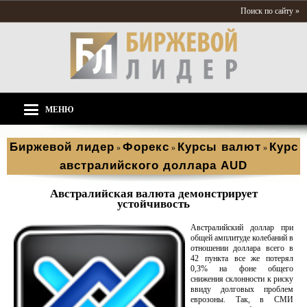
Поиск по сайту »
МЕНЮ
Биржевой лидер
Форекс
Курсы валют
Курс
»
»
»
австралийского доллара AUD
Австралийская валюта демонстрирует
устойчивость
Австралийский доллар при
общей амплитуде колебаний в
отношении доллара всего в
42 пункта все же потерял
0,3% на фоне общего
снижения склонности к риску
ввиду долговых проблем
еврозоны. Так, в СМИ