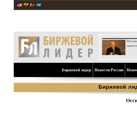
Милли
инвест
Биржевой лидер
Новости России
Ново
Биржевой ли
Осси