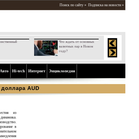
Поиск по сайту »
Подписка на новости »
инственный
Что ждать от основных
валютных пар в Новом
году?
Aвто
Hi-tech
Интернет
Энциклопедия
о доллара AUD
естия из
 динамика.
зводство.
рование в
лнительном
замедления