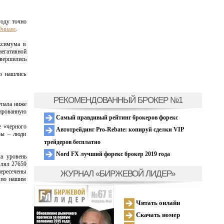
году точно
Финанс
.
ксимума в
егативной
авершились
о нашлись
РЕКОМЕНДОВАННЫЙ БРОКЕР №1
упала ниже
нированную
Самый правдивый рейтинг брокеров форекс
е «черного
Автотрейдинг Pro-Rebate: копируй сделки VIP
еры – люди
трейдеров бесплатно
Nord FX лучший форекс брокер 2019 года
а уровень
влял 27659
пересечены
ЖУРНАЛ «БИРЖЕВОЙ ЛИДЕР»
 по нашим
Читать онлайн
Скачать номер