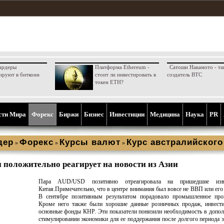
ардеры
Платформа Ethereum -
Сатоши Накамото - та
ируют в биткоин
стоит ли инвестировать в
создатель BTC
токен ETH?
сти Мира
Форекс
Биржи
Бизнес
Инвестиции
Медицина
Наука
PR
дер
Форекс
Курсы валют
Курс австралийског
»
»
»
 положительно реагирует на новости из Азии
Пара AUD/USD позитивно отреагировала на пришедшие изв
Китая.Примечательно, что в центре внимания был вовсе не ВВП или его
В сентябре позитивным результатом порадовало промышленное прои
Кроме него также были хорошие данные розничных продаж, инвести
основные фонды КНР. Эти показатели понизили необходимость в допо
стимулировании экономики для ее поддержания после долгого периода 