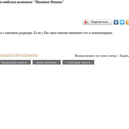
им отделом компании "Пантеон Финанс
"
Поделиться…
ь с мнением редакции. Если у Вас иное мнение напишите его в комментариях.
powered by HyperComments
Возник вопрос по теме статьи - Задать
« Предыдущая новость «
» Архив категории «
» Следующая новость »