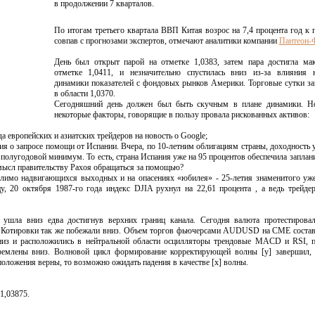
в продолжении 7 кварталов.
По итогам третьего квартала ВВП Китая возрос на 7,4 процента год к 
совпав с прогнозами экспертов,
отмечают аналитики компании
Пантеон-
День был открыт парой на отметке 1,0383, затем пара достигла ма
отметке 1,0411, и незначительно спустилась вниз из-за влияния н
динамики показателей с фондовых рынков Америки. Торговые сутки з
в области 1,0370.
Сегодняшний день должен был быть скучным в плане динамики. Н
некоторые факторы, говорящие в пользу провала рискованных активов:
да европейских и азиатских трейдеров на новость о Google;
я о запросе помощи от Испании. Вчера, по 10-летним облигациям страны, доходность 
 полугодовой минимум. То есть, страна Испания уже на 95 процентов обеспечила запла
смысл правительству Рахоя обращаться за помощью?
олимо надвигающихся выходных и на опасениях «юбилея» - 25-летия знаменитого уж
цу, 20 октября 1987-го года индекс DJIA рухнул на 22,61 процента , а ведь трейд
шла вниз едва достигнув верхних границ канала. Сегодня валюта протестировал
5. Котировки так же побежали вниз. Объем торгов фьючерсами AUDUSD на CME соста
низ и расположились в нейтральной области осцилляторы трендовые MACD и RSI, 
тремлены вниз. Волновой цикл формирование корректирующей волны [y] завершил,
оложения верны, то возможно ожидать падения в качестве [x] волны.
1,03875.