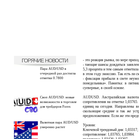
ГОРЯЧИЕ НОВОСТИ
- это реакция рынка, по мере прихо
- тающие шансы дождаться заявлени
Пара AUD/USD в
5,3 процента и тем самым отметила
очередной раз достигла
в этом году эмиссию. Так есть ли 
отметки 0.7800
- фиксация прибыли в свете неум
понедельника». Памятка: в пятни
суеверные, в своей основе.
AUDUSD. Австралийская валюта у
Своп AUD/USD: новые
сопротивления на отметке 1,0376
возможности в торговле
единиц на сегодня. Направлены в
для трейдеров Forex
скользящие средние и так же ус
предположениям. Если же эти предп
Валютная пара AUD/USD
Уровни:
умеренно растет
Ключевой трендовый дня: 1,03317; 
сопротивление: 1,03765; 1,03984.