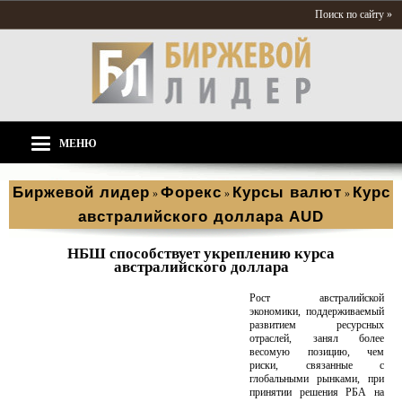
Поиск по сайту »
МЕНЮ
Биржевой лидер
Форекс
Курсы валют
Курс
»
»
»
австралийского доллара AUD
НБШ способствует укреплению курса
австралийского доллара
Рост австралийской
экономики, поддерживаемый
развитием ресурсных
отраслей, занял более
весомую позицию, чем
риски, связанные с
глобальными рынками, при
принятии решения РБА на