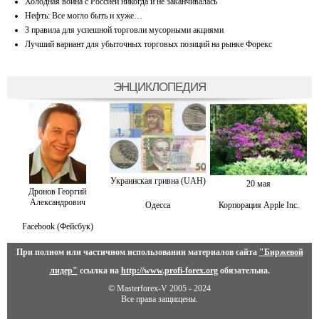
Холодная война с Россией никогда и не заканчивалась
Нефть: Все могло быть и хуже…
3 правила для успешной торговли мусорными акциями
Лучший вариант для убыточных торговых позиций на рынке Форекс
ЭНЦИКЛОПЕДИЯ
Украинская гривна (UAH)
20 мая
Дронов Георгий
Александрович
Одесса
Корпорация Apple Inc.
Facebook (Фейсбук)
При полном или частичном использовании материалов сайта
"Биржевой
лидер"
ссылка на
http://www.profi-forex.org
обязательна.
© Masterforex-V 2005 - 2024
Все права защищены.