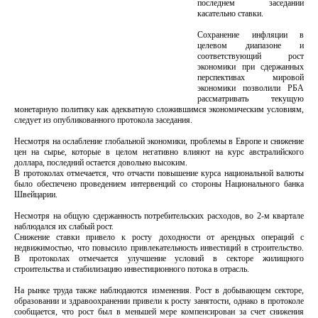
последнем заседании
касательно ставки.
Сохранение инфляции в
целевом диапазоне и
соответствующий рост
экономики при сдержанных
перспективах мировой
экономики позволили РБА
рассматривать текущую
монетарную политику как адекватную сложившимся экономическим условиям,
следует из опубликованного протокола заседания.
Несмотря на ослабление глобальной экономики, проблемы в Европе и снижение
цен на сырье, которые в целом негативно влияют на курс австралийского
доллара, последний остается довольно высоким.
В протоколах отмечается, что отчасти повышение курса национальной валюты
было обеспечено проведением интервенций со стороны Национального банка
Швейцарии.
Несмотря на общую сдержанность потребительских расходов, во 2-м квартале
наблюдался их слабый рост.
Снижение ставки привело к росту доходности от арендных операций с
недвижимостью, что повысило привлекательность инвестиций в строительство.
В протоколах отмечается улучшение условий в секторе жилищного
строительства и стабилизацию инвестиционного потока в отрасль.
На рынке труда также наблюдаются изменения. Рост в добывающем секторе,
образовании и здравоохранении привели к росту занятости, однако в протоколе
сообщается, что рост был в меньшей мере компенсирован за счет снижения