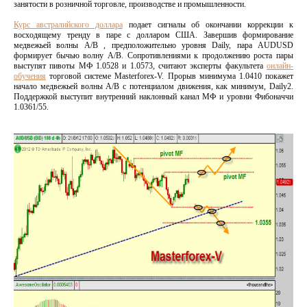
занятости в розничной торговле, производстве и промышленности.
Курс австралийского доллара
подает сигналы об окончании коррекции к
восходящему тренду в паре с долларом США. Завершив формирование
медвежьей волны А/В , предположительно уровня Daily, пара AUDUSD
формирует бычью волну А/В. Сопротивлениями к продолжению роста пары
выступят пивоты МФ 1.0528 и 1.0573, считают эксперты факультета
онлайн-
обучения
торговой системе Masterforex-V. Прорыв минимума 1.0410 покажет
начало медвежьей волны А/В с потенциалом движения, как минимум, Daily2.
Поддержкой выступит внутренний наклонный канал МФ и уровни Фибоначчи
1.0361/55.