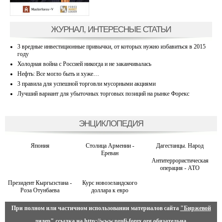
ЖУРНАЛ, ИНТЕРЕСНЫЕ СТАТЬИ
3 вредные инвестиционные привычки, от которых нужно избавиться в 2015
году
Холодная война с Россией никогда и не заканчивалась
Нефть: Все могло быть и хуже…
3 правила для успешной торговли мусорными акциями
Лучший вариант для убыточных торговых позиций на рынке Форекс
ЭНЦИКЛОПЕДИЯ
Япония
Столица Армении -
Дагестанцы. Народ
Ереван
Антитеррористическая
операция - АТО
Президент Кыргызстана -
Курс новозеландского
Роза Отунбаева
доллара к евро
При полном или частичном использовании материалов сайта
"Биржевой
лидер"
ссылка на
http://www.profi-forex.org
обязательна.