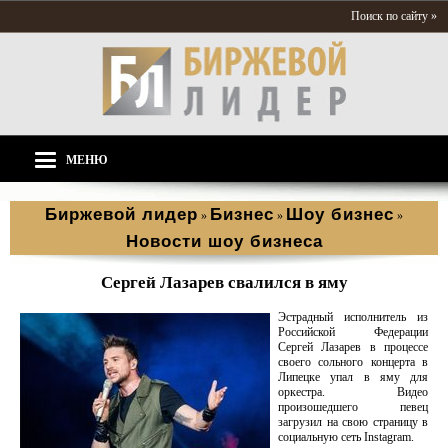
Поиск по сайту »
МЕНЮ
Биржевой лидер
Бизнес
Шоу бизнес
»
»
»
Новости шоу бизнеса
Сергей Лазарев свалился в яму
Эстрадный исполнитель из
Российской Федерации
Сергей Лазарев в процессе
своего сольного концерта в
Липецке упал в яму для
оркестра. Видео
произошедшего певец
загрузил на свою страницу в
социальную сеть Instagram.