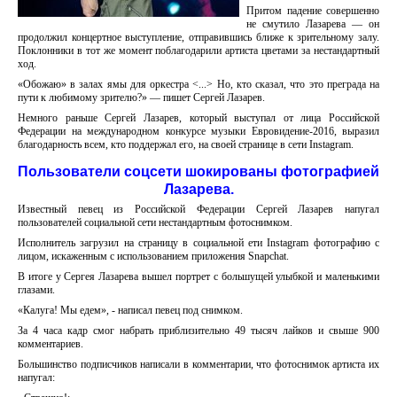
Притом падение совершенно
не смутило Лазарева — он
продолжил концертное выступление, отправившись ближе к зрительному залу.
Поклонники в тот же момент поблагодарили артиста цветами за нестандартный
ход.
«Обожаю» в залах ямы для оркестра <...> Но, кто сказал, что это преграда на
пути к любимому зрителю?» — пишет Сергей Лазарев.
Немного раньше Сергей Лазарев, который выступал от лица Российской
Федерации на международном конкурсе музыки Евровидение-2016, выразил
благодарность всем, кто поддержал его, на своей странице в сети Instagram.
Пользователи соцсети шокированы фотографией
Лазарева.
Известный певец из Российской Федерации Сергей Лазарев напугал
пользователей социальной сети нестандартным фотоснимком.
Исполнитель загрузил на страницу в социальной ети Instagram фотографию с
лицом, искаженным с использованием приложения Snapchat.
В итоге у Сергея Лазарева вышел портрет с большущей улыбкой и маленькими
глазами.
«Калуга! Мы едем», - написал певец под снимком.
За 4 часа кадр смог набрать приблизительно 49 тысяч лайков и свыше 900
комментариев.
Большинство подписчиков написали в комментарии, что фотоснимок артиста их
напугал: