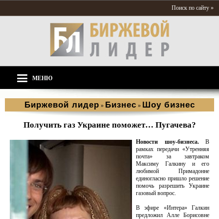
Поиск по сайту »
МЕНЮ
Биржевой лидер
Бизнес
Шоу бизнес
»
»
Получить газ Украине поможет… Пугачева?
Новости шоу-бизнеса.
В
рамках передачи «Утренняя
почта» за завтраком
Максиму Галкину и его
любимой Примадонне
единогласно пришло решение
помочь разрешить Украине
газовый вопрос.
В эфире «Интера» Галкин
предложил Алле Борисовне