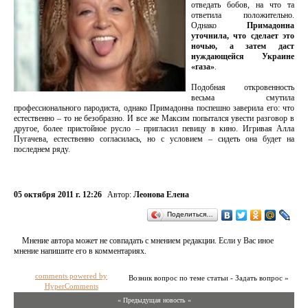
отведать бобов, на что та
ответила положительно.
Однако
Примадонна
уточнила, что сделает это
ночью, а затем даст
нуждающейся Украине
«газа»
.
Подобная откровенность
весьма смутила
профессионального пародиста, однако Примадонна поспешно заверила его: что
естественно – то не безобразно. И все же Максим попытался увести разговор в
другое, более пристойное русло – пригласил певицу в кино. Игривая Алла
Пугачева, естественно согласилась, но с условием – сидеть она будет на
последнем ряду.
05 октября 2011 г. 12:26
Автор:
Леонова Елена
Поделиться…
Мнение автора может не совпадать с мнением редакции. Если у Вас иное
мнение напишите его в комментариях.
comments powered by
Возник вопрос по теме статьи - Задать вопрос »
HyperComments
« Предыдущая новость «