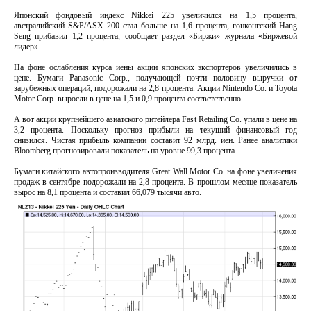
Японский фондовый индекс Nikkei 225 увеличился на 1,5 процента,
австралийский S&P/ASX 200 стал больше на 1,6 процента, гонконгский Hang
Seng прибавил 1,2 процента, сообщает раздел «Биржи» журнала «Биржевой
лидер».
На фоне ослабления курса иены акции японских экспортеров увеличились в
цене. Бумаги Panasonic Corp., получающей почти половину выручки от
зарубежных операций, подорожали на 2,8 процента. Акции Nintendo Co. и Toyota
Motor Corp. выросли в цене на 1,5 и 0,9 процента соответственно.
А вот акции крупнейшего азиатского ритейлера Fast Retailing Co. упали в цене на
3,2 процента. Поскольку прогноз прибыли на текущий финансовый год
снизился. Чистая прибыль компании составит 92 млрд. иен. Ранее аналитики
Bloomberg прогнозировали показатель на уровне 99,3 процента.
Бумаги китайского автопроизводителя Great Wall Motor Co. на фоне увеличения
продаж в сентябре подорожали на 2,8 процента. В прошлом месяце показатель
вырос на 8,1 процента и составил 66,079 тысячи авто.