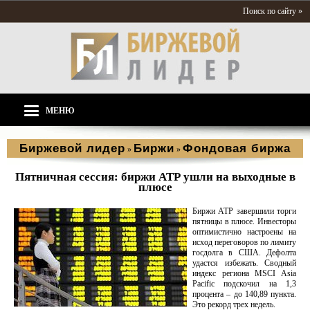
Поиск по сайту »
МЕНЮ
Биржевой лидер
Биржи
Фондовая биржа
»
»
Пятничная сессия: биржи АТР ушли на выходные в
плюсе
Биржи АТР завершили торги
пятницы в плюсе. Инвесторы
оптимистично настроены на
исход переговоров по лимиту
госдолга в США. Дефолта
удастся избежать. Сводный
индекс региона MSCI Asia
Pacific подскочил на 1,3
процента – до 140,89 пункта.
Это рекорд трех недель.