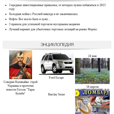
3 вредные инвестиционные привычки, от которых нужно избавиться в 2015
году
Холодная война с Россией никогда и не заканчивалась
Нефть: Все могло быть и хуже…
3 правила для успешной торговли мусорными акциями
Лучший вариант для убыточных торговых позиций на рынке Форекс
ЭНЦИКЛОПЕДИЯ
24 мая
Ford Escape
Северин Наливайко: герой
Украины и прототип
18 апреля
повести Гоголя "Тарас
Бульба"
Barclay Stone