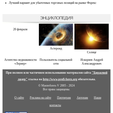
Лучший вариант для убыточных торговых позиций на рынке Форекс
ЭНЦИКЛОПЕДИЯ
20 февраля
Астероид
Солнце
Агентство недвижимости
Пользователь социальной
Искорнев Андрей
«Лернер»
сети
Александрович
При полном или частичном использовании материалов сайта
"Биржевой
лидер"
ссылка на
http://www.profi-forex.org
обязательна.
© Masterforex-V 2005 - 2024
Все права защищены.
О сайте
Реклама на сайте
Партнерам
Авторам
Наши
контакты