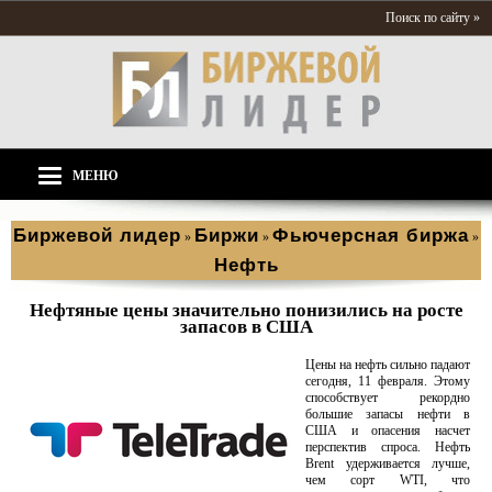
Поиск по сайту »
МЕНЮ
Биржевой лидер
Биржи
Фьючерсная биржа
»
»
»
Нефть
Нефтяные цены значительно понизились на росте
запасов в США
Цены на нефть сильно падают
сегодня, 11 февраля. Этому
способствует рекордно
большие запасы нефти в
США и опасения насчет
перспектив спроса. Нефть
Brent удерживается лучше,
чем сорт WTI, что