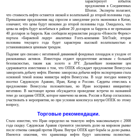
характеризует избыток
предложения в Соединенных
Штатах. Эксперты полагают,
что стоимость нефти останется низкой и волатильной до второй половины года.
Превышение предложения над спросом и замедление роста экономики в Китае,
означают, что цены будут низкими до второй половины года. Ожидалось, что
цены на нефть будут колебаться в районе 20 долларов за баррель и не превышая
40 долларов за баррель. Как сообщили журналистам раздела «Новости Форекс»
портала «Биржевой лидер» аналитики Forex-компании TeleTrade, вторая
половина текущего года будет характерна высокой волатильностью и
установившимся ценовым трендом.
Падение цен связано с негативной динамикой фондовых площадок и уходом от
рискованных активов. Инвесторы отдают предпочтение активам с большей
безопасностью, таким как золото и JPY. Дальнейшее понижение цен
сдерживается известиями о том, что ОПЕК обсуждает предложение Венесуэлы
заморозить добычу нефти. Именно заморозка добычи нефти экспортерами стала
основной темой вояжа министра нефти Венесуэлы. В ходе поездки министр
посетил Саудовскую Аравию, Иран, Катар и Россию. Саудиты отнеслись к
предложению Венесуэлы положительно, но Иран воспринял инициативу
негативно. В настоящее время обсуждается проведение встречи по названной
теме до заседания ОПЕК, которое намечено на июнь. Россия и Катар согласились
участвовать в мероприятии, но при условии консенсуса внутри ОПЕК по этому
вопросу,
Торговые рекомендации.
Стало известно, что Иран определил на тяжелую нефть максимальную с 2008
года скидку. Саудовская Аравия стремится увеличить долю на мировом рынке
после отмены санкций против Ирана. Внутри ОПЕК идет борьба за долю рынка.
Имеются опасения, что хранилища нефти будут заполнены полностью.