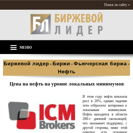
Поиск по сайту »
МЕНЮ
Биржевой лидер
Биржи
Фьючерсная биржа
»
»
»
Нефть
Цена на нефть на уровне локальных минимумов
В этом году нефть показала
рост в 20%, однако падение
лета отбросило котировки к
локальным минимумам.
Нефть находится в области
200-т дневной скользящей,
что оказывает поддержку, с
другой стороны, ниже этой
отметки есть огромное