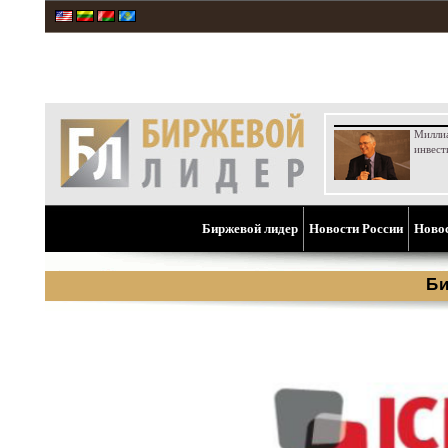
Милли
инвест
Биржевой лидер
Новости России
Ново
Би