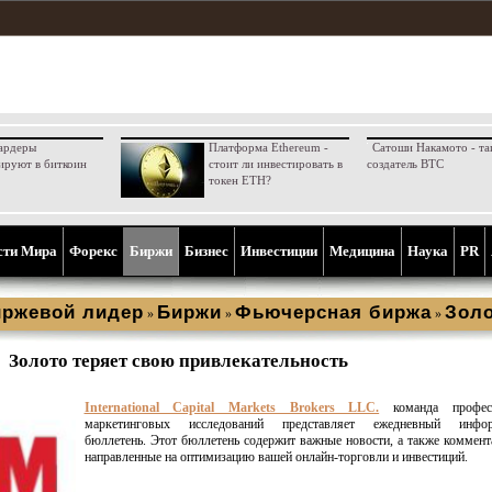
ардеры
Платформа Ethereum -
Сатоши Накамото - та
ируют в биткоин
стоит ли инвестировать в
создатель BTC
токен ETH?
сти Мира
Форекс
Биржи
Бизнес
Инвестиции
Медицина
Наука
PR
ржевой лидер
Биржи
Фьючерсная биржа
Зол
»
»
»
Золото теряет свою привлекательность
International Capital Markets Brokers LLC.
команда професс
маркетинговых исследований представляет ежедневный инфор
бюллетень. Этот бюллетень содержит важные новости, а также коммент
направленные на оптимизацию вашей онлайн-торговли и инвестиций.