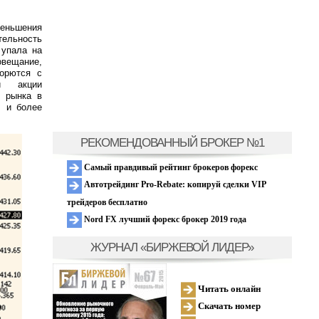
еньшения
тельность
 упала на
овещание,
орются с
и
акции
г рынка в
и
и более
РЕКОМЕНДОВАННЫЙ БРОКЕР №1
Самый правдивый рейтинг брокеров форекс
Автотрейдинг Pro-Rebate: копируй сделки VIP
трейдеров бесплатно
Nord FX лучший форекс брокер 2019 года
ЖУРНАЛ «БИРЖЕВОЙ ЛИДЕР»
Читать онлайн
Скачать номер