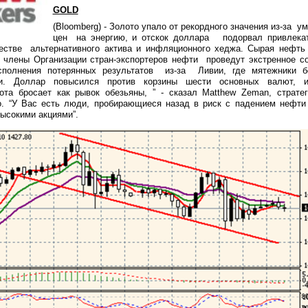
GOLD
(
Bloomberg
) - Золото упало от рекордного значения из-за
ум
цен
на энергию, и отскок доллара
подорвал привлека
честве
альтернативного актива и инфляционного хеджа. Сырая нефть
о члены Организации стран-экспортеров нефти
проведут экстренное с
сполнения потерянных результатов
из-за Ливии, где мятежники б
ми. Доллар повысился против корзины шести основных валют, 
лота бросает как рывок обезьяны, ” - сказал
Matthew
Zeman
, страте
о. “У Вас есть люди, пробирающиеся назад в риск с падением нефт
ысокими акциями”.