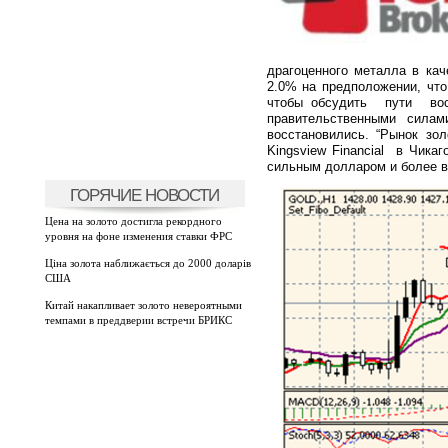
драгоценного металла в ка
2.0% на предположении, чт
чтобы обсудить
пути
во
правительственными сила
восстановились. “Рынок зо
Kingsview
Financial
в Чикаг
сильным долларом и более в
ГОРЯЧИЕ НОВОСТИ
Цена на золото достигла рекордного
уровня на фоне изменения ставки ФРС
Ціна золота наближається до 2000 доларів
США
Китай накапливает золото невероятными
темпами в преддверии встречи БРИКС