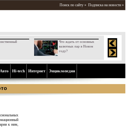
Поиск по сайту »
Подписка на новости »
инственный
Что ждать от основных
валютных пар в Новом
году?
Aвто
Hi-tech
Интернет
Энциклопедия
ото
иональных
мационный
арии к ним,