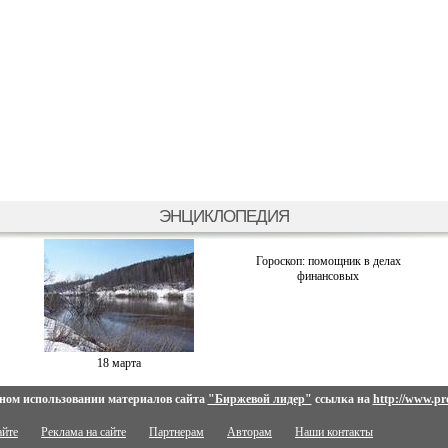
ЭНЦИКЛОПЕДИЯ
Гороскоп: помощник в делах
финансовых
18 марта
ном использовании материалов сайта
"Биржевой лидер"
ссылка на
http://www.pro
айте
Реклама на сайте
Партнерам
Авторам
Наши контакты