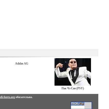
Adidas AG
Пак Чэ Сан (PSY)
fi-forex.org
обязательна.