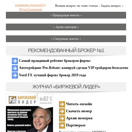
comments powered by
Возник вопрос по теме статьи - Задать вопрос »
HyperComments
« Предыдущая новость «
» Архив категории «
» Следующая новость »
РЕКОМЕНДОВАННЫЙ БРОКЕР №1
Самый правдивый рейтинг брокеров форекс
Автотрейдинг Pro-Rebate: копируй сделки VIP трейдеров бесплатно
Nord FX лучший форекс брокер 2019 года
ЖУРНАЛ «БИРЖЕВОЙ ЛИДЕР»
Читать онлайн
Скачать номер
Архив номеров
Партнерам