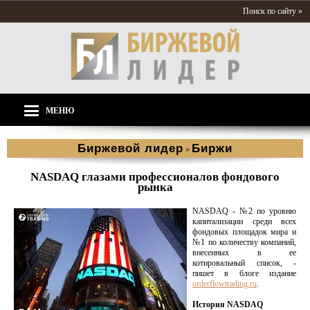
Поиск по сайту »
МЕНЮ
Биржевой лидер
Биржи
»
NASDAQ глазами профессионалов фондового
рынка
NASDAQ - №2 по уровню
капитализации среди всех
фондовых площадок мира и
№1 по количеству компаний,
внесенных в ее
котировальный список, -
пишет в блоге издание
orderflowtrading.ru
.
История NASDAQ