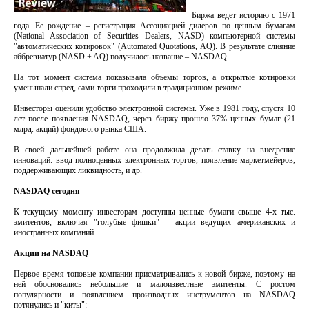
Биржа ведет историю с 1971
года. Ее рождение – регистрация Ассоциацией дилеров по ценным бумагам
(National Association of Securities Dealers, NASD) компьютерной системы
"автоматических котировок" (Automated Quotations, AQ). В результате слияние
аббревиатур (NASD + AQ) получилось название – NASDAQ.
На тот момент система показывала объемы торгов, а открытые котировки
уменьшали спред, сами торги проходили в традиционном режиме.
Инвесторы оценили удобство электронной системы. Уже в 1981 году, спустя 10
лет после появления NASDAQ, через биржу прошло 37% ценных бумаг (21
млрд. акций) фондового рынка США.
В своей дальнейшей работе она продолжила делать ставку на внедрение
инноваций: ввод полноценных электронных торгов, появление маркетмейеров,
поддерживающих ликвидность, и др.
NASDAQ сегодня
К текущему моменту инвесторам доступны ценные бумаги свыше 4-х тыс.
эмитентов, включая "голубые фишки" – акции ведущих американских и
иностранных компаний.
Акции на NASDAQ
Первое время топовые компании присматривались к новой бирже, поэтому на
ней обосновались небольшие и малоизвестные эмитенты. С ростом
популярности и появлением производных инструментов на NASDAQ
потянулись и "киты":