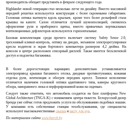
производитель обещает представить в феврале следующего года.
Highlander новой генерации стал несколько легче по дизайну. Вместо массивной
передней решетки используется конструкция с более скромными габаритами.
Головная оптика вытянута вдоль крыльев, кроме того более рельефной стала
крышка на капоте. Салон отличается лучшей шумоизоляцией, сменилось
оформление руля и приборного щитка, вместо привычных вертикальных
вентиляционных дефлекторов используются горизонтальные.
Базовая комплектация среди прочего включает систему Safety Sense 2.0,
трехзонный климат-контроль, оптику на диодах, механизм электрорегулировки
кресла водителя и экран бортового компьютера размером 4,2 дюйма. На
консоли в центре расположен сенсорный дисплей. Также имеется бесключевой
доступ и подсветка багажника.
В более дорогостоящих вариациях дополнительно устанавливается
электропривод крышки багажного отсека, диодные противотуманки, кожаная
отделка руля, вентиляция и обогрев передних кресел. Топовое исполнение
отличается наличием головной оптики адаптивного типа, камеры кругового
обзора, панорамного люка и перфорированной кожи на сиденьях.
Следует также отметить, что автомобиль создается на базе платформы New
Global Architecture (TNGA-K) с понижением центра тяжести. Белорусский дилер
бренда уже сейчас готов предложить услуги по обслуживанию подобных машин.
У компании есть собственные станции техобслуживания, где специалисты
используют высококачественные
смазки
и
пасту для рук
.
По материалам сайта
www.foerch.by