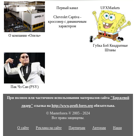
Первый канал
UFXMarkets
Chevrolet Captiva -
кроссовер с динамичным
характером
О компании «Опель»
Губка Боб Квадратные
Штаны
Пак Чэ Сан (PSY)
При полном или частичном использовании материалов сайта
"Биржевой
лидер"
ссылка на
http://www.profi-forex.org
обязательна.
© Masterforex-V 2005 - 2024
Все права защищены.
О сайте
Реклама на сайте
Партнерам
Авторам
Наши