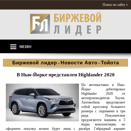
Поиск по сайту »
МЕНЮ
Биржевой лидер
Новости Aвто
Тойота
»
»
В Нью-Йорке представлен Highlander 2020
На автовыставке в Нью-
Йорке дебютировал
Highlander 2020 от
автопроизводителя Toyota.
Автомобиль представляет
собой кроссовер большого
размера с сиденьями в три
ряда. Покупателям
предлагаются машины в 5
видах комплектации, но
оформить покупку можно будет лишь с декабря. Гибридный вариант